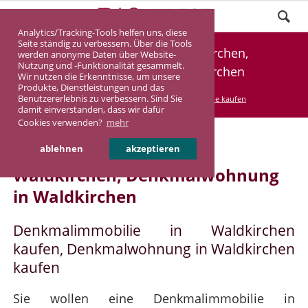
Analytics/Tracking-Tools helfen uns, diese
Seite ständig zu verbessern. Über die Tools
Denkmalimmobilie Waldkirchen,
werden anonyme Daten über Website-
Nutzung und -Funktionalität gesammelt.
Denkmalwohnung Waldkirchen
Wir nutzen die Erkenntnisse, um unsere
Produkte, Dienstleistungen und das
Benutzererlebnis zu verbessern. Sind Sie
DASINVEST
Service
Denkmalimmobilie kaufen
damit einverstanden, dass wir dafür
Cookies verwenden?
mehr
Denkmalimmobilie in
ablehnen
akzeptieren
Waldkirchen, Denkmalwohnung
in Waldkirchen
Denkmalimmobilie in Waldkirchen
kaufen, Denkmalwohnung in Waldkirchen
kaufen
Sie wollen eine Denkmalimmobilie in