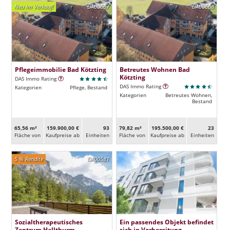
Neu im Verkauf!
DA00667
DA00668
Pflegeimmobilie Bad Kötzting
Betreutes Wohnen Bad
Kötzting
DAS Immo Rating
DAS Immo Rating
Kategorien
Pflege, Bestand
Kategorien
Betreutes Wohnen,
Bestand
65,56 m²
159.900,00 €
93
79,82 m²
195.500,00 €
23
Fläche von
Kaufpreise ab
Ein­heiten
Fläche von
Kaufpreise ab
Ein­heiten
5 % Rendite
DA00581
Sozialtherapeutisches
Ein passendes Objekt befindet
Zentrum Hallthurm
sich in Vorbereitung.