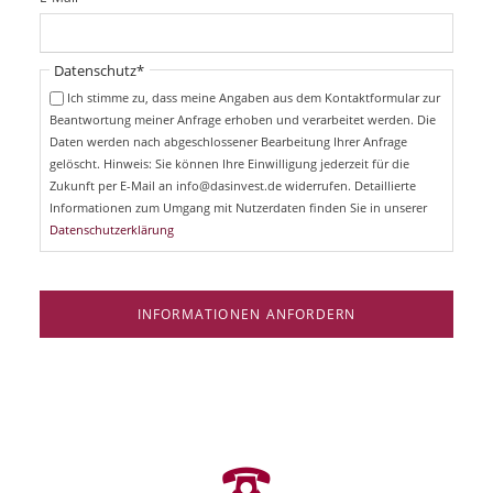
c
f
h
l
t
i
Pflichtfeld
Datenschutz
*
f
c
e
Ich stimme zu, dass meine Angaben aus dem Kontaktformular zur
h
l
Beantwortung meiner Anfrage erhoben und verarbeitet werden. Die
t
d
Daten werden nach abgeschlossener Bearbeitung Ihrer Anfrage
f
e
gelöscht. Hinweis: Sie können Ihre Einwilligung jederzeit für die
l
Zukunft per E-Mail an info@dasinvest.de widerrufen. Detaillierte
d
Informationen zum Umgang mit Nutzerdaten finden Sie in unserer
Datenschutzerklärung
INFORMATIONEN ANFORDERN