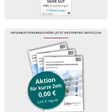
INFOR­MATIONS­BROSCHÜRE JETZT KOSTEN­FREI BESTELLEN