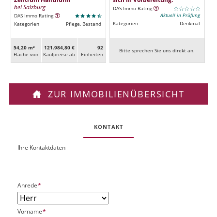
bei Salzburg
DAS Immo Rating
Aktuell in Prüfung
DAS Immo Rating
Kategorien
Denkmal
Kategorien
Pflege, Bestand
54,20 m²
121.984,80 €
92
Bitte sprechen Sie uns direkt an.
Fläche von
Kaufpreise ab
Ein­heiten
ZUR IMMOBILIENÜBERSICHT
KONTAKT
Ihre Kontaktdaten
O
U
b
R
j
L
e
P
Anrede
*
k
f
t
l
P
P
Vorname
*
i
l