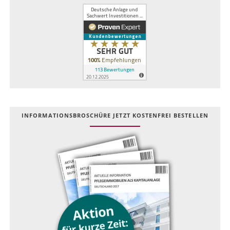
INFOR­MATIONS­BROSCHÜRE JETZT KOSTEN­FREI BESTELLEN