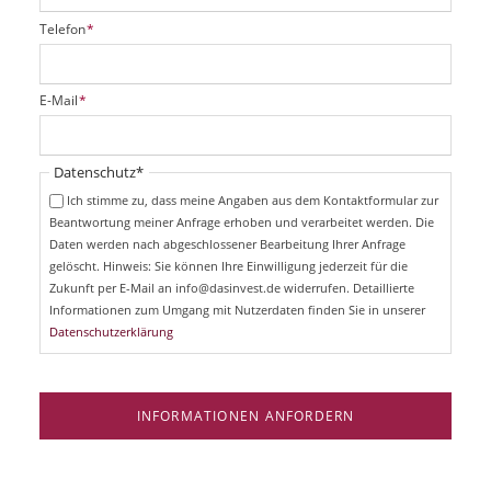
P
Telefon
*
f
l
i
P
E-Mail
*
c
f
h
l
t
i
Pflichtfeld
Datenschutz
*
f
c
e
Ich stimme zu, dass meine Angaben aus dem Kontaktformular zur
h
l
Beantwortung meiner Anfrage erhoben und verarbeitet werden. Die
t
d
Daten werden nach abgeschlossener Bearbeitung Ihrer Anfrage
f
e
gelöscht. Hinweis: Sie können Ihre Einwilligung jederzeit für die
l
Zukunft per E-Mail an info@dasinvest.de widerrufen. Detaillierte
d
Informationen zum Umgang mit Nutzerdaten finden Sie in unserer
Datenschutzerklärung
INFORMATIONEN ANFORDERN