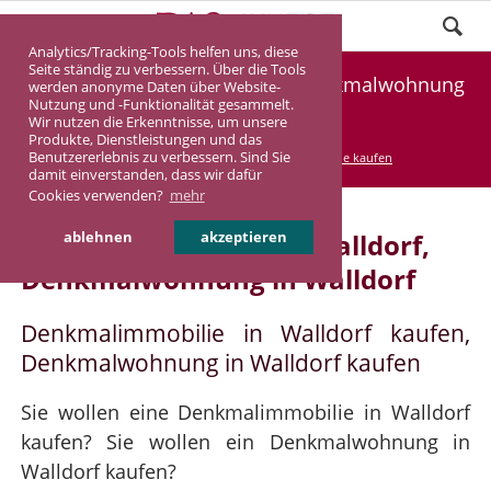
Analytics/Tracking-Tools helfen uns, diese
Seite ständig zu verbessern. Über die Tools
Denkmalimmobilie Walldorf, Denkmalwohnung
werden anonyme Daten über Website-
Nutzung und -Funktionalität gesammelt.
Walldorf
Wir nutzen die Erkenntnisse, um unsere
Produkte, Dienstleistungen und das
Benutzererlebnis zu verbessern. Sind Sie
DASINVEST
Service
Denkmalimmobilie kaufen
damit einverstanden, dass wir dafür
Cookies verwenden?
mehr
Denkmalimmobilie in Walldorf,
ablehnen
akzeptieren
Denkmalwohnung in Walldorf
Denkmalimmobilie in Walldorf kaufen,
Denkmalwohnung in Walldorf kaufen
Sie wollen eine Denkmalimmobilie in Walldorf
kaufen? Sie wollen ein Denkmalwohnung in
Walldorf kaufen?