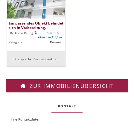
Ein passendes Objekt befindet
sich in Vorbereitung.
DAS Immo Rating
Aktuell in Prüfung
Kategorien
Denkmal
Bitte sprechen Sie uns direkt an.
ZUR IMMOBILIENÜBERSICHT
KONTAKT
Ihre Kontaktdaten
O
U
b
R
j
L