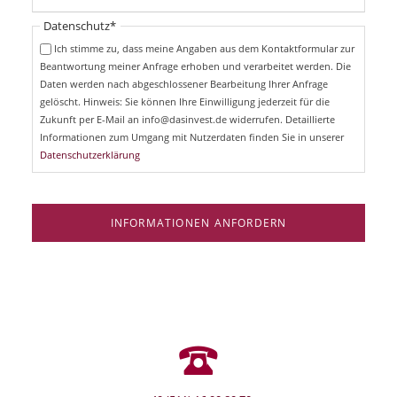
l
t
i
Pflichtfeld
Datenschutz
*
f
c
e
Ich stimme zu, dass meine Angaben aus dem Kontaktformular zur
h
l
Beantwortung meiner Anfrage erhoben und verarbeitet werden. Die
t
d
Daten werden nach abgeschlossener Bearbeitung Ihrer Anfrage
f
e
gelöscht. Hinweis: Sie können Ihre Einwilligung jederzeit für die
l
Zukunft per E-Mail an info@dasinvest.de widerrufen. Detaillierte
d
Informationen zum Umgang mit Nutzerdaten finden Sie in unserer
Datenschutzerklärung
INFORMATIONEN ANFORDERN