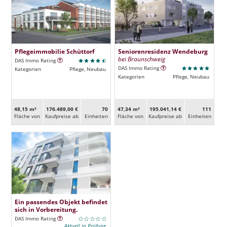
Pflegeimmobilie Schüttorf
Seniorenresidenz Wendeburg
bei Braunschweig
DAS Immo Rating
DAS Immo Rating
Kategorien
Pflege, Neubau
Kategorien
Pflege, Neubau
48,15 m²
176.489,00 €
70
47,34 m²
195.041,14 €
111
Fläche von
Kaufpreise ab
Ein­heiten
Fläche von
Kaufpreise ab
Ein­heiten
Ein passendes Objekt befindet
sich in Vorbereitung.
DAS Immo Rating
Aktuell in Prüfung