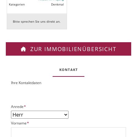
Kategorien
Denkmal
Bitte sprechen Sie uns direkt an.
ZUR IMMOBILIENÜBERSICHT
KONTAKT
Ihre Kontaktdaten
O
U
b
R
j
L
e
P
Anrede
*
k
f
t
l
P
P
Vorname
*
i
l
f
c
a
l
h