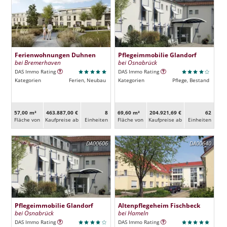
Ferienwohnungen Duhnen
Pflegeimmobilie Glandorf
bei Bremerhaven
bei Osnabrück
DAS Immo Rating
DAS Immo Rating
Kategorien
Ferien, Neubau
Kategorien
Pflege, Bestand
57,00 m²
463.887,00 €
8
69,60 m²
204.921,69 €
62
Fläche von
Kaufpreise ab
Ein­heiten
Fläche von
Kaufpreise ab
Ein­heiten
DA00606
DA00640
Pflegeimmobilie Glandorf
Altenpflegeheim Fischbeck
bei Osnabrück
bei Hameln
DAS Immo Rating
DAS Immo Rating