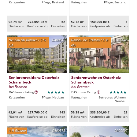
Kategorien
Pflege, Bestand
Kategorien
Pflege, Bestand
92,74 m²
273.051,36 €
62
52,72 m²
150.000,00 €
1
Fläche von
Kaufpreise ab
Ein­heiten
Fläche von
Kaufpreise ab
Ein­heiten
Neubau bei Bremen / 5 %
DA00645
Neubau bei Bremen / 5 %
DA00646
AfA
Afa
Seniorenresidenz Osterholz
Seniorenwohnen Osterholz
Scharmbeck
Scharmbeck
bei Bremen
bei Bremen
DAS Immo Rating
DAS Immo Rating
Kategorien
Pflege, Neubau
Kategorien
Betreutes Wohnen,
Neubau
42,91 m²
227.760,00 €
143
59,38 m²
333.200,00 €
28
Fläche von
Kaufpreise ab
Ein­heiten
Fläche von
Kaufpreise ab
Ein­heiten
4 % Rendite
DA00575
DA00597