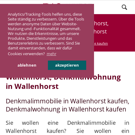
Analytics/Tracking-Tools helfen uns, diese
Seite ständig zu verbessern. Über die Tools
Denkmalimmobilie Wallenhorst,
werden anonyme Daten über Website-
Nutzung und -Funktionalität gesammelt.
Denkmalwohnung Wallenhorst
Wir nutzen die Erkenntnisse, um unsere
Produkte, Dienstleistungen und das
Benutzererlebnis zu verbessern. Sind Sie
DASINVEST
Service
Denkmalimmobilie kaufen
damit einverstanden, dass wir dafür
Cookies verwenden?
mehr
Denkmalimmobilie in
ablehnen
akzeptieren
Wallenhorst, Denkmalwohnung
in Wallenhorst
Denkmalimmobilie in Wallenhorst kaufen,
Denkmalwohnung in Wallenhorst kaufen
Sie wollen eine Denkmalimmobilie in
Wallenhorst kaufen? Sie wollen ein