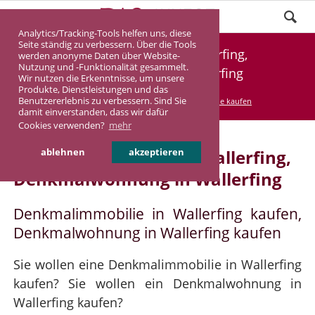
Analytics/Tracking-Tools helfen uns, diese
Seite ständig zu verbessern. Über die Tools
Denkmalimmobilie Wallerfing,
werden anonyme Daten über Website-
Nutzung und -Funktionalität gesammelt.
Denkmalwohnung Wallerfing
Wir nutzen die Erkenntnisse, um unsere
Produkte, Dienstleistungen und das
Benutzererlebnis zu verbessern. Sind Sie
DASINVEST
Service
Denkmalimmobilie kaufen
damit einverstanden, dass wir dafür
Cookies verwenden?
mehr
Denkmalimmobilie in Wallerfing,
ablehnen
akzeptieren
Denkmalwohnung in Wallerfing
Denkmalimmobilie in Wallerfing kaufen,
Denkmalwohnung in Wallerfing kaufen
Sie wollen eine Denkmalimmobilie in Wallerfing
kaufen? Sie wollen ein Denkmalwohnung in
Wallerfing kaufen?