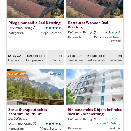
Pflegeimmobilie Bad Kötzting
Betreutes Wohnen Bad
Kötzting
DAS Immo Rating
DAS Immo Rating
Kategorien
Pflege, Bestand
Kategorien
Betreutes Wohnen,
Bestand
65,56 m²
159.900,00 €
93
79,82 m²
195.500,00 €
23
Fläche von
Kaufpreise ab
Ein­heiten
Fläche von
Kaufpreise ab
Ein­heiten
5 % Rendite
DA00581
Sozialtherapeutisches
Ein passendes Objekt befindet
Zentrum Hallthurm
sich in Vorbereitung.
bei Salzburg
DAS Immo Rating
Aktuell in Prüfung
DAS Immo Rating
Kategorien
Denkmal
Kategorien
Pflege, Bestand