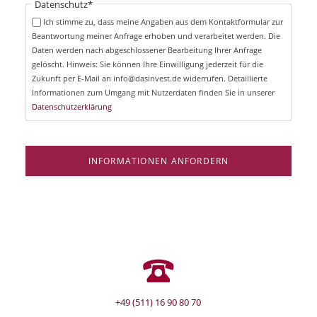
Pflichtfeld
Datenschutz
*
f
c
e
Ich stimme zu, dass meine Angaben aus dem Kontaktformular zur
h
l
Beantwortung meiner Anfrage erhoben und verarbeitet werden. Die
t
d
Daten werden nach abgeschlossener Bearbeitung Ihrer Anfrage
f
e
gelöscht. Hinweis: Sie können Ihre Einwilligung jederzeit für die
l
Zukunft per E-Mail an info@dasinvest.de widerrufen. Detaillierte
d
Informationen zum Umgang mit Nutzerdaten finden Sie in unserer
Datenschutzerklärung
INFORMATIONEN ANFORDERN
+49 (511) 16 90 80 70