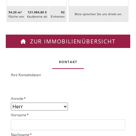
54,20 m²
121.984,80 €
92
Bitte sprechen Sie uns direkt an.
Fläche von
Kaufpreise ab
Ein­heiten
ZUR IMMOBILIENÜBERSICHT
KONTAKT
Ihre Kontaktdaten
O
U
b
R
j
L
e
P
Anrede
*
k
f
t
l
P
P
Vorname
*
i
l
f
c
a
l
h
t
i
t
P
Nachname
*
z