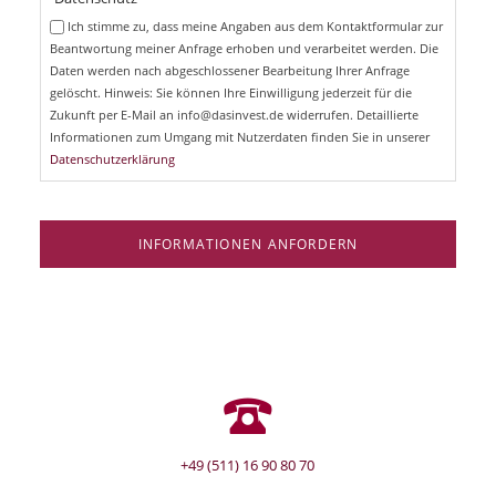
c
e
Ich stimme zu, dass meine Angaben aus dem Kontaktformular zur
h
l
Beantwortung meiner Anfrage erhoben und verarbeitet werden. Die
t
d
Daten werden nach abgeschlossener Bearbeitung Ihrer Anfrage
f
e
gelöscht. Hinweis: Sie können Ihre Einwilligung jederzeit für die
l
Zukunft per E-Mail an info@dasinvest.de widerrufen. Detaillierte
d
Informationen zum Umgang mit Nutzerdaten finden Sie in unserer
Datenschutzerklärung
INFORMATIONEN ANFORDERN
+49 (511) 16 90 80 70