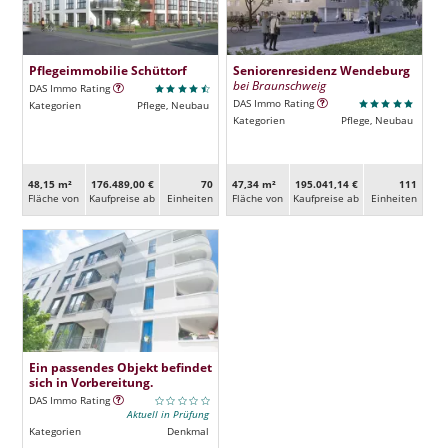
Pflegeimmobilie Schüttorf
Seniorenresidenz Wendeburg
bei Braunschweig
DAS Immo Rating
DAS Immo Rating
Kategorien
Pflege, Neubau
Kategorien
Pflege, Neubau
48,15 m²
176.489,00 €
70
47,34 m²
195.041,14 €
111
Fläche von
Kaufpreise ab
Ein­heiten
Fläche von
Kaufpreise ab
Ein­heiten
Ein passendes Objekt befindet
sich in Vorbereitung.
DAS Immo Rating
Aktuell in Prüfung
Kategorien
Denkmal