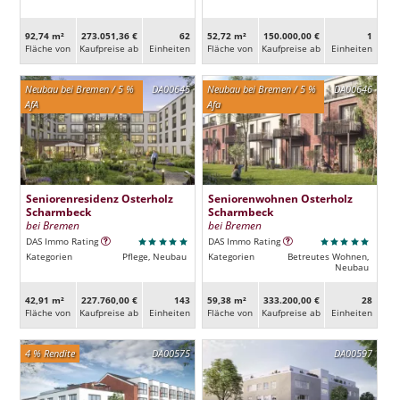
92,74 m²
273.051,36 €
62
52,72 m²
150.000,00 €
1
Fläche von
Kaufpreise ab
Ein­heiten
Fläche von
Kaufpreise ab
Ein­heiten
Neubau bei Bremen / 5 %
DA00645
Neubau bei Bremen / 5 %
DA00646
AfA
Afa
Seniorenresidenz Osterholz
Seniorenwohnen Osterholz
Scharmbeck
Scharmbeck
bei Bremen
bei Bremen
DAS Immo Rating
DAS Immo Rating
Kategorien
Pflege, Neubau
Kategorien
Betreutes Wohnen,
Neubau
42,91 m²
227.760,00 €
143
59,38 m²
333.200,00 €
28
Fläche von
Kaufpreise ab
Ein­heiten
Fläche von
Kaufpreise ab
Ein­heiten
4 % Rendite
DA00575
DA00597