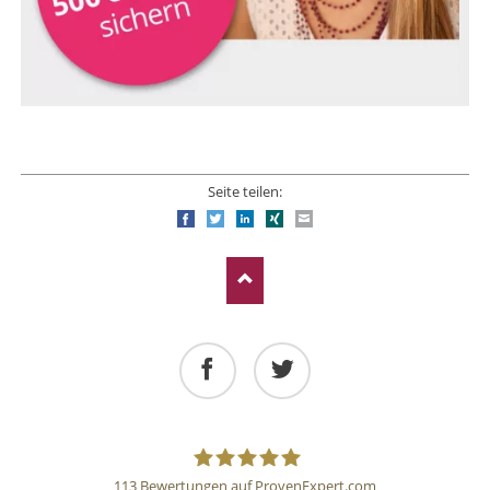
Seite teilen:
Facebook
Twitter
LinkedIn
Xing
E-mail
Facebook
Twitter
113
Bewertungen auf ProvenExpert.com