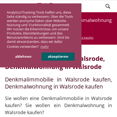
Analytics/Tracking-Tools helfen uns, diese
Seite ständig zu verbessern. Über die Tools
Denkmalimmobilie Walsrode, Denkmalwohnung
werden anonyme Daten über Website-
Nutzung und -Funktionalität gesammelt.
Walsrode
Wir nutzen die Erkenntnisse, um unsere
Produkte, Dienstleistungen und das
Benutzererlebnis zu verbessern. Sind Sie
DASINVEST
Service
Denkmalimmobilie kaufen
damit einverstanden, dass wir dafür
Cookies verwenden?
mehr
Denkmalimmobilie in Walsrode,
ablehnen
akzeptieren
Denkmalwohnung in Walsrode
Denkmalimmobilie in Walsrode kaufen,
Denkmalwohnung in Walsrode kaufen
Sie wollen eine Denkmalimmobilie in Walsrode
kaufen? Sie wollen ein Denkmalwohnung in
Walsrode kaufen?