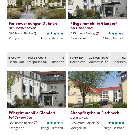
Ferienwohnungen Duhnen
Pflegeimmobilie Glandorf
bei Bremerhaven
bei Osnabrück
DAS Immo Rating
DAS Immo Rating
Kategorien
Ferien, Neubau
Kategorien
Pflege, Bestand
57,00 m²
463.887,00 €
8
69,60 m²
204.921,69 €
62
Fläche von
Kaufpreise ab
Ein­heiten
Fläche von
Kaufpreise ab
Ein­heiten
DA00606
DA00640
Pflegeimmobilie Glandorf
Altenpflegeheim Fischbeck
bei Osnabrück
bei Hameln
DAS Immo Rating
DAS Immo Rating
Kategorien
Pflege, Bestand
Kategorien
Pflege, Bestand