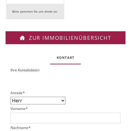
Bitte sprechen Sie uns direkt an.
ZUR IMMOBILIENÜBERSICHT
KONTAKT
Ihre Kontaktdaten
O
U
b
R
j
L
e
P
Anrede
*
k
f
t
l
P
P
Vorname
*
i
l
f
c
a
l
h
t
i
t
P
Nachname
*
z
c