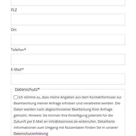
l
d
PLZ
Ort
P
Telefon
*
f
l
i
P
E-Mail
*
c
f
h
l
t
i
Pflichtfeld
Datenschutz
*
f
c
e
Ich stimme zu, dass meine Angaben aus dem Kontaktformular zur
h
l
Beantwortung meiner Anfrage erhoben und verarbeitet werden. Die
t
d
Daten werden nach abgeschlossener Bearbeitung Ihrer Anfrage
f
e
gelöscht. Hinweis: Sie können Ihre Einwilligung jederzeit für die
l
Zukunft per E-Mail an info@dasinvest.de widerrufen. Detaillierte
d
Informationen zum Umgang mit Nutzerdaten finden Sie in unserer
Datenschutzerklärung