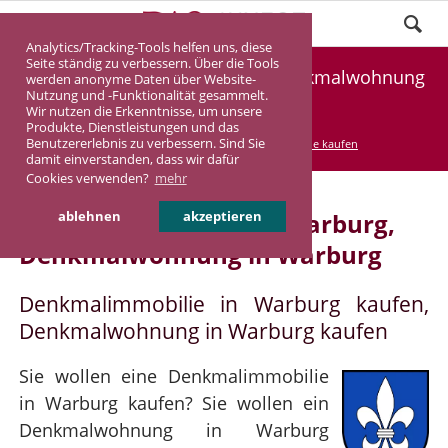
Analytics/Tracking-Tools helfen uns, diese
Seite ständig zu verbessern. Über die Tools
Denkmalimmobilie Warburg, Denkmalwohnung
werden anonyme Daten über Website-
Nutzung und -Funktionalität gesammelt.
Warburg
Wir nutzen die Erkenntnisse, um unsere
Produkte, Dienstleistungen und das
Benutzererlebnis zu verbessern. Sind Sie
DASINVEST
Service
Denkmalimmobilie kaufen
damit einverstanden, dass wir dafür
Cookies verwenden?
mehr
Denkmalimmobilie in Warburg,
ablehnen
akzeptieren
Denkmalwohnung in Warburg
Denkmalimmobilie in Warburg kaufen,
Denkmalwohnung in Warburg kaufen
Sie wollen eine Denkmalimmobilie
in Warburg kaufen? Sie wollen ein
Denkmalwohnung in Warburg