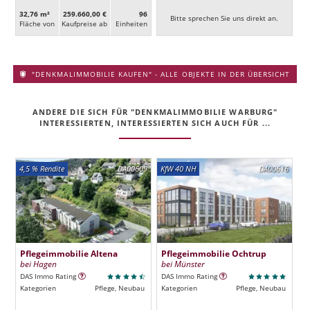
32,76 m²
259.660,00 €
96
Bitte sprechen Sie uns direkt an.
Fläche von
Kaufpreise ab
Ein­heiten
"DENKMALIMMOBILIE KAUFEN" - ALLE OBJEKTE IN DER ÜBERSICHT
ANDERE DIE SICH FÜR "DENKMALIMMOBILIE WARBURG"
INTERESSIERTEN, INTERESSIERTEN SICH AUCH FÜR ...
4,5 % Rendite
DA00609
KfW 40 NH
DA00616
Pflegeimmobilie Altena
Pflegeimmobilie Ochtrup
bei Hagen
bei Münster
DAS Immo Rating
DAS Immo Rating
Kategorien
Pflege, Neubau
Kategorien
Pflege, Neubau