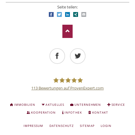
Seite teilen:
Facebook
Twitter
LinkedIn
Xing
E-mail
Facebook
Twitter
113
Bewertungen auf ProvenExpert.com
Deutsche
NAVIGATION
IMMOBILIEN
AKTUELLES
UNTERNEHMEN
SERVICE
ÜBERSPRINGEN
Anlage
KOOPERATION
INFOTHEK
KONTAKT
NAVIGATION
IMPRESSUM
DATENSCHUTZ
SITEMAP
LOGIN
und
ÜBERSPRINGEN