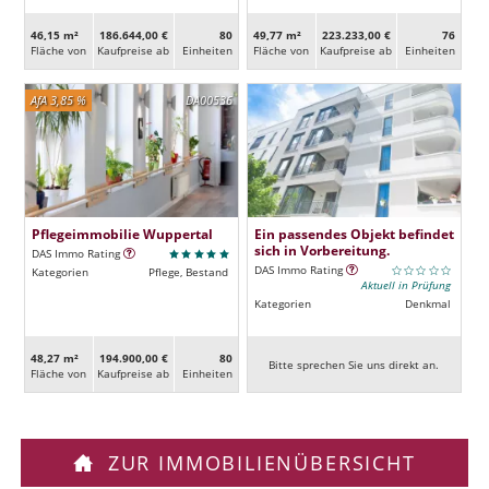
46,15 m²
186.644,00 €
80
49,77 m²
223.233,00 €
76
Fläche von
Kaufpreise ab
Ein­heiten
Fläche von
Kaufpreise ab
Ein­heiten
AfA 3,85 %
DA00536
Pflegeimmobilie Wuppertal
Ein passendes Objekt befindet
sich in Vorbereitung.
DAS Immo Rating
DAS Immo Rating
Kategorien
Pflege, Bestand
Aktuell in Prüfung
Kategorien
Denkmal
48,27 m²
194.900,00 €
80
Bitte sprechen Sie uns direkt an.
Fläche von
Kaufpreise ab
Ein­heiten
ZUR IMMOBILIENÜBERSICHT