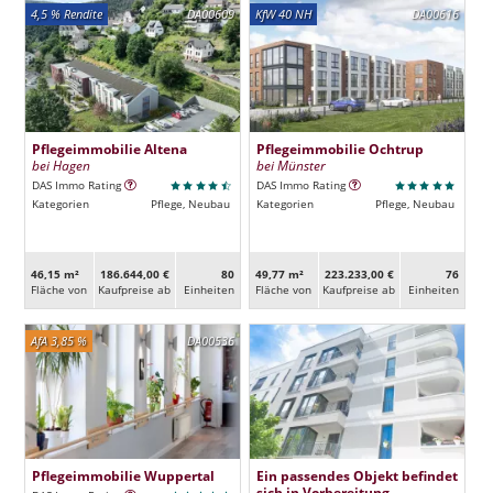
4,5 % Rendite
DA00609
KfW 40 NH
DA00616
Pflegeimmobilie Altena
Pflegeimmobilie Ochtrup
bei Hagen
bei Münster
DAS Immo Rating
DAS Immo Rating
Kategorien
Pflege, Neubau
Kategorien
Pflege, Neubau
46,15 m²
186.644,00 €
80
49,77 m²
223.233,00 €
76
Fläche von
Kaufpreise ab
Ein­heiten
Fläche von
Kaufpreise ab
Ein­heiten
AfA 3,85 %
DA00536
Pflegeimmobilie Wuppertal
Ein passendes Objekt befindet
sich in Vorbereitung.