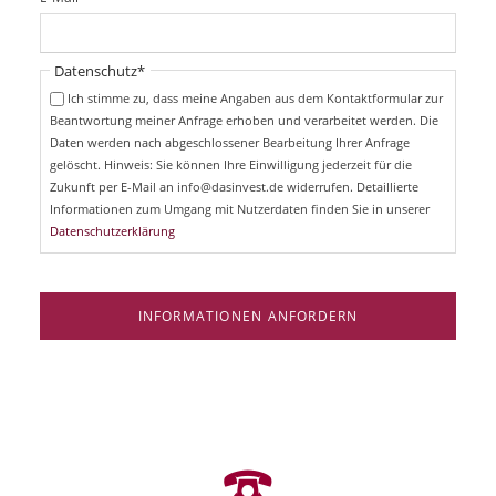
c
f
h
l
t
i
Pflichtfeld
Datenschutz
*
f
c
e
Ich stimme zu, dass meine Angaben aus dem Kontaktformular zur
h
l
Beantwortung meiner Anfrage erhoben und verarbeitet werden. Die
t
d
Daten werden nach abgeschlossener Bearbeitung Ihrer Anfrage
f
e
gelöscht. Hinweis: Sie können Ihre Einwilligung jederzeit für die
l
Zukunft per E-Mail an info@dasinvest.de widerrufen. Detaillierte
d
Informationen zum Umgang mit Nutzerdaten finden Sie in unserer
Datenschutzerklärung
INFORMATIONEN ANFORDERN