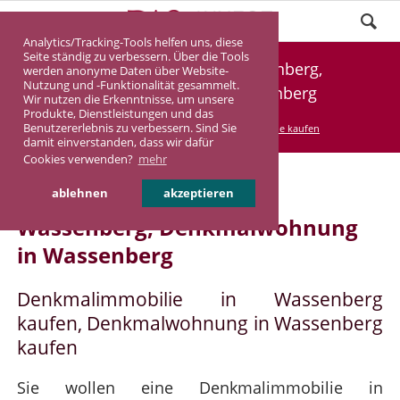
Analytics/Tracking-Tools helfen uns, diese
Seite ständig zu verbessern. Über die Tools
Denkmalimmobilie Wassenberg,
werden anonyme Daten über Website-
Nutzung und -Funktionalität gesammelt.
Denkmalwohnung Wassenberg
Wir nutzen die Erkenntnisse, um unsere
Produkte, Dienstleistungen und das
Benutzererlebnis zu verbessern. Sind Sie
DASINVEST
Service
Denkmalimmobilie kaufen
damit einverstanden, dass wir dafür
Cookies verwenden?
mehr
Denkmalimmobilie in
ablehnen
akzeptieren
Wassenberg, Denkmalwohnung
in Wassenberg
Denkmalimmobilie in Wassenberg
kaufen, Denkmalwohnung in Wassenberg
kaufen
Sie wollen eine Denkmalimmobilie in