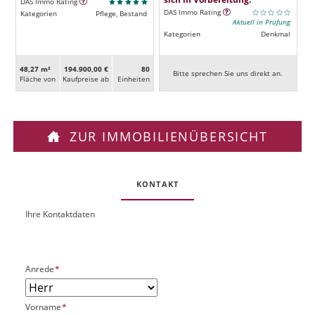
DAS Immo Rating
DAS Immo Rating
Kategorien
Pflege, Bestand
Aktuell in Prüfung
Kategorien
Denkmal
48,27 m²
194.900,00 €
80
Bitte sprechen Sie uns direkt an.
Fläche von
Kaufpreise ab
Ein­heiten
ZUR IMMOBILIENÜBERSICHT
KONTAKT
Ihre Kontaktdaten
O
U
b
R
j
L
e
P
Anrede
*
k
f
t
l
P
P
Vorname
*
i
l