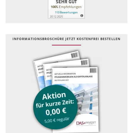
INFOR­MATIONS­BROSCHÜRE JETZT KOSTEN­FREI BESTELLEN