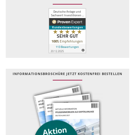
INFOR­MATIONS­BROSCHÜRE JETZT KOSTEN­FREI BESTELLEN