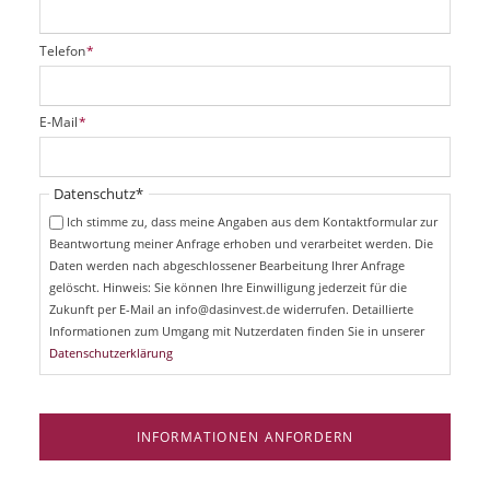
P
Telefon
*
f
l
i
P
E-Mail
*
c
f
h
l
t
i
Pflichtfeld
Datenschutz
*
f
c
e
Ich stimme zu, dass meine Angaben aus dem Kontaktformular zur
h
l
Beantwortung meiner Anfrage erhoben und verarbeitet werden. Die
t
d
Daten werden nach abgeschlossener Bearbeitung Ihrer Anfrage
f
e
gelöscht. Hinweis: Sie können Ihre Einwilligung jederzeit für die
l
Zukunft per E-Mail an info@dasinvest.de widerrufen. Detaillierte
d
Informationen zum Umgang mit Nutzerdaten finden Sie in unserer
Datenschutzerklärung
INFORMATIONEN ANFORDERN