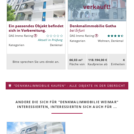
verkauft!
Ein passendes Objekt befindet
Denkmalimmobilie Gotha
sich in Vorbereitung.
bei Erfurt
DAS Immo Rating
DAS Immo Rating
Aktuell in Prüfung
Kategorien
Wohnen, Denkmal
Kategorien
Denkmal
66,03 m²
118.194,00 €
4
Bitte sprechen Sie uns direkt an.
Fläche von
Kaufpreise ab
Ein­heiten
"DENKMALIMMOBILIE KAUFEN" - ALLE OBJEKTE IN DER ÜBERSICHT
ANDERE DIE SICH FÜR "DENKMALIMMOBILIE WEIMAR"
INTERESSIERTEN, INTERESSIERTEN SICH AUCH FÜR ...