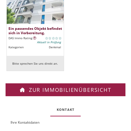
Ein passendes Objekt befindet
sich in Vorbereitung.
DAS Immo Rating
Aktuell in Prüfung
Kategorien
Denkmal
Bitte sprechen Sie uns direkt an.
ZUR IMMOBILIENÜBERSICHT
KONTAKT
Ihre Kontaktdaten
O
U
b
R