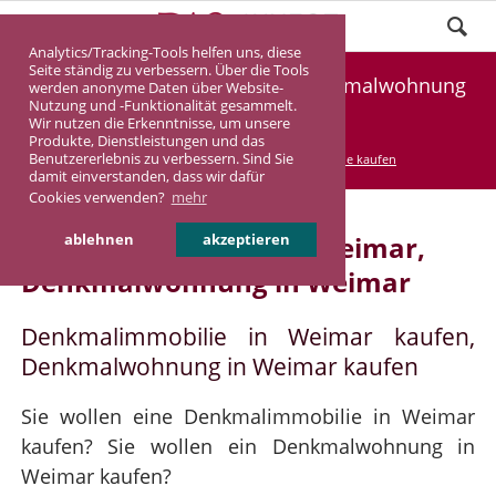
Analytics/Tracking-Tools helfen uns, diese
Seite ständig zu verbessern. Über die Tools
Denkmalimmobilie Weimar, Denkmalwohnung
werden anonyme Daten über Website-
Nutzung und -Funktionalität gesammelt.
Weimar
Wir nutzen die Erkenntnisse, um unsere
Produkte, Dienstleistungen und das
Benutzererlebnis zu verbessern. Sind Sie
DASINVEST
Service
Denkmalimmobilie kaufen
damit einverstanden, dass wir dafür
Cookies verwenden?
mehr
Denkmalimmobilie in Weimar,
ablehnen
akzeptieren
Denkmalwohnung in Weimar
Denkmalimmobilie in Weimar kaufen,
Denkmalwohnung in Weimar kaufen
Sie wollen eine Denkmalimmobilie in Weimar
kaufen? Sie wollen ein Denkmalwohnung in
Weimar kaufen?