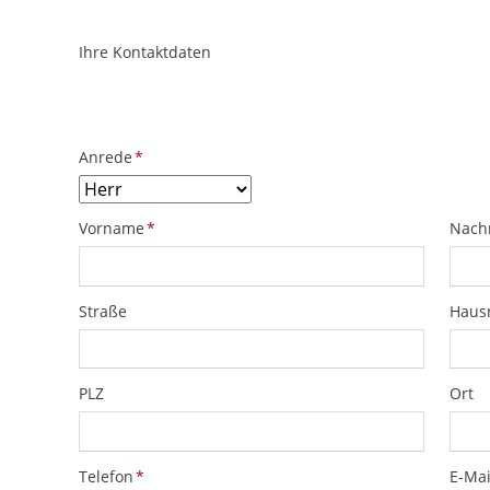
Ihre Kontaktdaten
ObjektPlatzhalter
URL
Pflichtfeld
Anrede
*
Pflichtfeld
Pflich
Vorname
*
Nach
Straße
Hau
PLZ
Ort
Pflichtfeld
Pflich
Telefon
*
E-Mai