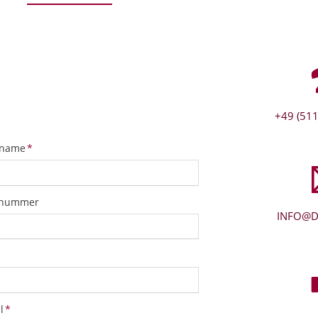
+49 (511
tfeld
name
*
snummer
INFO@D
tfeld
l
*