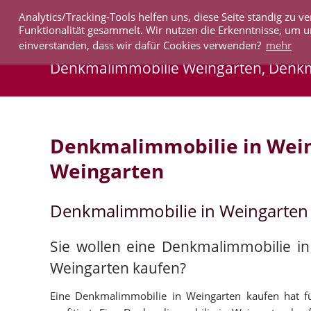
Analytics/Tracking-Tools helfen uns, diese Seite ständig zu
IMMOBILIEN
Funktionalität gesammelt. Wir nutzen die Erkenntnisse, um u
einverstanden, dass wir dafür Cookies verwenden?
mehr
Denkmalimmobilie Weingarten, Denk
Denkmalimmobilie in Wei
Weingarten
Denkmalimmobilie in Weingarten
Sie wollen eine Denkmalimmobilie i
Weingarten kaufen?
Eine Denkmalimmobilie in Weingarten kaufen hat für