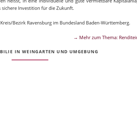
n heisst, in eine individuelle und gute vermietbare Kapitalanla
ichere Investition für die Zukunft.
 Kreis/Bezirk Ravensburg im Bundesland Baden-Württemberg.
→ Mehr zum Thema: Renditei
ILIE IN WEINGARTEN UND UMGEBUNG