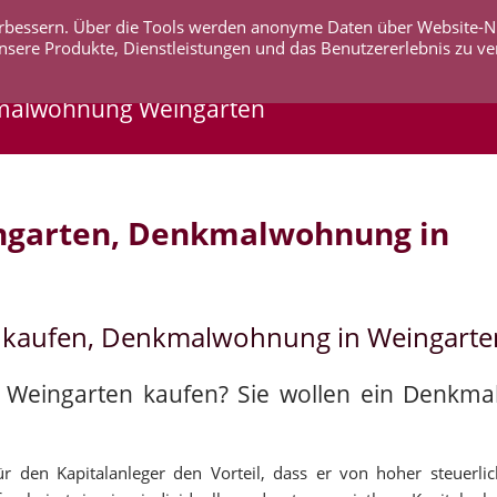
 verbessern. Über die Tools werden anonyme Daten über Website-
AKTUELLES
UNTERNEHMEN
SERVICE
KO
nsere Produkte, Dienstleistungen und das Benutzererlebnis zu ve
malwohnung Weingarten
ngarten, Denkmalwohnung in
 kaufen, Denkmalwohnung in Weingarte
n Weingarten kaufen? Sie wollen ein Denkm
 den Kapitalanleger den Vorteil, dass er von hoher steuerli