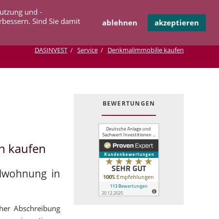
Navigation
Nutzung und -
OPERATION
INFOTHEK
KONTAKT
überspringen
rbessern. Sind Sie damit
ablehnen
akzeptieren
DASINVEST
Service
Denkmalimmobilie kaufen
BEWERTUNGEN
n kaufen
alwohnung in
cher Abschreibung