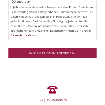
Pflichtfeld
Datenschutz
*
f
c
e
Ich stimme zu, dass meine Angaben aus dem Kontaktformular zur
h
l
Beantwortung meiner Anfrage erhoben und verarbeitet werden. Die
t
d
Daten werden nach abgeschlossener Bearbeitung Ihrer Anfrage
f
e
gelöscht. Hinweis: Sie können Ihre Einwilligung jederzeit für die
l
Zukunft per E-Mail an info@dasinvest.de widerrufen. Detaillierte
d
Informationen zum Umgang mit Nutzerdaten finden Sie in unserer
Datenschutzerklärung
INFORMATIONEN ANFORDERN
+49 (511) 16 90 80 70