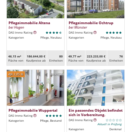
Pflegeimmobilie Altena
Pflegeimmobilie Ochtrup
bei Hagen
bei Münster
DAS Immo Rating
DAS Immo Rating
Kategorien
Pflege, Neubau
Kategorien
Pflege, Neubau
46,15 m²
186.644,00 €
80
49,77 m²
223.233,00 €
76
Fläche von
Kaufpreise ab
Ein­heiten
Fläche von
Kaufpreise ab
Ein­heiten
AfA 3,85 %
DA00536
Pflegeimmobilie Wuppertal
Ein passendes Objekt befindet
sich in Vorbereitung.
DAS Immo Rating
DAS Immo Rating
Kategorien
Pflege, Bestand
Aktuell in Prüfung
Kategorien
Denkmal