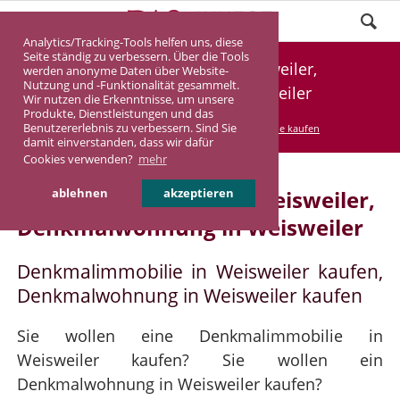
Analytics/Tracking-Tools helfen uns, diese
Seite ständig zu verbessern. Über die Tools
Denkmalimmobilie Weisweiler,
werden anonyme Daten über Website-
Nutzung und -Funktionalität gesammelt.
Denkmalwohnung Weisweiler
Wir nutzen die Erkenntnisse, um unsere
Produkte, Dienstleistungen und das
Benutzererlebnis zu verbessern. Sind Sie
DASINVEST
Service
Denkmalimmobilie kaufen
damit einverstanden, dass wir dafür
Cookies verwenden?
mehr
Denkmalimmobilie in Weisweiler,
ablehnen
akzeptieren
Denkmalwohnung in Weisweiler
Denkmalimmobilie in Weisweiler kaufen,
Denkmalwohnung in Weisweiler kaufen
Sie wollen eine Denkmalimmobilie in
Weisweiler kaufen? Sie wollen ein
Denkmalwohnung in Weisweiler kaufen?