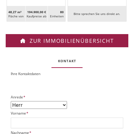
48,27 m²
194.900,00 €
80
Bitte sprechen Sie uns direkt an.
Fläche von
Kaufpreise ab
Ein­heiten
ZUR IMMOBILIENÜBERSICHT
KONTAKT
Ihre Kontaktdaten
O
U
b
R
j
L
e
P
Anrede
*
k
f
t
l
P
P
Vorname
*
i
l
f
c
a
l
h
t
i
t
P
Nachname
*
z