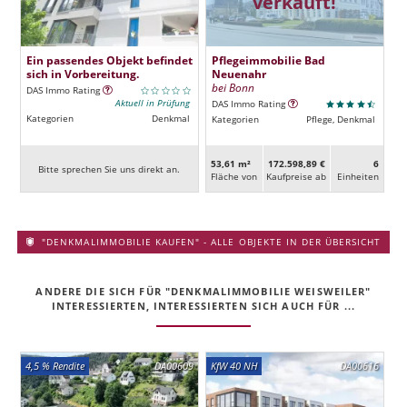
verkauft!
Ein passendes Objekt befindet
Pflegeimmobilie Bad
sich in Vorbereitung.
Neuenahr
bei Bonn
DAS Immo Rating
Aktuell in Prüfung
DAS Immo Rating
Kategorien
Denkmal
Kategorien
Pflege, Denkmal
53,61 m²
172.598,89 €
6
Bitte sprechen Sie uns direkt an.
Fläche von
Kaufpreise ab
Ein­heiten
"DENKMALIMMOBILIE KAUFEN" - ALLE OBJEKTE IN DER ÜBERSICHT
ANDERE DIE SICH FÜR "DENKMALIMMOBILIE WEISWEILER"
INTERESSIERTEN, INTERESSIERTEN SICH AUCH FÜR ...
4,5 % Rendite
DA00609
KfW 40 NH
DA00616