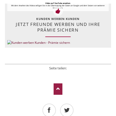
Video auf YouTube ansehen
Mit dem Ansehen des Videos willigen Sie in die Übertragung der Daten an Google und dem Setzen von weiteren
Cookies ein.
KUNDEN WERBEN KUNDEN
JETZT FREUNDE WERBEN UND IHRE
PRÄMIE SICHERN
Seite teilen:
Facebook
Twitter
LinkedIn
Xing
E-mail