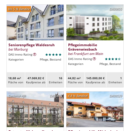
bis 5 % Rendite
DA00653
DA00655
Seniorenpflege Waldesruh
Pflegeimmobilie
bei Marburg
Grävenwiesbach
bei Frankfurt am Main
DAS Immo Rating
DAS Immo Rating
Kategorien
Pflege, Bestand
Kategorien
Pflege, Bestand
18,68 m²
47.069,82 €
16
44,82 m²
145.000,00 €
1
Fläche von
Kaufpreise ab
Ein­heiten
Fläche von
Kaufpreise ab
Ein­heiten
Denkmal-AfA
DA00654
4,8 % Rendite!
DA00529