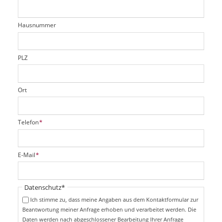
e
h
e
l
t
r
d
Hausnummer
f
e
l
d
PLZ
Ort
P
Telefon
*
f
l
i
P
E-Mail
*
c
f
h
l
t
i
Pflichtfeld
Datenschutz
*
f
c
e
Ich stimme zu, dass meine Angaben aus dem Kontaktformular zur
h
l
Beantwortung meiner Anfrage erhoben und verarbeitet werden. Die
t
d
Daten werden nach abgeschlossener Bearbeitung Ihrer Anfrage
f