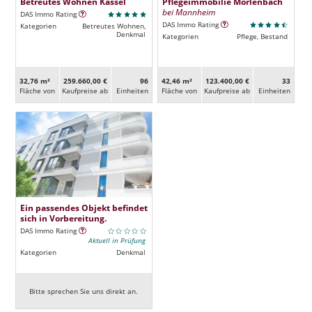
Betreutes Wohnen Kassel
Pflegeimmobilie Mörlenbach
bei Mannheim
DAS Immo Rating
DAS Immo Rating
Kategorien
Betreutes Wohnen,
Denkmal
Kategorien
Pflege, Bestand
32,76 m²
259.660,00 €
96
42,46 m²
123.400,00 €
33
Fläche von
Kaufpreise ab
Ein­heiten
Fläche von
Kaufpreise ab
Ein­heiten
Ein passendes Objekt befindet
sich in Vorbereitung.
DAS Immo Rating
Aktuell in Prüfung
Kategorien
Denkmal
Bitte sprechen Sie uns direkt an.