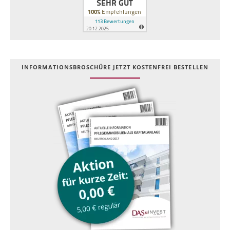
INFOR­MATIONS­BROSCHÜRE JETZT KOSTEN­FREI BESTELLEN