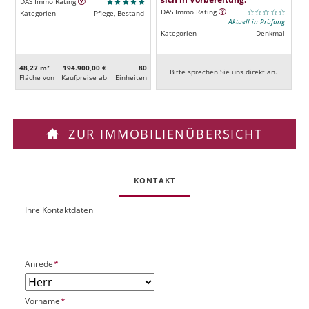
DAS Immo Rating
DAS Immo Rating
Kategorien
Pflege, Bestand
Aktuell in Prüfung
Kategorien
Denkmal
48,27 m²
194.900,00 €
80
Bitte sprechen Sie uns direkt an.
Fläche von
Kaufpreise ab
Ein­heiten
ZUR IMMOBILIENÜBERSICHT
KONTAKT
Ihre Kontaktdaten
O
U
b
R
j
L
e
P
Anrede
*
k
f
t
l
P
P
Vorname
*
i
l