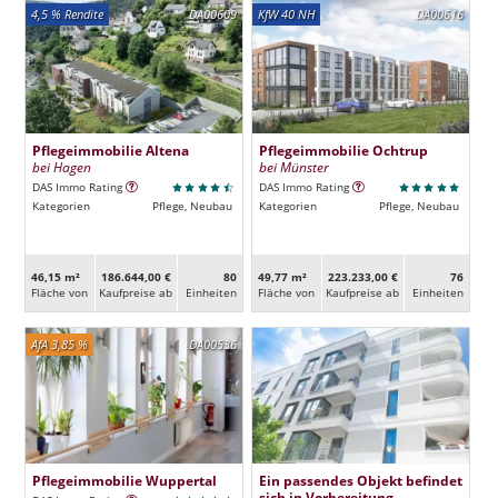
4,5 % Rendite
DA00609
KfW 40 NH
DA00616
Pflegeimmobilie Altena
Pflegeimmobilie Ochtrup
bei Hagen
bei Münster
DAS Immo Rating
DAS Immo Rating
Kategorien
Pflege, Neubau
Kategorien
Pflege, Neubau
46,15 m²
186.644,00 €
80
49,77 m²
223.233,00 €
76
Fläche von
Kaufpreise ab
Ein­heiten
Fläche von
Kaufpreise ab
Ein­heiten
AfA 3,85 %
DA00536
Pflegeimmobilie Wuppertal
Ein passendes Objekt befindet
sich in Vorbereitung.