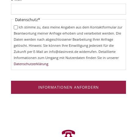
c
f
h
l
t
i
Pflichtfeld
Datenschutz
*
f
c
e
Ich stimme zu, dass meine Angaben aus dem Kontaktformular zur
h
l
Beantwortung meiner Anfrage erhoben und verarbeitet werden. Die
t
d
Daten werden nach abgeschlossener Bearbeitung Ihrer Anfrage
f
e
gelöscht. Hinweis: Sie können Ihre Einwilligung jederzeit für die
l
Zukunft per E-Mail an info@dasinvest.de widerrufen. Detaillierte
d
Informationen zum Umgang mit Nutzerdaten finden Sie in unserer
Datenschutzerklärung
INFORMATIONEN ANFORDERN