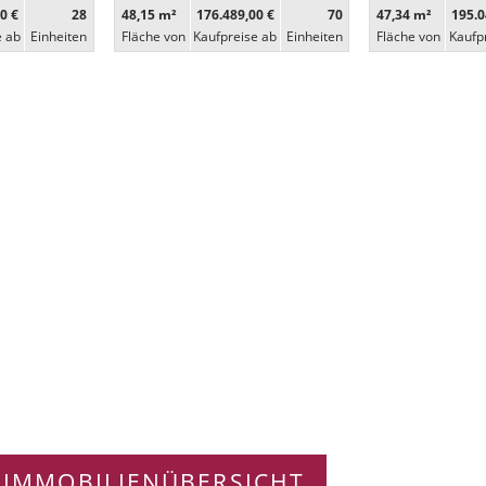
0 €
28
48,15 m²
176.489,00 €
70
47,34 m²
195.0
e ab
Ein­heiten
Fläche von
Kaufpreise ab
Ein­heiten
Fläche von
Kaufp
 IMMOBILIENÜBERSICHT