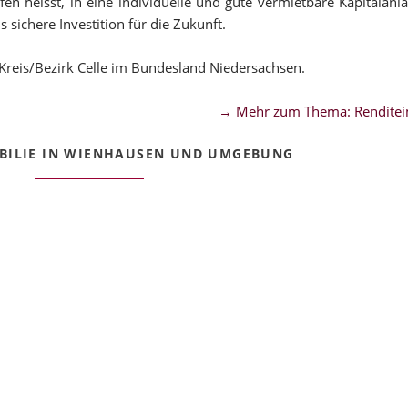
n heisst, in eine individuelle und gute vermietbare Kapitalanla
sichere Investition für die Zukunft.
reis/Bezirk Celle im Bundesland Niedersachsen.
→ Mehr zum Thema: Renditei
ILIE IN WIENHAUSEN UND UMGEBUNG