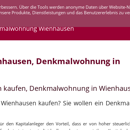
 verbessern. Über die Tools werden anonyme Daten über Website-
AKTUELLES
UNTERNEHMEN
SERVICE
KO
nsere Produkte, Dienstleistungen und das Benutzererlebnis zu ve
kmalwohnung Wienhausen
nhausen, Denkmalwohnung in
n kaufen, Denkmalwohnung in Wienhaus
n Wienhausen kaufen? Sie wollen ein Denkm
 den Kapitalanleger den Vorteil, dass er von hoher steuerli