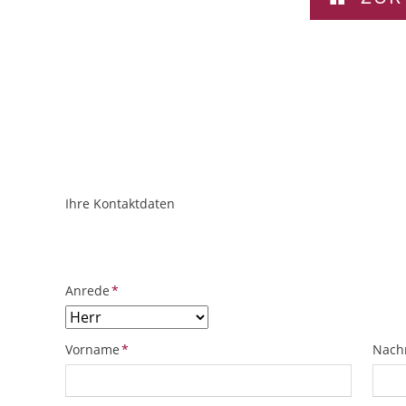
Ihre Kontaktdaten
ObjektPlatzhalter
URL
Pflichtfeld
Anrede
*
Pflichtfeld
Pflich
Vorname
*
Nach