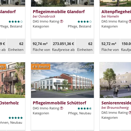
Glandorf
Pflegeimmobilie Glandorf
Altenpflegehe
bei Osnabrück
bei Hameln
DAS Immo Rating
DAS Immo Rating
Pflege, Bestand
Kategorien
Pflege, Bestand
Kategorien
9 €
62
92,74 m²
273.051,36 €
62
52,72 m²
150.0
e ab
Ein­heiten
Fläche von
Kaufpreise ab
Ein­heiten
Fläche von
Kaufp
Afa
DA00646
4 % Rendite
DA00575
Osterholz
Pflegeimmobilie Schüttorf
Seniorenresi
bei Braunschweig
DAS Immo Rating
DAS Immo Rating
Kategorien
Pflege, Neubau
Kategorien
ohnen, Neubau