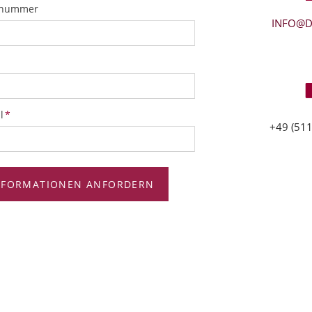
snummer
INFO@D
tfeld
l
*
+49 (511
NFORMATIONEN ANFORDERN