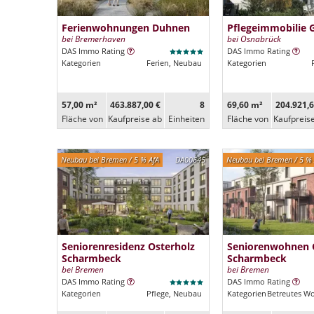
Ferienwohnungen Duhnen
Pflegeimmobilie 
bei Bremerhaven
bei Osnabrück
DAS Immo Rating
DAS Immo Rating
Kategorien
Ferien, Neubau
Kategorien
57,00 m²
463.887,00 €
8
69,60 m²
204.921,6
Fläche von
Kaufpreise ab
Ein­heiten
Fläche von
Kaufpreis
Neubau bei Bremen / 5 % AfA
DA00645
Neubau bei Bremen / 5 % 
Seniorenresidenz Osterholz
Seniorenwohnen 
Scharmbeck
Scharmbeck
bei Bremen
bei Bremen
DAS Immo Rating
DAS Immo Rating
Kategorien
Pflege, Neubau
Kategorien
Betreutes W