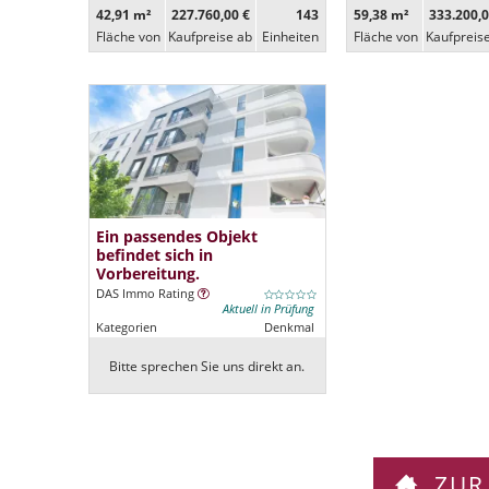
42,91 m²
227.760,00 €
143
59,38 m²
333.200,0
Fläche von
Kaufpreise ab
Ein­heiten
Fläche von
Kaufpreis
Ein passendes Objekt
befindet sich in
Vorbereitung.
DAS Immo Rating
Aktuell in Prüfung
Kategorien
Denkmal
Bitte sprechen Sie uns direkt an.
ZUR