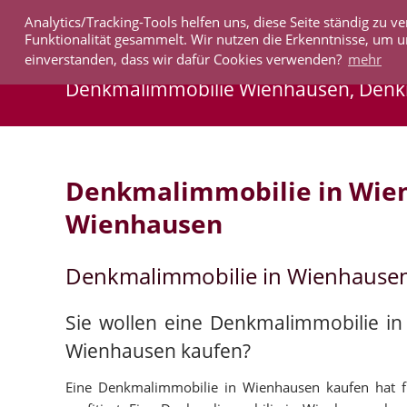
Analytics/Tracking-Tools helfen uns, diese Seite ständig zu
IMMOBILIEN
Funktionalität gesammelt. Wir nutzen die Erkenntnisse, um u
einverstanden, dass wir dafür Cookies verwenden?
mehr
Denkmalimmobilie Wienhausen, Den
Denkmalimmobilie in Wie
Wienhausen
Denkmalimmobilie in Wienhause
Sie wollen eine Denkmalimmobilie i
Wienhausen kaufen?
Eine Denkmalimmobilie in Wienhausen kaufen hat für