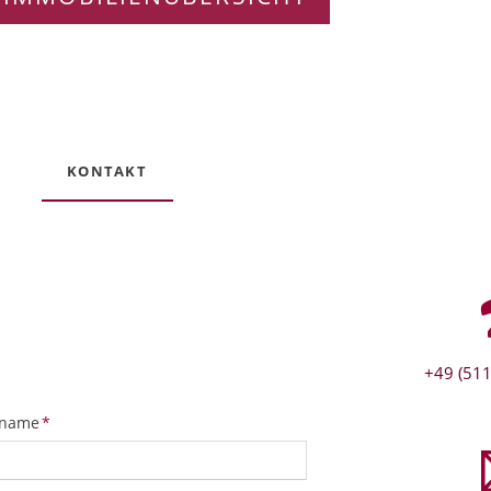
KONTAKT
+49 (511
tfeld
name
*