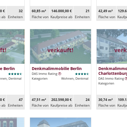
0 €
32
60,85 m²
146.000,00 €
21
42,49 m²
129.6
e ab
Ein­heiten
Fläche von
Kaufpreise ab
Ein­heiten
Fläche von
Kaufp
ft!
verkauft!
verk
 Berlin
Denkmalimmobilie Berlin
Denkmalimmob
Charlottenbur
DAS Immo Rating
nen, Denkmal
Kategorien
Wohnen, Denkmal
DAS Immo Rating
Kategorien
0 €
47
47,51 m²
202.598,00 €
24
30,74 m²
109.1
e ab
Ein­heiten
Fläche von
Kaufpreise ab
Ein­heiten
Fläche von
Kaufp