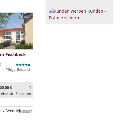
DA00640
im Fischbeck
Pflege, Bestand
00,00 €
1
reise ab
Ein­heiten
DA00597