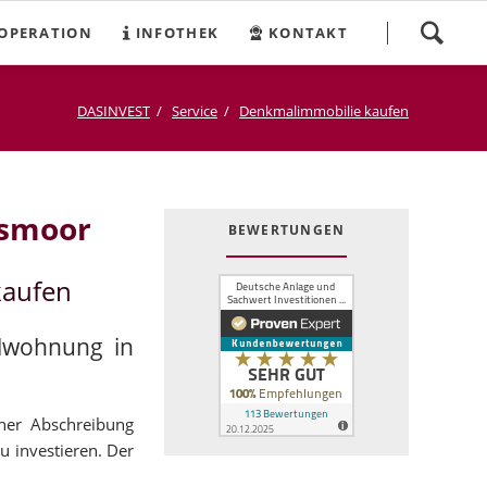
Navigation
OPERATION
INFOTHEK
KONTAKT
überspringen
DASINVEST
Service
Denkmalimmobilie kaufen
esmoor
BEWERTUNGEN
kaufen
alwohnung in
cher Abschreibung
u investieren. Der