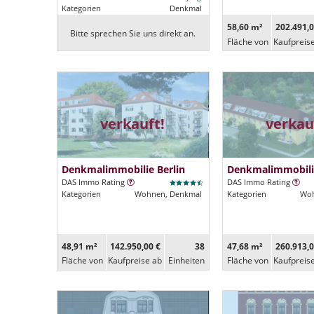
Kategorien
Denkmal
58,60 m²
202.491,0
Bitte sprechen Sie uns direkt an.
Fläche von
Kaufpreis
verkauft!
verkau
Denkmalimmobilie Berlin
Denkmalimmobilie
DAS Immo Rating
DAS Immo Rating
Kategorien
Wohnen, Denkmal
Kategorien
Woh
48,91 m²
142.950,00 €
38
47,68 m²
260.913,0
Fläche von
Kaufpreise ab
Ein­heiten
Fläche von
Kaufpreis