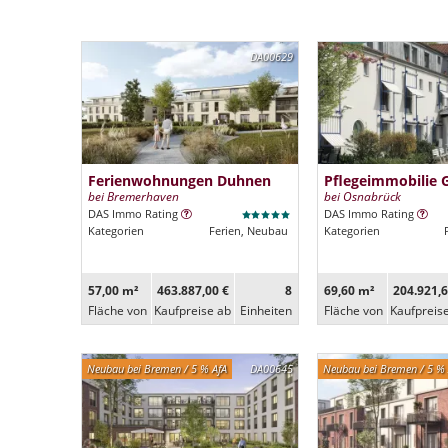
DA00629
Ferienwohnungen Duhnen
Pflegeimmobilie 
bei Bremerhaven
bei Osnabrück
DAS Immo Rating
DAS Immo Rating
Kategorien
Ferien, Neubau
Kategorien
57,00 m²
463.887,00 €
8
69,60 m²
204.921,6
Fläche von
Kaufpreise ab
Ein­heiten
Fläche von
Kaufpreis
Neubau bei Bremen / 5 % AfA
DA00645
Neubau bei Bremen / 5 % 