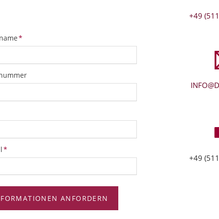
+49 (511
tfeld
name
*
snummer
INFO@D
tfeld
l
*
+49 (511
NFORMATIONEN ANFORDERN