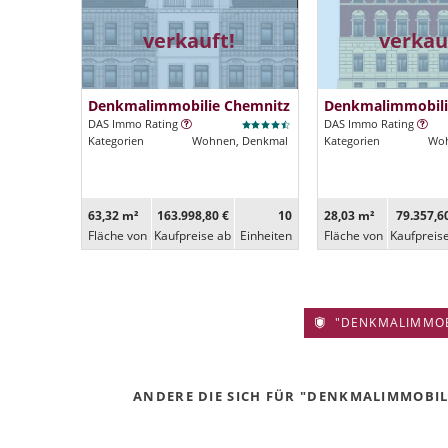
verkauft!
verkau
Denkmalimmobilie Chemnitz
Denkmalimmobili
DAS Immo Rating
DAS Immo Rating
Kategorien
Wohnen, Denkmal
Kategorien
Woh
63,32 m²
163.998,80 €
10
28,03 m²
79.357,6
Fläche von
Kaufpreise ab
Ein­heiten
Fläche von
Kaufpreis
"DENKMALIMMOBIL
ANDERE DIE SICH FÜR "DENKMALIMMOBILI