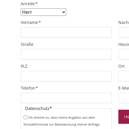
Pflichtfeld
Anrede
*
Pflichtfeld
Pflich
Vorname
*
Nach
Straße
Hau
PLZ
Ort
Pflichtfeld
Pflich
Telefon
*
E-Mai
Pflichtfeld
Datenschutz
*
I
Ich stimme zu, dass meine Angaben aus dem
Kontaktformular zur Beantwortung meiner Anfrage