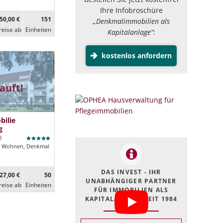
Ihre Infobroschüre
50,00 €
151
„Denkmalimmobilien als
reise ab
Ein­heiten
Kapitalanlage”
:
kostenlos anfordern
auft!
ilie
g
Wohnen, Denkmal
DAS INVEST - IHR
27,00 €
50
UNABHÄNGIGER PARTNER
reise ab
Ein­heiten
FÜR IMMOBILIEN ALS
KAPITALANLAGE SEIT 1984