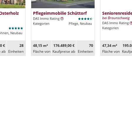
Osterholz
Pflegeimmobilie Schüttorf
Seniorenresi
bei Braunschweig
DAS Immo Rating
DAS Immo Rating
Kategorien
Pflege, Neubau
Kategorien
ohnen, Neubau
0 €
28
48,15 m²
176.489,00 €
70
47,34 m²
195.0
e ab
Ein­heiten
Fläche von
Kaufpreise ab
Ein­heiten
Fläche von
Kaufp