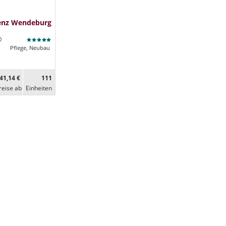
denz Wendeburg
Pflege, Neubau
41,14 €
111
reise ab
Ein­heiten