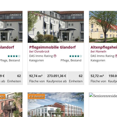
DA00614
DA00606
Glandorf
Pflegeimmobilie Glandorf
Altenpflegehe
bei Osnabrück
bei Hameln
DAS Immo Rating
DAS Immo Rating
Pflege, Bestand
Kategorien
Pflege, Bestand
Kategorien
9 €
62
92,74 m²
273.051,36 €
62
52,72 m²
150.0
e ab
Ein­heiten
Fläche von
Kaufpreise ab
Ein­heiten
Fläche von
Kaufp
Afa
DA00646
4 % Rendite
DA00575