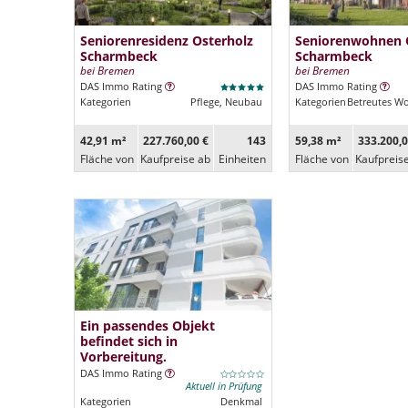
Seniorenresidenz Osterholz
Seniorenwohnen 
Scharmbeck
Scharmbeck
bei Bremen
bei Bremen
DAS Immo Rating
DAS Immo Rating
Kategorien
Pflege, Neubau
Kategorien
Betreutes W
42,91 m²
227.760,00 €
143
59,38 m²
333.200,0
Fläche von
Kaufpreise ab
Ein­heiten
Fläche von
Kaufpreis
Ein passendes Objekt
befindet sich in
Vorbereitung.
DAS Immo Rating
Aktuell in Prüfung
Kategorien
Denkmal