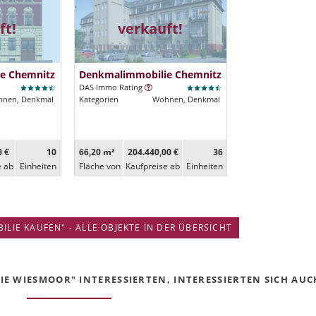
ft!
verkauft!
e Chemnitz
Denkmalimmobilie Chemnitz
DAS Immo Rating
nen, Denkmal
Kategorien
Wohnen, Denkmal
0 €
10
66,20 m²
204.440,00 €
36
e ab
Ein­heiten
Fläche von
Kaufpreise ab
Ein­heiten
IE KAUFEN" - ALLE OBJEKTE IN DER ÜBERSICHT
E WIESMOOR" INTERESSIERTEN, INTERESSIERTEN SICH AUCH