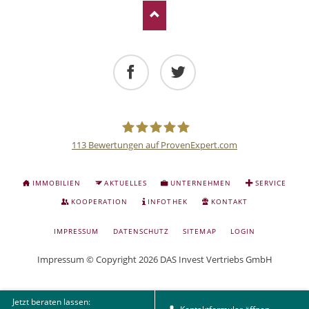
Facebook
Twitter
113
Bewertungen auf ProvenExpert.com
Deutsche
NAVIGATION
IMMOBILIEN
AKTUELLES
UNTERNEHMEN
SERVICE
ÜBERSPRINGEN
Anlage
KOOPERATION
INFOTHEK
KONTAKT
NAVIGATION
IMPRESSUM
DATENSCHUTZ
SITEMAP
LOGIN
und
ÜBERSPRINGEN
Impressum
© Copyright 2026 DAS Invest Vertriebs GmbH
Sachwert
Jetzt beraten lassen:
Investitionen