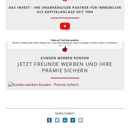
DAS INVEST - IHR UNABHÄNGIGER PARTNER FÜR IMMOBILIEN
ALS KAPITALANLAGE SEIT 1984
Video auf YouTube ansehen
Mit dem Ansehen des Videos willigen Sie in die Übertragung der Daten an Google und dem Setzen von weiteren
Cookies ein.
KUNDEN WERBEN KUNDEN
JETZT FREUNDE WERBEN UND IHRE
PRÄMIE SICHERN
Seite teilen:
Facebook
Twitter
LinkedIn
Xing
E-mail