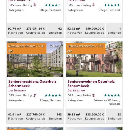
DAS Immo Rating
DAS Immo Rating
Kategorien
Pflege, Bestand
Kategorien
Pflege, Bestand
92,74 m²
273.051,36 €
62
52,72 m²
150.000,00 €
1
Fläche von
Kaufpreise ab
Ein­heiten
Fläche von
Kaufpreise ab
Ein­heiten
Neubau bei Bremen / 5 %
DA00645
Neubau bei Bremen / 5 %
DA00646
AfA
Afa
Seniorenresidenz Osterholz
Seniorenwohnen Osterholz
Scharmbeck
Scharmbeck
bei Bremen
bei Bremen
DAS Immo Rating
DAS Immo Rating
Kategorien
Pflege, Neubau
Kategorien
Betreutes Wohnen,
Neubau
42,91 m²
227.760,00 €
143
59,38 m²
333.200,00 €
28
Fläche von
Kaufpreise ab
Ein­heiten
Fläche von
Kaufpreise ab
Ein­heiten