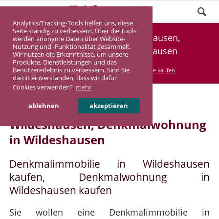
Analytics/Tracking-Tools helfen uns, diese
Seite ständig zu verbessern. Über die Tools
Denkmalimmobilie Wildeshausen,
werden anonyme Daten über Website-
Nutzung und -Funktionalität gesammelt.
Denkmalwohnung Wildeshausen
Wir nutzen die Erkenntnisse, um unsere
Produkte, Dienstleistungen und das
Benutzererlebnis zu verbessern. Sind Sie
DASINVEST
Service
Denkmalimmobilie kaufen
damit einverstanden, dass wir dafür
Cookies verwenden?
mehr
Denkmalimmobilie in
ablehnen
akzeptieren
Wildeshausen, Denkmalwohnung
in Wildeshausen
Denkmalimmobilie in Wildeshausen
kaufen, Denkmalwohnung in
Wildeshausen kaufen
Sie wollen eine Denkmalimmobilie in