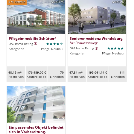
4 % Rendite
DA00575
DA00597
Pflegeimmobilie Schüttorf
Seniorenresidenz Wendeburg
bei Braunschweig
DAS Immo Rating
DAS Immo Rating
Kategorien
Pflege, Neubau
Kategorien
Pflege, Neubau
48,15 m²
176.489,00 €
70
47,34 m²
195.041,14 €
111
Fläche von
Kaufpreise ab
Ein­heiten
Fläche von
Kaufpreise ab
Ein­heiten
Ein passendes Objekt befindet
sich in Vorbereitung.