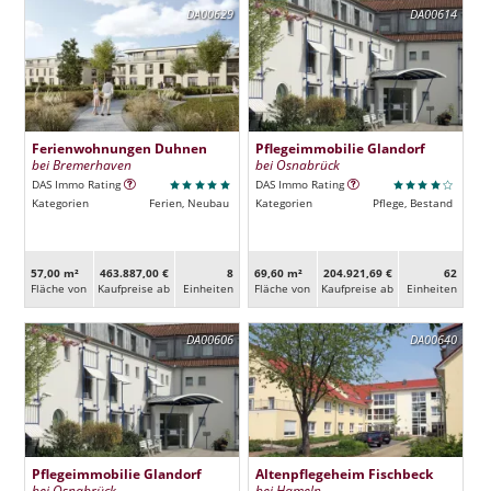
DA00629
DA00614
Ferienwohnungen Duhnen
Pflegeimmobilie Glandorf
bei Bremerhaven
bei Osnabrück
DAS Immo Rating
DAS Immo Rating
Kategorien
Ferien, Neubau
Kategorien
Pflege, Bestand
57,00 m²
463.887,00 €
8
69,60 m²
204.921,69 €
62
Fläche von
Kaufpreise ab
Ein­heiten
Fläche von
Kaufpreise ab
Ein­heiten
DA00606
DA00640
Pflegeimmobilie Glandorf
Altenpflegeheim Fischbeck
bei Osnabrück
bei Hameln