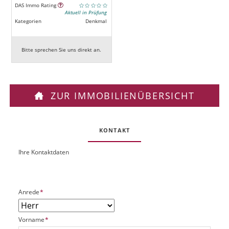
DAS Immo Rating
Aktuell in Prüfung
Kategorien
Denkmal
Bitte sprechen Sie uns direkt an.
ZUR IMMOBILIENÜBERSICHT
KONTAKT
Ihre Kontaktdaten
O
U
b
R
j
L
e
P
Anrede
*
k
f
t
l
P
P
Vorname
*
i
l
f