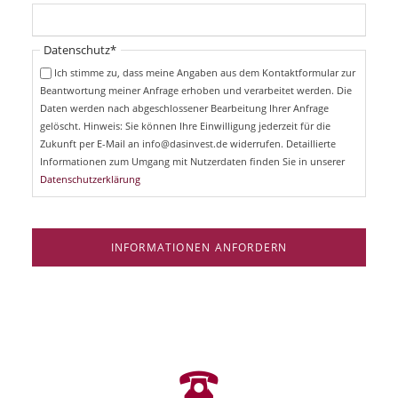
c
f
h
l
t
i
Pflichtfeld
Datenschutz
*
f
c
e
Ich stimme zu, dass meine Angaben aus dem Kontaktformular zur
h
l
Beantwortung meiner Anfrage erhoben und verarbeitet werden. Die
t
d
Daten werden nach abgeschlossener Bearbeitung Ihrer Anfrage
f
e
gelöscht. Hinweis: Sie können Ihre Einwilligung jederzeit für die
l
Zukunft per E-Mail an info@dasinvest.de widerrufen. Detaillierte
d
Informationen zum Umgang mit Nutzerdaten finden Sie in unserer
Datenschutzerklärung
INFORMATIONEN ANFORDERN