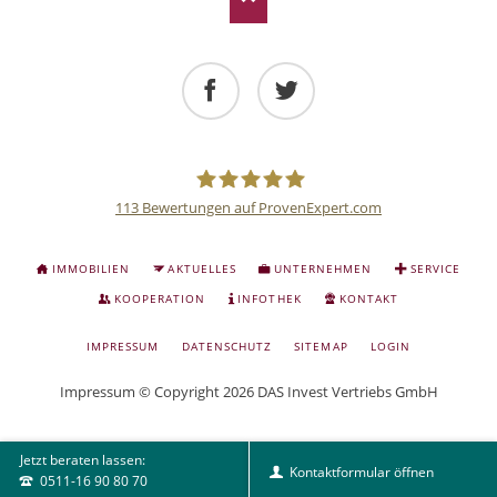
Facebook
Twitter
113
Bewertungen auf ProvenExpert.com
Deutsche
NAVIGATION
IMMOBILIEN
AKTUELLES
UNTERNEHMEN
SERVICE
ÜBERSPRINGEN
Anlage
KOOPERATION
INFOTHEK
KONTAKT
NAVIGATION
IMPRESSUM
DATENSCHUTZ
SITEMAP
LOGIN
und
ÜBERSPRINGEN
Impressum
© Copyright 2026 DAS Invest Vertriebs GmbH
Sachwert
Jetzt beraten lassen:
Investitionen
Kontaktformular öffnen
0511-16 90 80 70