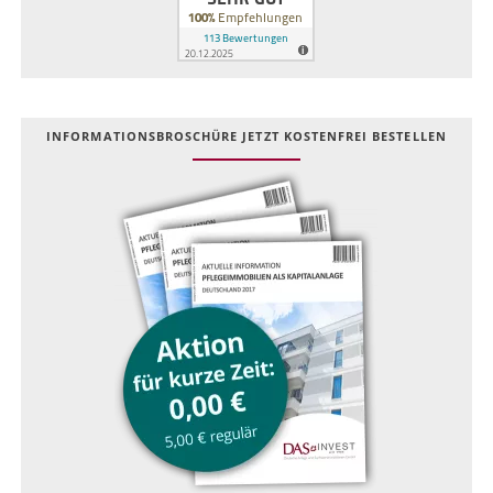
INFOR­MATIONS­BROSCHÜRE JETZT KOSTEN­FREI BESTELLEN