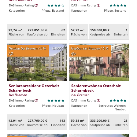
DAS Immo Rating
DAS Immo Rating
Kategorien
Pflege, Bestand
Kategorien
Pflege, Bestand
92,74 m²
273.051,36 €
62
52,72 m²
150.000,00 €
1
Fläche von
Kaufpreise ab
Ein­heiten
Fläche von
Kaufpreise ab
Ein­heiten
Neubau bei Bremen / 5 %
DA00645
Neubau bei Bremen / 5 %
DA00646
AfA
Afa
Seniorenresidenz Osterholz
Seniorenwohnen Osterholz
Scharmbeck
Scharmbeck
bei Bremen
bei Bremen
DAS Immo Rating
DAS Immo Rating
Kategorien
Pflege, Neubau
Kategorien
Betreutes Wohnen,
Neubau
42,91 m²
227.760,00 €
143
59,38 m²
333.200,00 €
28
Fläche von
Kaufpreise ab
Ein­heiten
Fläche von
Kaufpreise ab
Ein­heiten