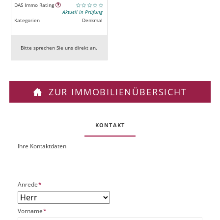
DAS Immo Rating
Aktuell in Prüfung
Kategorien
Denkmal
Bitte sprechen Sie uns direkt an.
ZUR IMMOBILIENÜBERSICHT
KONTAKT
Ihre Kontaktdaten
O
U
b
R
j
L
e
P
Anrede
*
k
f
t
l
P
P
Vorname
*
i
l
f