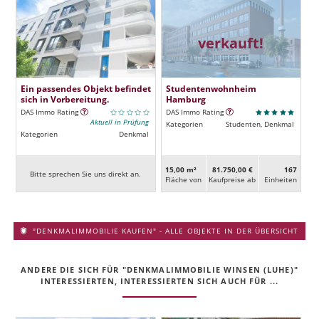
verkauft!
Ein passendes Objekt befindet
Studentenwohnheim
sich in Vorbereitung.
Hamburg
DAS Immo Rating
DAS Immo Rating
Aktuell in Prüfung
Kategorien
Studenten, Denkmal
Kategorien
Denkmal
15,00 m²
81.750,00 €
167
Bitte sprechen Sie uns direkt an.
Fläche von
Kaufpreise ab
Ein­heiten
"DENKMALIMMOBILIE KAUFEN" - ALLE OBJEKTE IN DER ÜBERSICHT
ANDERE DIE SICH FÜR "DENKMALIMMOBILIE WINSEN (LUHE)"
INTERESSIERTEN, INTERESSIERTEN SICH AUCH FÜR ...