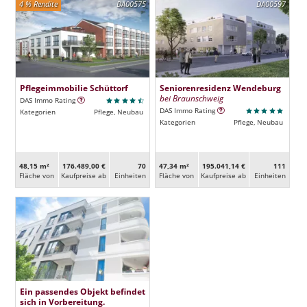
4 % Rendite
DA00575
DA00597
Pflegeimmobilie Schüttorf
Seniorenresidenz Wendeburg
bei Braunschweig
DAS Immo Rating
DAS Immo Rating
Kategorien
Pflege, Neubau
Kategorien
Pflege, Neubau
48,15 m²
176.489,00 €
70
47,34 m²
195.041,14 €
111
Fläche von
Kaufpreise ab
Ein­heiten
Fläche von
Kaufpreise ab
Ein­heiten
Ein passendes Objekt befindet
sich in Vorbereitung.