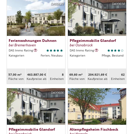
DA00629
DA00614
Ferienwohnungen Duhnen
Pflegeimmobilie Glandorf
bei Bremerhaven
bei Osnabrück
DAS Immo Rating
DAS Immo Rating
Kategorien
Ferien, Neubau
Kategorien
Pflege, Bestand
57,00 m²
463.887,00 €
8
69,60 m²
204.921,69 €
62
Fläche von
Kaufpreise ab
Ein­heiten
Fläche von
Kaufpreise ab
Ein­heiten
DA00606
DA00640
Pflegeimmobilie Glandorf
Altenpflegeheim Fischbeck
bei Osnabrück
bei Hameln