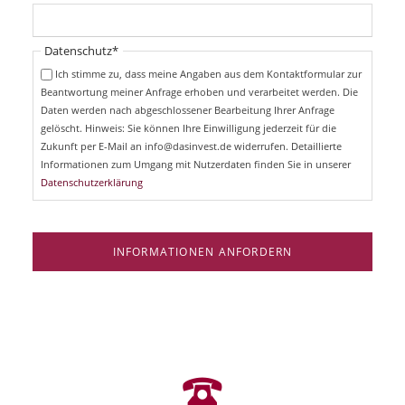
c
f
h
l
t
i
Pflichtfeld
Datenschutz
*
f
c
e
Ich stimme zu, dass meine Angaben aus dem Kontaktformular zur
h
l
Beantwortung meiner Anfrage erhoben und verarbeitet werden. Die
t
d
Daten werden nach abgeschlossener Bearbeitung Ihrer Anfrage
f
e
gelöscht. Hinweis: Sie können Ihre Einwilligung jederzeit für die
l
Zukunft per E-Mail an info@dasinvest.de widerrufen. Detaillierte
d
Informationen zum Umgang mit Nutzerdaten finden Sie in unserer
Datenschutzerklärung
INFORMATIONEN ANFORDERN