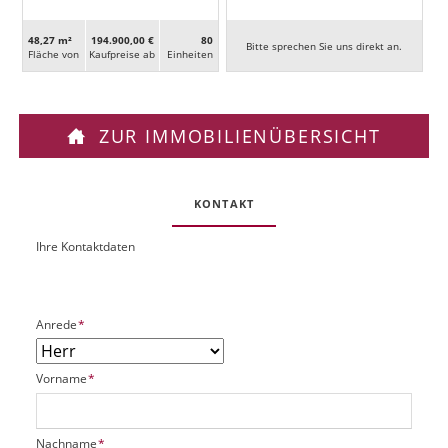
48,27 m²
194.900,00 €
80
Bitte sprechen Sie uns direkt an.
Fläche von
Kaufpreise ab
Ein­heiten
ZUR IMMOBILIENÜBERSICHT
KONTAKT
Ihre Kontaktdaten
O
U
b
R
j
L
e
P
Anrede
*
k
f
t
l
P
P
Vorname
*
i
l
f
c
a
l
h
t
i
t
P
Nachname
*
z