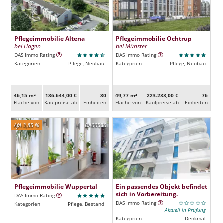
Pflegeimmobilie Altena
Pflegeimmobilie Ochtrup
bei Hagen
bei Münster
DAS Immo Rating
DAS Immo Rating
Kategorien
Pflege, Neubau
Kategorien
Pflege, Neubau
46,15 m²
186.644,00 €
80
49,77 m²
223.233,00 €
76
Fläche von
Kaufpreise ab
Ein­heiten
Fläche von
Kaufpreise ab
Ein­heiten
AfA 3,85 %
DA00536
Pflegeimmobilie Wuppertal
Ein passendes Objekt befindet
sich in Vorbereitung.
DAS Immo Rating
DAS Immo Rating
Kategorien
Pflege, Bestand
Aktuell in Prüfung
Kategorien
Denkmal