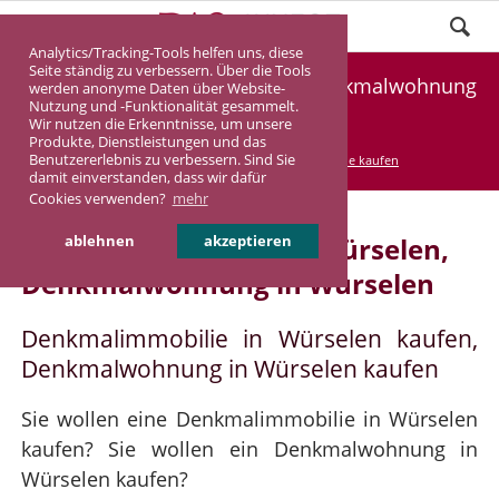
Analytics/Tracking-Tools helfen uns, diese
Seite ständig zu verbessern. Über die Tools
Denkmalimmobilie Würselen, Denkmalwohnung
werden anonyme Daten über Website-
Nutzung und -Funktionalität gesammelt.
Würselen
Wir nutzen die Erkenntnisse, um unsere
Produkte, Dienstleistungen und das
Benutzererlebnis zu verbessern. Sind Sie
DASINVEST
Service
Denkmalimmobilie kaufen
damit einverstanden, dass wir dafür
Cookies verwenden?
mehr
Denkmalimmobilie in Würselen,
ablehnen
akzeptieren
Denkmalwohnung in Würselen
Denkmalimmobilie in Würselen kaufen,
Denkmalwohnung in Würselen kaufen
Sie wollen eine Denkmalimmobilie in Würselen
kaufen? Sie wollen ein Denkmalwohnung in
Würselen kaufen?