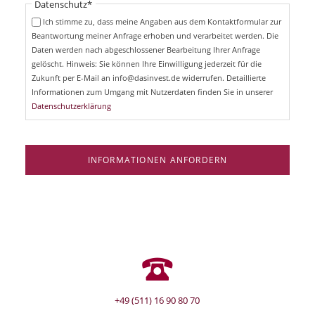
Pflichtfeld
Datenschutz
*
f
c
e
Ich stimme zu, dass meine Angaben aus dem Kontaktformular zur
h
l
Beantwortung meiner Anfrage erhoben und verarbeitet werden. Die
t
d
Daten werden nach abgeschlossener Bearbeitung Ihrer Anfrage
f
e
gelöscht. Hinweis: Sie können Ihre Einwilligung jederzeit für die
l
Zukunft per E-Mail an info@dasinvest.de widerrufen. Detaillierte
d
Informationen zum Umgang mit Nutzerdaten finden Sie in unserer
Datenschutzerklärung
INFORMATIONEN ANFORDERN
+49 (511) 16 90 80 70