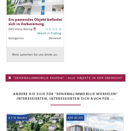
Ein passendes Objekt befindet
sich in Vorbereitung.
DAS Immo Rating
Aktuell in Prüfung
Kategorien
Denkmal
Bitte sprechen Sie uns direkt an.
"DENKMALIMMOBILIE KAUFEN" - ALLE OBJEKTE IN DER ÜBERSICHT
ANDERE DIE SICH FÜR "DENKMALIMMOBILIE WÜRSELEN"
INTERESSIERTEN, INTERESSIERTEN SICH AUCH FÜR ...
4,5 % Rendite
DA00609
KfW 40 NH
DA00616