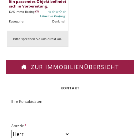
Ein passendes Objekt befindet
sich in Vorbereitung.
DAS Immo Rating
Aktuell in Prüfung
Kategorien
Denkmal
Bitte sprechen Sie uns direkt an.
ZUR IMMOBILIENÜBERSICHT
KONTAKT
Ihre Kontaktdaten
O
U
b
R
j
L
e
P
Anrede
*
k
f
t
l
P