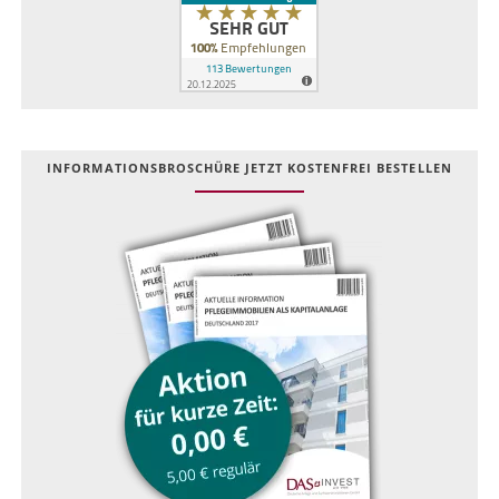
INFOR­MATIONS­BROSCHÜRE JETZT KOSTEN­FREI BESTELLEN