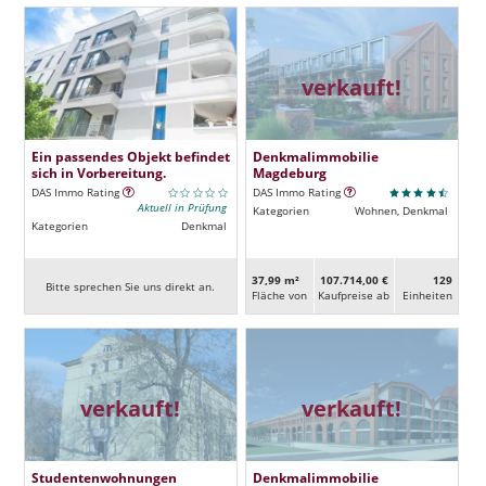
verkauft!
Ein passendes Objekt befindet
Denkmalimmobilie
sich in Vorbereitung.
Magdeburg
DAS Immo Rating
DAS Immo Rating
Aktuell in Prüfung
Kategorien
Wohnen, Denkmal
Kategorien
Denkmal
37,99 m²
107.714,00 €
129
Bitte sprechen Sie uns direkt an.
Fläche von
Kaufpreise ab
Ein­heiten
verkauft!
verkauft!
Studentenwohnungen
Denkmalimmobilie