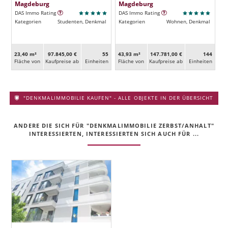
Magdeburg
Magdeburg
DAS Immo Rating
DAS Immo Rating
Kategorien
Studenten, Denkmal
Kategorien
Wohnen, Denkmal
23,40 m²
97.845,00 €
55
43,93 m²
147.781,00 €
144
Fläche von
Kaufpreise ab
Ein­heiten
Fläche von
Kaufpreise ab
Ein­heiten
"DENKMALIMMOBILIE KAUFEN" - ALLE OBJEKTE IN DER ÜBERSICHT
ANDERE DIE SICH FÜR "DENKMALIMMOBILIE ZERBST/ANHALT"
INTERESSIERTEN, INTERESSIERTEN SICH AUCH FÜR ...