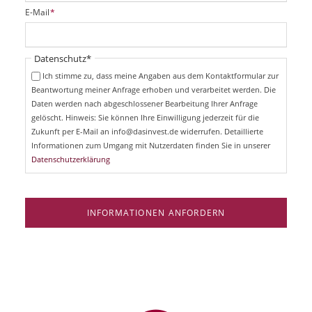
i
P
E-Mail
*
c
f
h
l
t
i
Pflichtfeld
Datenschutz
*
f
c
e
Ich stimme zu, dass meine Angaben aus dem Kontaktformular zur
h
l
Beantwortung meiner Anfrage erhoben und verarbeitet werden. Die
t
d
Daten werden nach abgeschlossener Bearbeitung Ihrer Anfrage
f
e
gelöscht. Hinweis: Sie können Ihre Einwilligung jederzeit für die
l
Zukunft per E-Mail an info@dasinvest.de widerrufen. Detaillierte
d
Informationen zum Umgang mit Nutzerdaten finden Sie in unserer
Datenschutzerklärung
INFORMATIONEN ANFORDERN