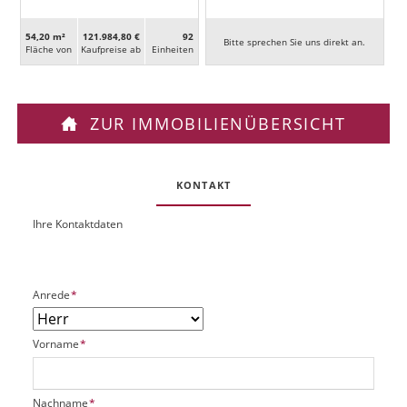
54,20 m²
121.984,80 €
92
Bitte sprechen Sie uns direkt an.
Fläche von
Kaufpreise ab
Ein­heiten
ZUR IMMOBILIENÜBERSICHT
KONTAKT
Ihre Kontaktdaten
O
U
b
R
j
L
e
P
Anrede
*
k
f
t
l
P
P
Vorname
*
i
l
f
c
a
l
h
t
i
t
P
Nachname
*
z