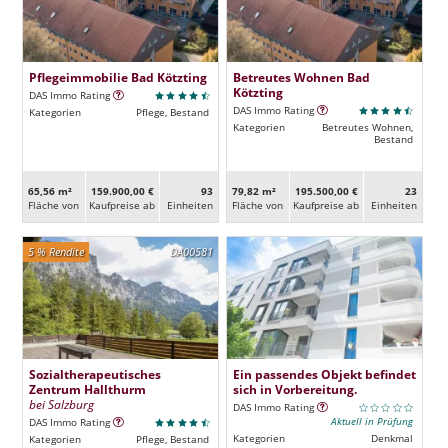
Pflegeimmobilie Bad Kötzting
Betreutes Wohnen Bad
Kötzting
DAS Immo Rating
DAS Immo Rating
Kategorien
Pflege, Bestand
Kategorien
Betreutes Wohnen,
Bestand
65,56 m²
159.900,00 €
93
79,82 m²
195.500,00 €
23
Fläche von
Kaufpreise ab
Ein­heiten
Fläche von
Kaufpreise ab
Ein­heiten
5 % Rendite
DA00581
Sozialtherapeutisches
Ein passendes Objekt befindet
Zentrum Hallthurm
sich in Vorbereitung.
bei Salzburg
DAS Immo Rating
Aktuell in Prüfung
DAS Immo Rating
Kategorien
Denkmal
Kategorien
Pflege, Bestand