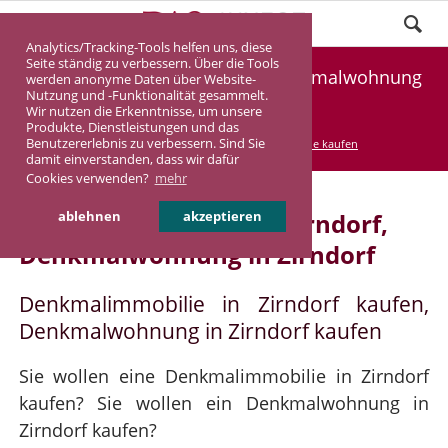
Analytics/Tracking-Tools helfen uns, diese
Seite ständig zu verbessern. Über die Tools
Denkmalimmobilie Zirndorf, Denkmalwohnung
werden anonyme Daten über Website-
Nutzung und -Funktionalität gesammelt.
Zirndorf
Wir nutzen die Erkenntnisse, um unsere
Produkte, Dienstleistungen und das
Benutzererlebnis zu verbessern. Sind Sie
DASINVEST
Service
Denkmalimmobilie kaufen
damit einverstanden, dass wir dafür
Cookies verwenden?
mehr
Denkmalimmobilie in Zirndorf,
ablehnen
akzeptieren
Denkmalwohnung in Zirndorf
Denkmalimmobilie in Zirndorf kaufen,
Denkmalwohnung in Zirndorf kaufen
Sie wollen eine Denkmalimmobilie in Zirndorf
kaufen? Sie wollen ein Denkmalwohnung in
Zirndorf kaufen?