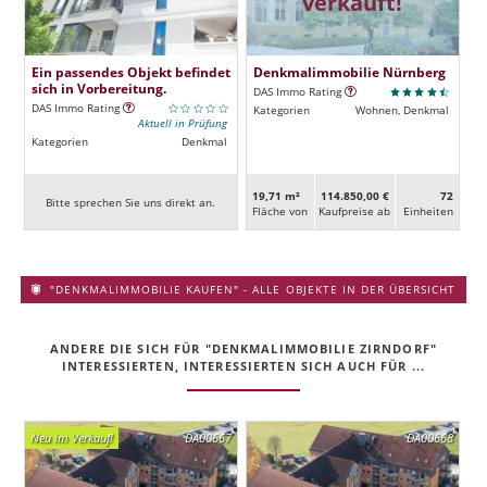
verkauft!
Ein passendes Objekt befindet
Denkmalimmobilie Nürnberg
sich in Vorbereitung.
DAS Immo Rating
DAS Immo Rating
Kategorien
Wohnen, Denkmal
Aktuell in Prüfung
Kategorien
Denkmal
19,71 m²
114.850,00 €
72
Bitte sprechen Sie uns direkt an.
Fläche von
Kaufpreise ab
Ein­heiten
"DENKMALIMMOBILIE KAUFEN" - ALLE OBJEKTE IN DER ÜBERSICHT
ANDERE DIE SICH FÜR "DENKMALIMMOBILIE ZIRNDORF"
INTERESSIERTEN, INTERESSIERTEN SICH AUCH FÜR ...
Neu im Verkauf!
DA00667
DA00668