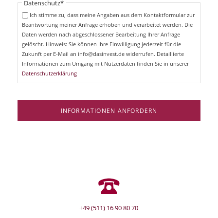
Pflichtfeld
Datenschutz
*
f
c
e
Ich stimme zu, dass meine Angaben aus dem Kontaktformular zur
h
l
Beantwortung meiner Anfrage erhoben und verarbeitet werden. Die
t
d
Daten werden nach abgeschlossener Bearbeitung Ihrer Anfrage
f
e
gelöscht. Hinweis: Sie können Ihre Einwilligung jederzeit für die
l
Zukunft per E-Mail an info@dasinvest.de widerrufen. Detaillierte
d
Informationen zum Umgang mit Nutzerdaten finden Sie in unserer
Datenschutzerklärung
INFORMATIONEN ANFORDERN
+49 (511) 16 90 80 70