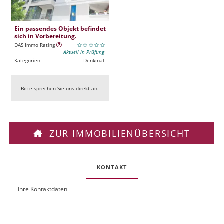
Ein passendes Objekt befindet
sich in Vorbereitung.
DAS Immo Rating
Aktuell in Prüfung
Kategorien
Denkmal
Bitte sprechen Sie uns direkt an.
ZUR IMMOBILIENÜBERSICHT
KONTAKT
Ihre Kontaktdaten
O
U
b
R
j
L
e