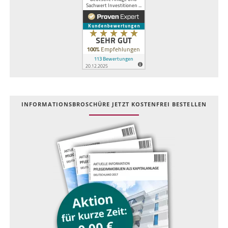
INFOR­MATIONS­BROSCHÜRE JETZT KOSTEN­FREI BESTELLEN