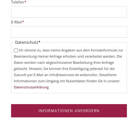
P
Telefon
*
f
l
i
P
E-Mail
*
c
f
h
l
t
i
Pflichtfeld
Datenschutz
*
f
c
e
Ich stimme zu, dass meine Angaben aus dem Kontaktformular zur
h
l
Beantwortung meiner Anfrage erhoben und verarbeitet werden. Die
t
d
Daten werden nach abgeschlossener Bearbeitung Ihrer Anfrage
f
e
gelöscht. Hinweis: Sie können Ihre Einwilligung jederzeit für die
l
Zukunft per E-Mail an info@dasinvest.de widerrufen. Detaillierte
d
Informationen zum Umgang mit Nutzerdaten finden Sie in unserer
Datenschutzerklärung
INFORMATIONEN ANFORDERN