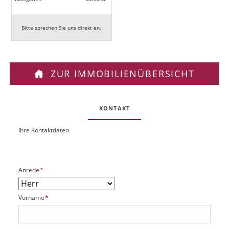
Bitte sprechen Sie uns direkt an.
ZUR IMMOBILIENÜBERSICHT
KONTAKT
Ihre Kontaktdaten
O
U
b
R
j
L
e
P
Anrede
*
k
f
t
l
P
P
Vorname
*
i
l
f
c
a
l
h
t
i
t