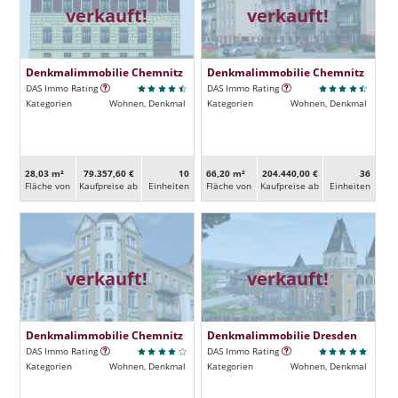
verkauft!
verkauft!
Denkmalimmobilie Chemnitz
Denkmalimmobilie Chemnitz
DAS Immo Rating
DAS Immo Rating
Kategorien
Wohnen, Denkmal
Kategorien
Wohnen, Denkmal
28,03 m²
79.357,60 €
10
66,20 m²
204.440,00 €
36
Fläche von
Kaufpreise ab
Ein­heiten
Fläche von
Kaufpreise ab
Ein­heiten
verkauft!
verkauft!
Denkmalimmobilie Chemnitz
Denkmalimmobilie Dresden
DAS Immo Rating
DAS Immo Rating
Kategorien
Wohnen, Denkmal
Kategorien
Wohnen, Denkmal