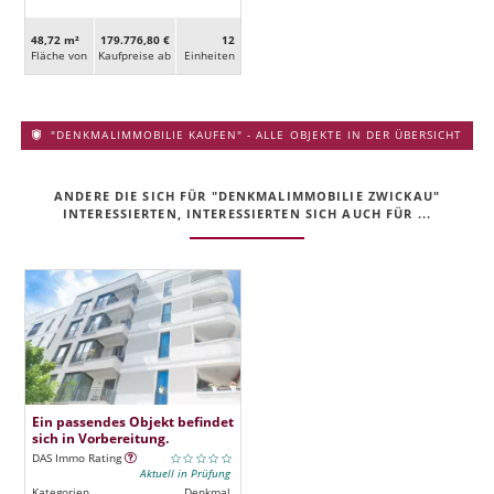
48,72 m²
179.776,80 €
12
Fläche von
Kaufpreise ab
Ein­heiten
"DENKMALIMMOBILIE KAUFEN" - ALLE OBJEKTE IN DER ÜBERSICHT
ANDERE DIE SICH FÜR "DENKMALIMMOBILIE ZWICKAU"
INTERESSIERTEN, INTERESSIERTEN SICH AUCH FÜR ...
Ein passendes Objekt befindet
sich in Vorbereitung.
DAS Immo Rating
Aktuell in Prüfung
Kategorien
Denkmal