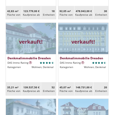
42,83 m²
123.779,00 €
18
92,05 m²
478.943,00 €
30
Fläche von
Kaufpreise ab
Ein­heiten
Fläche von
Kaufpreise ab
Ein­heiten
verkauft!
verkauft!
Denkmalimmobilie Dresden
Denkmalimmobilie Dresden
DAS Immo Rating
DAS Immo Rating
Kategorien
Wohnen, Denkmal
Kategorien
Wohnen, Denkmal
35,21 m²
139.537,50 €
52
45,07 m²
148.731,00 €
20
Fläche von
Kaufpreise ab
Ein­heiten
Fläche von
Kaufpreise ab
Ein­heiten