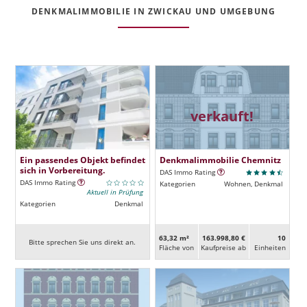
DENKMALIMMOBILIE IN ZWICKAU UND UMGEBUNG
verkauft!
Ein passendes Objekt befindet
Denkmalimmobilie Chemnitz
sich in Vorbereitung.
DAS Immo Rating
DAS Immo Rating
Kategorien
Wohnen, Denkmal
Aktuell in Prüfung
Kategorien
Denkmal
63,32 m²
163.998,80 €
10
Bitte sprechen Sie uns direkt an.
Fläche von
Kaufpreise ab
Ein­heiten