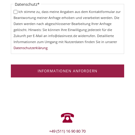
i
Pflichtfeld
Datenschutz
*
f
c
e
Ich stimme zu, dass meine Angaben aus dem Kontaktformular zur
h
l
Beantwortung meiner Anfrage erhoben und verarbeitet werden. Die
t
d
Daten werden nach abgeschlossener Bearbeitung Ihrer Anfrage
f
e
gelöscht. Hinweis: Sie können Ihre Einwilligung jederzeit für die
l
Zukunft per E-Mail an info@dasinvest.de widerrufen. Detaillierte
d
Informationen zum Umgang mit Nutzerdaten finden Sie in unserer
Datenschutzerklärung
INFORMATIONEN ANFORDERN
+49 (511) 16 90 80 70