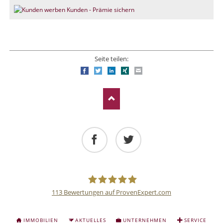
Seite teilen:
Facebook
Twitter
LinkedIn
Xing
E-mail
Facebook
Twitter
113
Bewertungen auf ProvenExpert.com
Deutsche
NAVIGATION
IMMOBILIEN
AKTUELLES
UNTERNEHMEN
SERVICE