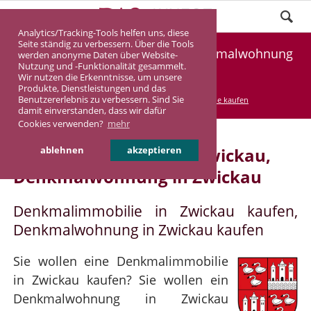
Analytics/Tracking-Tools helfen uns, diese
Seite ständig zu verbessern. Über die Tools
Denkmalimmobilie Zwickau, Denkmalwohnung
werden anonyme Daten über Website-
Nutzung und -Funktionalität gesammelt.
Zwickau
Wir nutzen die Erkenntnisse, um unsere
Produkte, Dienstleistungen und das
Benutzererlebnis zu verbessern. Sind Sie
DASINVEST
Service
Denkmalimmobilie kaufen
damit einverstanden, dass wir dafür
Cookies verwenden?
mehr
Denkmalimmobilie in Zwickau,
ablehnen
akzeptieren
Denkmalwohnung in Zwickau
Denkmalimmobilie in Zwickau kaufen,
Denkmalwohnung in Zwickau kaufen
Sie wollen eine Denkmalimmobilie
in Zwickau kaufen? Sie wollen ein
Denkmalwohnung in Zwickau