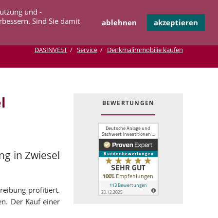
Navigation
Nutzung und -
OPERATION
INFOTHEK
KONTAKT
überspringen
rbessern. Sind Sie damit
ablehnen
akzeptieren
DASINVEST
Service
Denkmalimmobilie kaufen
l
BEWERTUNGEN
n
g in Zwiesel
eibung profitiert.
en. Der Kauf einer