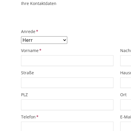
Ihre Kontaktdaten
ObjektPlatzhalter
URL
Pflichtfeld
Anrede
*
Pflichtfeld
Pflich
Vorname
*
Nach
Straße
Hau
PLZ
Ort
Pflichtfeld
Pflich
Telefon
*
E-Mai