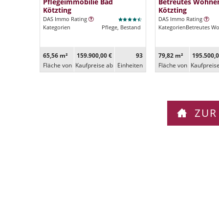
Pflegeimmobilie Bad
Betreutes Wohne
Kötzting
Kötzting
DAS Immo Rating
DAS Immo Rating
Kategorien
Pflege, Bestand
Kategorien
Betreutes W
65,56 m²
159.900,00 €
93
79,82 m²
195.500,0
Fläche von
Kaufpreise ab
Ein­heiten
Fläche von
Kaufpreis
ZUR