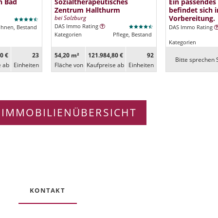
n Bad
Sozialtherapeutisches
Ein passendes
Zentrum Hallthurm
befindet sich i
bei Salzburg
Vorbereitung.
DAS Immo Rating
ohnen, Bestand
DAS Immo Rating
Kategorien
Pflege, Bestand
Kategorien
0 €
23
54,20 m²
121.984,80 €
92
Bitte sprechen S
e ab
Ein­heiten
Fläche von
Kaufpreise ab
Ein­heiten
 IMMOBILIENÜBERSICHT
KONTAKT