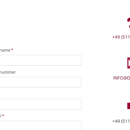
+49 (511
tfeld
name
*
snummer
INFO@D
tfeld
l
*
+49 (511