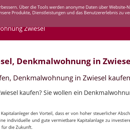
 verbessern. Über die Tools werden anonyme Daten über Website-
AKTUELLES
UNTERNEHMEN
SERVICE
KO
nsere Produkte, Dienstleistungen und das Benutzererlebnis zu ve
wohnung Zwiesel
sel, Denkmalwohnung in Zwiese
ufen, Denkmalwohnung in Zwiesel kaufe
Zwiesel kaufen? Sie wollen ein Denkmalwohnun
apitalanleger den Vorteil, dass er von hoher steuerlicher Abschr
ne individuelle und gute vermietbare Kapitalanlage zu investier
 für die Zukunft.