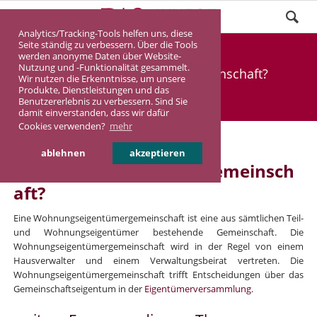
Analytics/Tracking-Tools helfen uns, diese
Seite ständig zu verbessern. Über die Tools
Was ist eine
werden anonyme Daten über Website-
Nutzung und -Funktionalität gesammelt.
Wohnungseigentümergemeinschaft?
Wir nutzen die Erkenntnisse, um unsere
Produkte, Dienstleistungen und das
Benutzererlebnis zu verbessern. Sind Sie
DASINVEST
INFOTHEK
FAQ
damit einverstanden, dass wir dafür
Cookies verwenden?
mehr
Was ist eine
ablehnen
akzeptieren
Wohnungseigentümergemeinsch
aft?
Eine Wohnungseigentümergemeinschaft ist eine aus sämtlichen Teil-
und Wohnungseigentümer bestehende Gemeinschaft. Die
Wohnungseigentümergemeinschaft wird in der Regel von einem
Hausverwalter und einem Verwaltungsbeirat vertreten. Die
Wohnungseigentümergemeinschaft trifft Entscheidungen über das
Gemeinschaftseigentum in der
Eigentümerversammlung
.