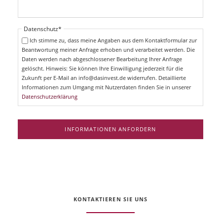
c
f
h
l
t
i
Pflichtfeld
Datenschutz
*
f
c
e
Ich stimme zu, dass meine Angaben aus dem Kontaktformular zur
h
l
Beantwortung meiner Anfrage erhoben und verarbeitet werden. Die
t
d
Daten werden nach abgeschlossener Bearbeitung Ihrer Anfrage
f
gelöscht. Hinweis: Sie können Ihre Einwilligung jederzeit für die
e
Zukunft per E-Mail an info@dasinvest.de widerrufen. Detaillierte
l
Informationen zum Umgang mit Nutzerdaten finden Sie in unserer
d
Datenschutzerklärung
INFORMATIONEN ANFORDERN
KONTAKTIEREN SIE UNS