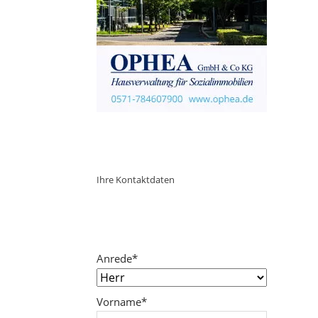
ObjektPlatzhalter
URL
Ihre Kontaktdaten
Pflichtfeld
Anrede
*
Pflichtfeld
Vorname
*