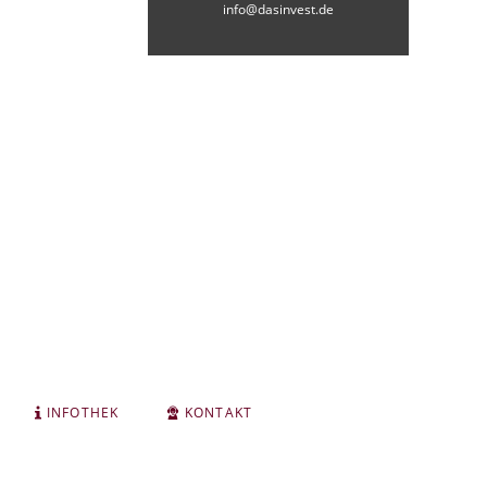
info@dasinvest.de
INFOTHEK
KONTAKT