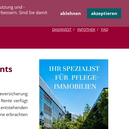
Navigation
Nutzung und -
OPERATION
INFOTHEK
KONTAKT
überspringen
rbessern. Sind Sie damit
ablehnen
akzeptieren
DASINVEST
INFOTHEK
FAQ
nts
geversicherung
 Rente verfügt
e entstehenden
ine erbrachten