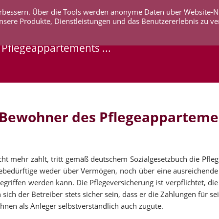
 verbessern. Über die Tools werden anonyme Daten über Website-
AKTUELLES
UNTERNEHMEN
SERVICE
KO
nsere Produkte, Dienstleistungen und das Benutzererlebnis zu ve
Pflegeappartements ...
r Bewohner des Pflegeapparteme
ht mehr zahlt, tritt gemäß deutschem Sozialgesetzbuch die Pfle
legebedürftige weder über Vermögen, noch über eine ausreichende
riffen werden kann. Die Pflegeversicherung ist verpflichtet, di
sich der Betreiber stets sicher sein, dass er die Zahlungen für se
hnen als Anleger selbstverständlich auch zugute.