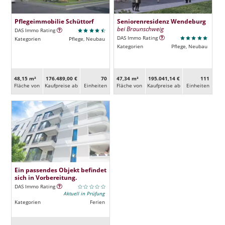
Pflegeimmobilie Schüttorf
Seniorenresidenz Wendeburg
bei Braunschweig
DAS Immo Rating
DAS Immo Rating
Kategorien
Pflege, Neubau
Kategorien
Pflege, Neubau
48,15 m²
176.489,00 €
70
47,34 m²
195.041,14 €
111
Fläche von
Kaufpreise ab
Ein­heiten
Fläche von
Kaufpreise ab
Ein­heiten
Ein passendes Objekt befindet
sich in Vorbereitung.
DAS Immo Rating
Aktuell in Prüfung
Kategorien
Ferien