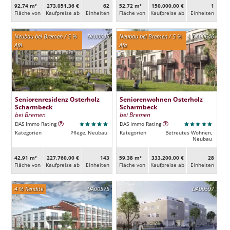
92,74 m²
273.051,36 €
62
52,72 m²
150.000,00 €
1
Fläche von
Kaufpreise ab
Ein­heiten
Fläche von
Kaufpreise ab
Ein­heiten
Neubau bei Bremen / 5 %
DA00645
Neubau bei Bremen / 5 %
DA00646
AfA
Afa
Seniorenresidenz Osterholz
Seniorenwohnen Osterholz
Scharmbeck
Scharmbeck
bei Bremen
bei Bremen
DAS Immo Rating
DAS Immo Rating
Kategorien
Pflege, Neubau
Kategorien
Betreutes Wohnen,
Neubau
42,91 m²
227.760,00 €
143
59,38 m²
333.200,00 €
28
Fläche von
Kaufpreise ab
Ein­heiten
Fläche von
Kaufpreise ab
Ein­heiten
4 % Rendite
DA00575
DA00597