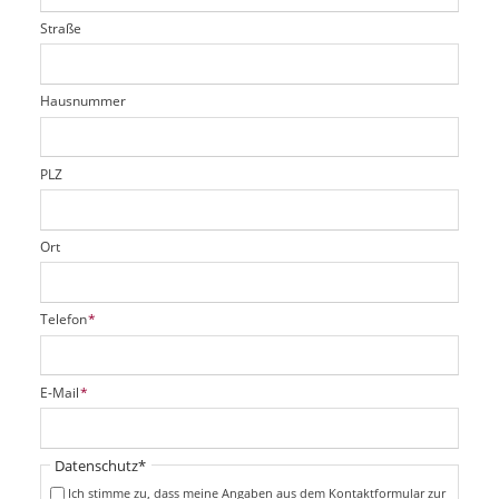
t
l
i
l
Straße
f
d
c
t
e
h
e
l
t
r
d
Hausnummer
f
e
l
d
PLZ
Ort
P
Telefon
*
f
l
i
P
E-Mail
*
c
f
h
l
t
i
Pflichtfeld
Datenschutz
*
f
c
e
Ich stimme zu, dass meine Angaben aus dem Kontaktformular zur
h