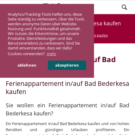
Analytics/Tracking-Tools helfen uns, diese
Seite ständig zu verbessern. Über die Tools
Ferienappartement Bad Bederkesa kaufen
werden anonyme Daten über Website-
Nutzung und -Funktionalität gesammelt.
Wir nutzen die Erkenntnisse, um unsere
DASINVEST
Service
Ferienappartement kaufen
Produkte, Dienstleistungen und das
Benutzererlebnis zu verbessern. Sind Sie
damit einverstanden, dass wir dafür
Cookies verwenden?
mehr
Ferienappartement in/auf Bad
ablehnen
akzeptieren
Bederkesa
Ferienappartement in/auf Bad Bederkesa
kaufen
Sie wollen ein Ferienappartement in/auf Bad
Bederkesa kaufen?
Ein Ferienappartement in/auf Bad Bederkesa kaufen und von hohen
Renditen und günstigen Urlauben profitieren. Ein