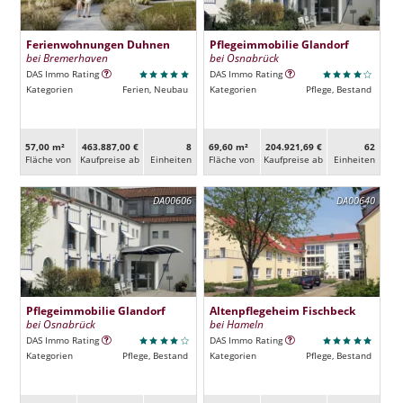
Ferienwohnungen Duhnen
Pflegeimmobilie Glandorf
bei Bremerhaven
bei Osnabrück
DAS Immo Rating
DAS Immo Rating
Kategorien
Ferien, Neubau
Kategorien
Pflege, Bestand
57,00 m²
463.887,00 €
8
69,60 m²
204.921,69 €
62
Fläche von
Kaufpreise ab
Ein­heiten
Fläche von
Kaufpreise ab
Ein­heiten
DA00606
DA00640
Pflegeimmobilie Glandorf
Altenpflegeheim Fischbeck
bei Osnabrück
bei Hameln
DAS Immo Rating
DAS Immo Rating
Kategorien
Pflege, Bestand
Kategorien
Pflege, Bestand