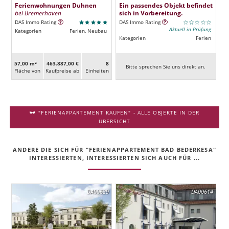
Ferienwohnungen Duhnen
Ein passendes Objekt befindet
bei Bremerhaven
sich in Vorbereitung.
DAS Immo Rating
DAS Immo Rating
Aktuell in Prüfung
Kategorien
Ferien, Neubau
Kategorien
Ferien
57,00 m²
463.887,00 €
8
Bitte sprechen Sie uns direkt an.
Fläche von
Kaufpreise ab
Ein­heiten
"FERIENAPPARTEMENT KAUFEN" - ALLE OBJEKTE IN DER
ÜBERSICHT
ANDERE DIE SICH FÜR "FERIENAPPARTEMENT BAD BEDERKESA"
INTERESSIERTEN, INTERESSIERTEN SICH AUCH FÜR ...
DA00629
DA00614