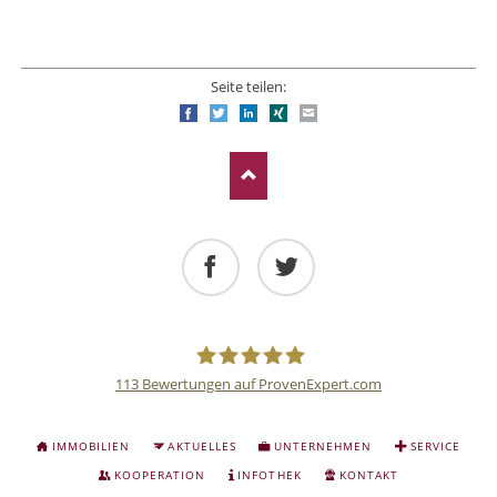
Seite teilen:
Facebook
Twitter
LinkedIn
Xing
E-mail
Facebook
Twitter
113
Bewertungen auf ProvenExpert.com
Deutsche
NAVIGATION
IMMOBILIEN
AKTUELLES
UNTERNEHMEN
SERVICE
ÜBERSPRINGEN
Anlage
KOOPERATION
INFOTHEK
KONTAKT