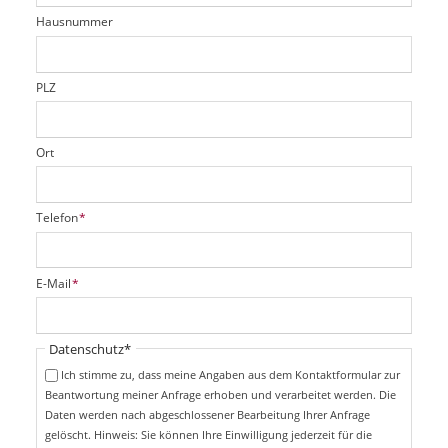
t
r
d
Hausnummer
f
e
l
d
PLZ
Ort
P
Telefon
*
f
l
i
P
E-Mail
*
c
f
h
l
t
i
Pflichtfeld
Datenschutz
*
f
c
e
Ich stimme zu, dass meine Angaben aus dem Kontaktformular zur
h
l
Beantwortung meiner Anfrage erhoben und verarbeitet werden. Die
t
d
Daten werden nach abgeschlossener Bearbeitung Ihrer Anfrage
f
e
gelöscht. Hinweis: Sie können Ihre Einwilligung jederzeit für die