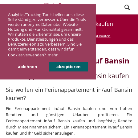
Analytics/Tracking-Tools helfen uns, diese
Seite ständig zu verbessern. Über die Tools
Ferienappartement Bansin kaufen
werden anonyme Daten über Website-
Nutzung und -Funktionalität gesammelt.
Wir nutzen die Erkenntnisse, um unsere
DASINVEST
Service
Ferienappartement kaufen
Produkte, Dienstleistungen und das
Benutzererlebnis zu verbessern. Sind Sie
damit einverstanden, dass wir dafür
Cookies verwenden?
mehr
Ferienappartement in/auf Bansin
ablehnen
akzeptieren
Ferienappartement in/auf Bansin kaufen
Sie wollen ein Ferienappartement in/auf Bansin
kaufen?
Ein Ferienappartement in/auf Bansin kaufen und von hohen
Renditen und günstigen Urlauben profitieren. Ein
Ferienappartement in/auf Bansin kaufen und langfristig Rendite
durch Mieteinnahmen sichern. Ein Ferienappartement in/auf Bansin
kaufen und Ihr Geld sicher anzulegen.