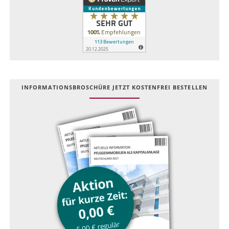
INFOR­MATIONS­BROSCHÜRE JETZT KOSTEN­FREI BESTELLEN