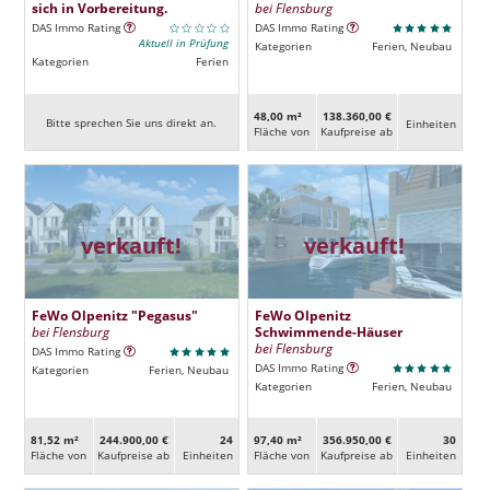
sich in Vorbereitung.
bei Flensburg
DAS Immo Rating
DAS Immo Rating
Aktuell in Prüfung
Kategorien
Ferien, Neubau
Kategorien
Ferien
48,00 m²
138.360,00 €
Bitte sprechen Sie uns direkt an.
Ein­heiten
Fläche von
Kaufpreise ab
verkauft!
verkauft!
FeWo Olpenitz "Pegasus"
FeWo Olpenitz
bei Flensburg
Schwimmende-Häuser
bei Flensburg
DAS Immo Rating
DAS Immo Rating
Kategorien
Ferien, Neubau
Kategorien
Ferien, Neubau
81,52 m²
244.900,00 €
24
97,40 m²
356.950,00 €
30
Fläche von
Kaufpreise ab
Ein­heiten
Fläche von
Kaufpreise ab
Ein­heiten