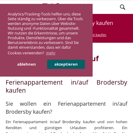
Analytics/Tracking-Tools helfen uns, diese
Seite ständig zu verbessern. Über die Tools
Ferienappartement Brodersby kaufen
werden anonyme Daten über Website-
Nutzung und -Funktionalität gesammelt.
Wir nutzen die Erkenntnisse, um unsere
DASINVEST
Service
Ferienappartement kaufen
Produkte, Dienstleistungen und das
Benutzererlebnis zu verbessern. Sind Sie
damit einverstanden, dass wir dafür
Cookies verwenden?
mehr
Ferienappartement in/auf
ablehnen
akzeptieren
Brodersby
Ferienappartement in/auf Brodersby
kaufen
Sie wollen ein Ferienappartement in/auf
Brodersby kaufen?
Ein Ferienappartement in/auf Brodersby kaufen und von hohen
Renditen und günstigen Urlauben profitieren. Ein