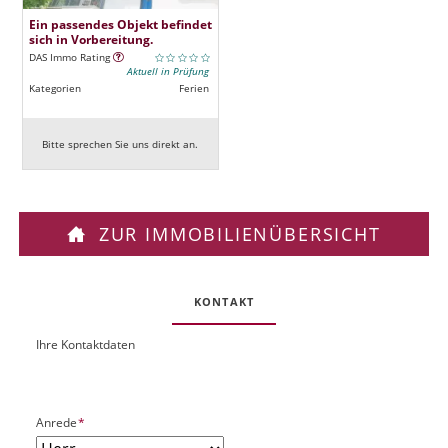
Ein passendes Objekt befindet
sich in Vorbereitung.
DAS Immo Rating
Aktuell in Prüfung
Kategorien
Ferien
Bitte sprechen Sie uns direkt an.
ZUR IMMOBILIENÜBERSICHT
KONTAKT
Ihre Kontaktdaten
O
U
b
R
j
L
e
P
Anrede
*
k
f
t