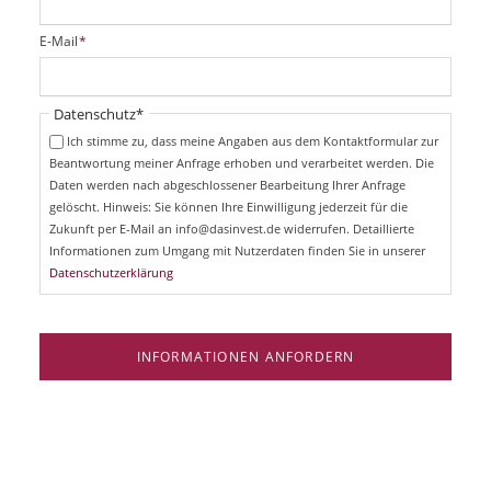
l
i
P
E-Mail
*
c
f
h
l
t
i
Pflichtfeld
Datenschutz
*
f
c
e
Ich stimme zu, dass meine Angaben aus dem Kontaktformular zur
h
l
Beantwortung meiner Anfrage erhoben und verarbeitet werden. Die
t
d
Daten werden nach abgeschlossener Bearbeitung Ihrer Anfrage
f
e
gelöscht. Hinweis: Sie können Ihre Einwilligung jederzeit für die
l
Zukunft per E-Mail an info@dasinvest.de widerrufen. Detaillierte
d
Informationen zum Umgang mit Nutzerdaten finden Sie in unserer
Datenschutzerklärung
INFORMATIONEN ANFORDERN