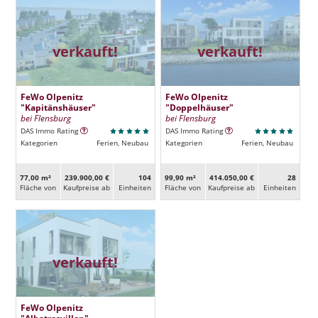
verkauft!
verkauft!
FeWo Olpenitz
FeWo Olpenitz
"Kapitänshäuser"
"Doppelhäuser"
bei Flensburg
bei Flensburg
DAS Immo Rating
DAS Immo Rating
Kategorien
Ferien, Neubau
Kategorien
Ferien, Neubau
77,00 m²
239.900,00 €
104
99,90 m²
414.050,00 €
28
Fläche von
Kaufpreise ab
Ein­heiten
Fläche von
Kaufpreise ab
Ein­heiten
verkauft!
FeWo Olpenitz
"Albatrosvillen"