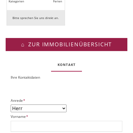
Kategorien
Ferien
Bitte sprechen Sie uns direkt an.
ZUR IMMOBILIENÜBERSICHT
KONTAKT
Ihre Kontaktdaten
O
U
b
R
j
L
e
P
Anrede
*
k
f
t
l
P
P
Vorname
*
i
l
f
c
a
l
h
t