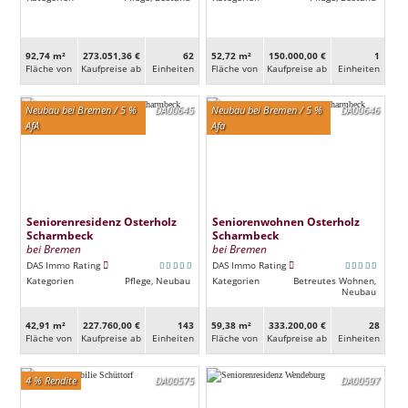
92,74 m²
273.051,36 €
62
52,72 m²
150.000,00 €
1
Fläche von
Kaufpreise ab
Ein­heiten
Fläche von
Kaufpreise ab
Ein­heiten
Neubau bei Bremen / 5 %
DA00645
Neubau bei Bremen / 5 %
DA00646
AfA
Afa
Seniorenresidenz Osterholz
Seniorenwohnen Osterholz
Scharmbeck
Scharmbeck
bei Bremen
bei Bremen
DAS Immo Rating
DAS Immo Rating
Kategorien
Pflege, Neubau
Kategorien
Betreutes Wohnen,
Neubau
42,91 m²
227.760,00 €
143
59,38 m²
333.200,00 €
28
Fläche von
Kaufpreise ab
Ein­heiten
Fläche von
Kaufpreise ab
Ein­heiten
4 % Rendite
DA00575
DA00597