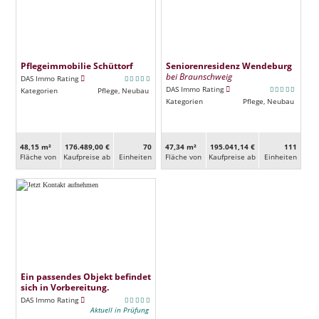
Pflegeimmobilie Schüttorf
Seniorenresidenz Wendeburg
bei Braunschweig
DAS Immo Rating
DAS Immo Rating
Kategorien
Pflege, Neubau
Kategorien
Pflege, Neubau
48,15 m²
176.489,00 €
70
47,34 m²
195.041,14 €
111
Fläche von
Kaufpreise ab
Ein­heiten
Fläche von
Kaufpreise ab
Ein­heiten
Ein passendes Objekt befindet
sich in Vorbereitung.
DAS Immo Rating
Aktuell in Prüfung