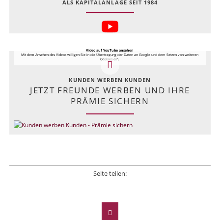
ALS KAPITALANLAGE SEIT 1984
Video auf YouTube ansehen
Mit dem Ansehen des Videos willigen Sie in die Übertragung der Daten an Google und dem Setzen von weiteren
Cookies ein.
KUNDEN WERBEN KUNDEN
JETZT FREUNDE WERBEN UND IHRE
PRÄMIE SICHERN
Seite teilen:
Facebook
Twitter
LinkedIn
Xing
E-mail