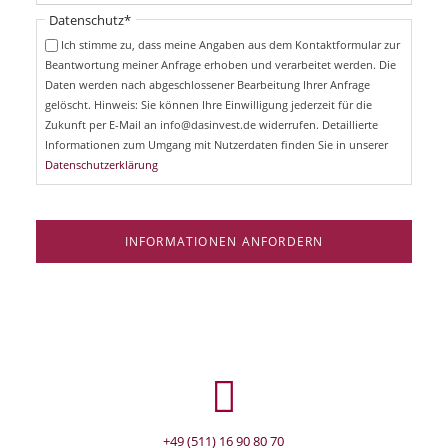
t
i
Pflichtfeld
Datenschutz
*
f
c
e
Ich stimme zu, dass meine Angaben aus dem Kontaktformular zur
h
l
Beantwortung meiner Anfrage erhoben und verarbeitet werden. Die
t
d
Daten werden nach abgeschlossener Bearbeitung Ihrer Anfrage
f
e
gelöscht. Hinweis: Sie können Ihre Einwilligung jederzeit für die
l
Zukunft per E-Mail an info@dasinvest.de widerrufen. Detaillierte
d
Informationen zum Umgang mit Nutzerdaten finden Sie in unserer
Datenschutzerklärung
INFORMATIONEN ANFORDERN
+49 (511) 16 90 80 70