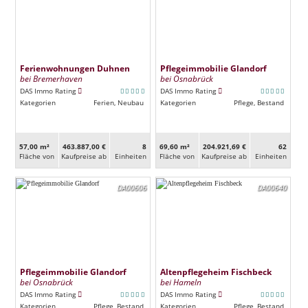
Ferienwohnungen Duhnen
Pflegeimmobilie Glandorf
bei Bremerhaven
bei Osnabrück
DAS Immo Rating
DAS Immo Rating
Kategorien
Ferien, Neubau
Kategorien
Pflege, Bestand
57,00 m²
463.887,00 €
8
69,60 m²
204.921,69 €
62
Fläche von
Kaufpreise ab
Ein­heiten
Fläche von
Kaufpreise ab
Ein­heiten
DA00606
DA00640
Pflegeimmobilie Glandorf
Altenpflegeheim Fischbeck
bei Osnabrück
bei Hameln
DAS Immo Rating
DAS Immo Rating
Kategorien
Pflege, Bestand
Kategorien
Pflege, Bestand