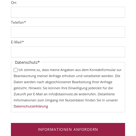
Ort
P
Telefon
*
f
l
i
P
E-Mail
*
c
f
h
l
t
i
Pflichtfeld
Datenschutz
*
f
c
e
Ich stimme zu, dass meine Angaben aus dem Kontaktformular zur
h
l
Beantwortung meiner Anfrage erhoben und verarbeitet werden. Die
t
d
Daten werden nach abgeschlossener Bearbeitung Ihrer Anfrage
f
e
gelöscht. Hinweis: Sie können Ihre Einwilligung jederzeit für die
l
Zukunft per E-Mail an info@dasinvest.de widerrufen. Detaillierte
d
Informationen zum Umgang mit Nutzerdaten finden Sie in unserer
Datenschutzerklärung
INFORMATIONEN ANFORDERN