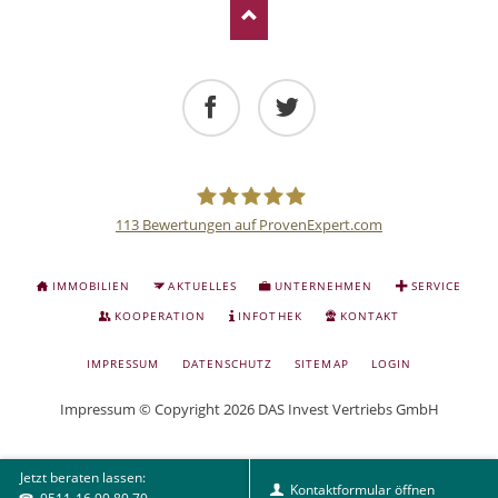
Facebook
Twitter
113
Bewertungen auf ProvenExpert.com
Deutsche
NAVIGATION
IMMOBILIEN
AKTUELLES
UNTERNEHMEN
SERVICE
ÜBERSPRINGEN
Anlage
KOOPERATION
INFOTHEK
KONTAKT
NAVIGATION
IMPRESSUM
DATENSCHUTZ
SITEMAP
LOGIN
und
ÜBERSPRINGEN
Impressum
© Copyright 2026 DAS Invest Vertriebs GmbH
Sachwert
Jetzt beraten lassen:
Investitionen
Kontaktformular öffnen