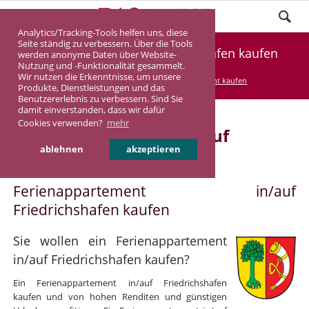
Analytics/Tracking-Tools helfen uns, diese
Seite ständig zu verbessern. Über die Tools
Ferienappartement Friedrichshafen kaufen
werden anonyme Daten über Website-
Nutzung und -Funktionalität gesammelt.
Wir nutzen die Erkenntnisse, um unsere
DASINVEST
Service
Ferienappartement kaufen
Produkte, Dienstleistungen und das
Benutzererlebnis zu verbessern. Sind Sie
damit einverstanden, dass wir dafür
Cookies verwenden?
mehr
Ferienappartement in/auf
ablehnen
akzeptieren
Friedrichshafen
Ferienappartement in/auf
Friedrichshafen kaufen
Sie wollen ein Ferienappartement
in/auf Friedrichshafen kaufen?
Ein Ferienappartement in/auf Friedrichshafen
kaufen und von hohen Renditen und günstigen