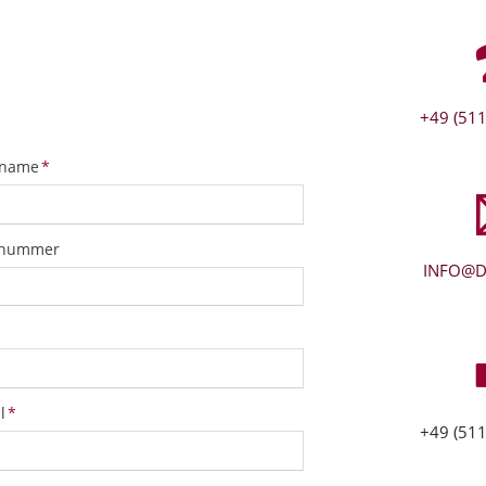
+49 (511
tfeld
name
*
snummer
INFO@D
tfeld
l
*
+49 (511