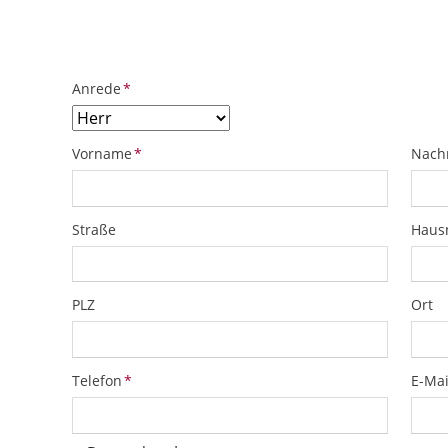
ObjektPlatzhalter
URL
Pflichtfeld
Anrede
*
Pflichtfeld
Pflich
Vorname
*
Nach
Straße
Hau
PLZ
Ort
Pflichtfeld
Pflich
Telefon
*
E-Mai