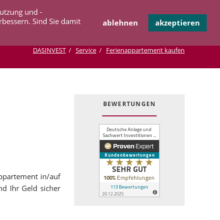
Navigation
Nutzung und -
OPERATION
INFOTHEK
KONTAKT
überspringen
rbessern. Sind Sie damit
ablehnen
akzeptieren
DASINVEST
Service
Ferienappartement kaufen
BEWERTUNGEN
appartement in/auf
nd Ihr Geld sicher