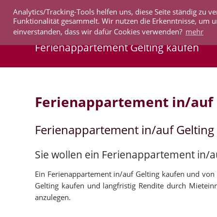
Analytics/Tracking-Tools helfen uns, diese Seite ständig zu
IMMOBILIEN
Funktionalität gesammelt. Wir nutzen die Erkenntnisse, um u
einverstanden, dass wir dafür Cookies verwenden?
mehr
Ferienappartement Gelting kaufen
Ferienappartement in/auf 
Ferienappartement in/auf Gelting
Sie wollen ein Ferienappartement in/a
Ein Ferienappartement in/auf Gelting kaufen und von 
Gelting kaufen und langfristig Rendite durch Mietein
anzulegen.