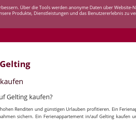
 verbessern. Über die Tools werden anonyme Daten über Website-
AKTUELLES
UNTERNEHMEN
SERVICE
KO
nsere Produkte, Dienstleistungen und das Benutzererlebnis zu ve
Gelting
 kaufen
uf Gelting kaufen?
hohen Renditen und günstigen Urlauben profitieren. Ein Ferien
nahmen sichern. Ein Ferienappartement in/auf Gelting kaufen u