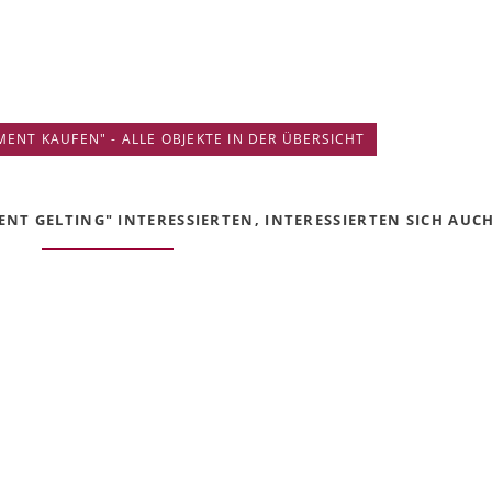
ENT KAUFEN" - ALLE OBJEKTE IN DER ÜBERSICHT
NT GELTING" INTERESSIERTEN, INTERESSIERTEN SICH AUCH 