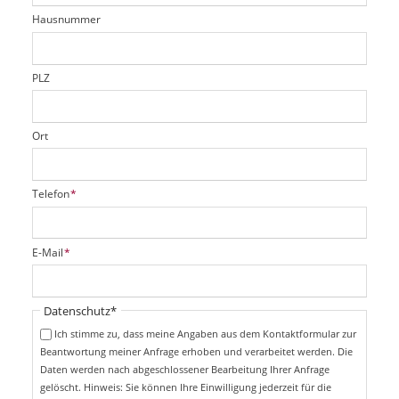
t
r
d
Hausnummer
f
e
l
d
PLZ
Ort
P
Telefon
*
f
l
i
P
E-Mail
*
c
f
h
l
t
i
Pflichtfeld
Datenschutz
*
f
c
e
Ich stimme zu, dass meine Angaben aus dem Kontaktformular zur
h
l
Beantwortung meiner Anfrage erhoben und verarbeitet werden. Die
t
d
Daten werden nach abgeschlossener Bearbeitung Ihrer Anfrage
f
e
gelöscht. Hinweis: Sie können Ihre Einwilligung jederzeit für die