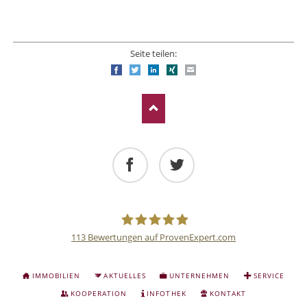
Seite teilen:
Facebook
Twitter
LinkedIn
Xing
E-mail
Facebook
Twitter
113
Bewertungen auf ProvenExpert.com
Deutsche
NAVIGATION
IMMOBILIEN
AKTUELLES
UNTERNEHMEN
SERVICE
ÜBERSPRINGEN
Anlage
KOOPERATION
INFOTHEK
KONTAKT