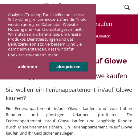
Analytics/Tracking-Tools helfen uns, diese
Seite ständig zu verbessern. Über die Tools
Ferienappartement Glowe kaufen
werden anonyme Daten über Website-
Nutzung und -Funktionalität gesammelt.
Wir nutzen die Erkenntnisse, um unsere
DASINVEST
Service
Ferienappartement kaufen
Produkte, Dienstleistungen und das
Benutzererlebnis zu verbessern. Sind Sie
damit einverstanden, dass wir dafür
Cookies verwenden?
mehr
Ferienappartement in/auf Glowe
ablehnen
akzeptieren
Ferienappartement in/auf Glowe kaufen
Sie wollen ein Ferienappartement in/auf Glowe
kaufen?
Ein Ferienappartement in/auf Glowe kaufen und von hohen
Renditen und günstigen Urlauben profitieren. Ein
Ferienappartement in/auf Glowe kaufen und langfristig Rendite
durch Mieteinnahmen sichern. Ein Ferienappartement in/auf Glowe
kaufen und Ihr Geld sicher anzulegen.