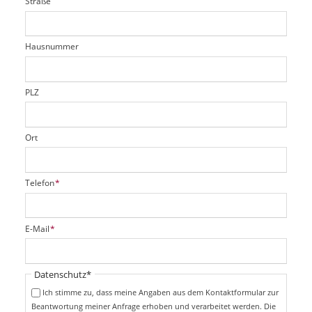
Straße
f
d
c
t
e
h
e
l
t
r
d
Hausnummer
f
e
l
d
PLZ
Ort
P
Telefon
*
f
l
i
P
E-Mail
*
c
f
h
l
t
i
Pflichtfeld
Datenschutz
*
f
c
e
Ich stimme zu, dass meine Angaben aus dem Kontaktformular zur
h
l
Beantwortung meiner Anfrage erhoben und verarbeitet werden. Die
t