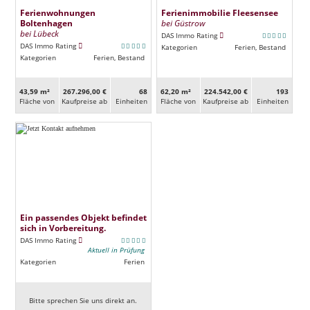
Ferienwohnungen
Ferienimmobilie Fleesensee
Boltenhagen
bei Güstrow
bei Lübeck
DAS Immo Rating
DAS Immo Rating
Kategorien
Ferien, Bestand
Kategorien
Ferien, Bestand
43,59 m²
267.296,00 €
68
62,20 m²
224.542,00 €
193
Fläche von
Kaufpreise ab
Ein­heiten
Fläche von
Kaufpreise ab
Ein­heiten
Ein passendes Objekt befindet
sich in Vorbereitung.
DAS Immo Rating
Aktuell in Prüfung
Kategorien
Ferien
Bitte sprechen Sie uns direkt an.