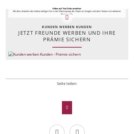
Video auf YouTube ansehen
Mit dem Ansehen des Videos willigen Sie in die Übertragung der Daten an Google und dem Setzen von weiteren
Cookies ein.
KUNDEN WERBEN KUNDEN
JETZT FREUNDE WERBEN UND IHRE
PRÄMIE SICHERN
Seite teilen:
Facebook
Twitter
LinkedIn
Xing
E-mail