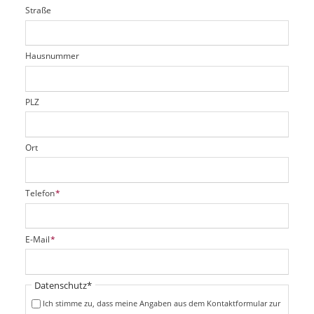
i
l
Straße
f
d
c
t
e
h
e
l
t
r
d
Hausnummer
f
e
l
d
PLZ
Ort
P
Telefon
*
f
l
i
P
E-Mail
*
c
f
h
l
t
i
Pflichtfeld
Datenschutz
*
f
c
e
Ich stimme zu, dass meine Angaben aus dem Kontaktformular zur
h
l