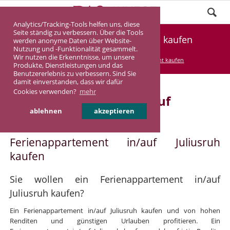
Analytics/Tracking-Tools helfen uns, diese
Seite ständig zu verbessern. Über die Tools
Ferienappartement Juliusruh kaufen
werden anonyme Daten über Website-
Nutzung und -Funktionalität gesammelt.
Wir nutzen die Erkenntnisse, um unsere
DASINVEST
Service
Ferienappartement kaufen
Produkte, Dienstleistungen und das
Benutzererlebnis zu verbessern. Sind Sie
damit einverstanden, dass wir dafür
Cookies verwenden?
mehr
Ferienappartement in/auf
ablehnen
akzeptieren
Juliusruh
Ferienappartement in/auf Juliusruh
kaufen
Sie wollen ein Ferienappartement in/auf
Juliusruh kaufen?
Ein Ferienappartement in/auf Juliusruh kaufen und von hohen
Renditen und günstigen Urlauben profitieren. Ein