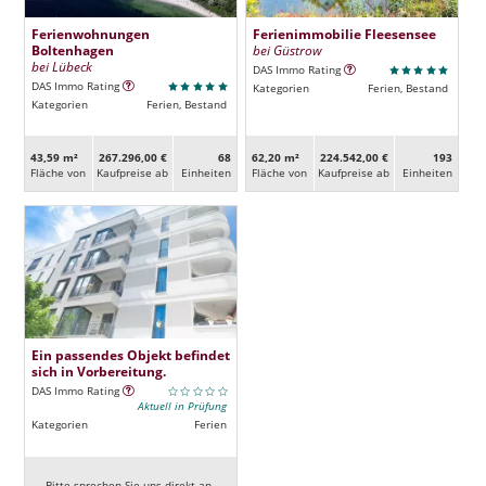
Ferienwohnungen
Ferienimmobilie Fleesensee
Boltenhagen
bei Güstrow
bei Lübeck
DAS Immo Rating
DAS Immo Rating
Kategorien
Ferien, Bestand
Kategorien
Ferien, Bestand
43,59 m²
267.296,00 €
68
62,20 m²
224.542,00 €
193
Fläche von
Kaufpreise ab
Ein­heiten
Fläche von
Kaufpreise ab
Ein­heiten
Ein passendes Objekt befindet
sich in Vorbereitung.
DAS Immo Rating
Aktuell in Prüfung
Kategorien
Ferien
Bitte sprechen Sie uns direkt an.