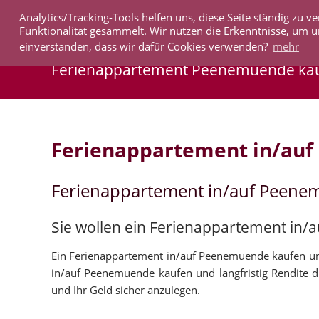
Analytics/Tracking-Tools helfen uns, diese Seite ständig zu
IMMOBILIEN
Funktionalität gesammelt. Wir nutzen die Erkenntnisse, um u
einverstanden, dass wir dafür Cookies verwenden?
mehr
Ferienappartement Peenemuende ka
Ferienappartement in/au
Ferienappartement in/auf Peene
Sie wollen ein Ferienappartement in
Ein Ferienappartement in/auf Peenemuende kaufen un
in/auf Peenemuende kaufen und langfristig Rendite 
und Ihr Geld sicher anzulegen.