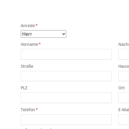
ObjektPlatzhalter
URL
Pflichtfeld
Anrede
*
Pflichtfeld
Pflich
Vorname
*
Nach
Straße
Hau
PLZ
Ort
Pflichtfeld
Pflich
Telefon
*
E-Mai