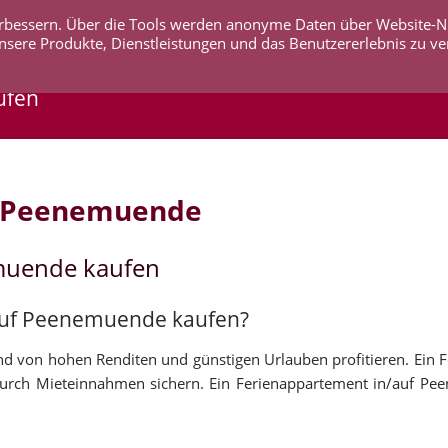
 verbessern. Über die Tools werden anonyme Daten über Website-
AKTUELLES
UNTERNEHMEN
SERVICE
KO
nsere Produkte, Dienstleistungen und das Benutzererlebnis zu ve
ufen
f Peenemuende
muende kaufen
/auf Peenemuende kaufen?
d von hohen Renditen und günstigen Urlauben profitieren. Ein 
durch Mieteinnahmen sichern. Ein Ferienappartement in/auf P