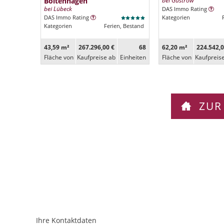
Boltenhagen
bei Güstrow
bei Lübeck
DAS Immo Rating
DAS Immo Rating
Kategorien
Kategorien
Ferien, Bestand
43,59 m²
267.296,00 €
68
62,20 m²
224.542,0
Fläche von
Kaufpreise ab
Ein­heiten
Fläche von
Kaufpreis
ZUR
Ihre Kontaktdaten