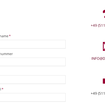
+49 (511
tfeld
name
*
snummer
INFO@D
tfeld
l
*
+49 (511