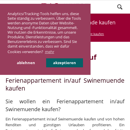
Analytics/Tracking-Tools helfen uns, diese
Seite ständig zu verbessern. Über die Tools
Ferienappartement Swinemuende kaufen
werden anonyme Daten über Website-
Nutzung und -Funktionalität gesammelt.
Wir nutzen die Erkenntnisse, um unsere
DASINVEST
Service
Ferienappartement kaufen
Produkte, Dienstleistungen und das
Benutzererlebnis zu verbessern. Sind Sie
damit einverstanden, dass wir dafür
Cookies verwenden?
mehr
Ferienappartement in/auf
ablehnen
akzeptieren
Swinemuende
Ferienappartement in/auf Swinemuende
kaufen
Sie wollen ein Ferienappartement in/auf
Swinemuende kaufen?
Ein Ferienappartement in/auf Swinemuende kaufen und von hohen
Renditen und günstigen Urlauben profitieren. Ein