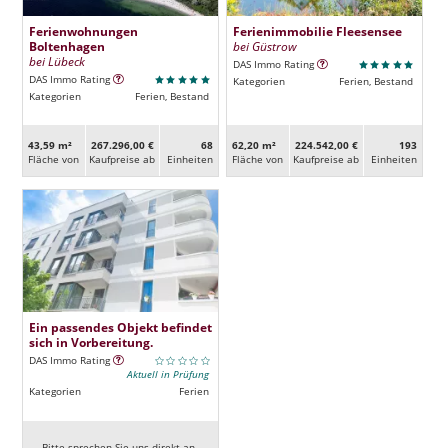
Ferienwohnungen
Ferienimmobilie Fleesensee
Boltenhagen
bei Güstrow
bei Lübeck
DAS Immo Rating
DAS Immo Rating
Kategorien
Ferien, Bestand
Kategorien
Ferien, Bestand
43,59 m²
267.296,00 €
68
62,20 m²
224.542,00 €
193
Fläche von
Kaufpreise ab
Ein­heiten
Fläche von
Kaufpreise ab
Ein­heiten
Ein passendes Objekt befindet
sich in Vorbereitung.
DAS Immo Rating
Aktuell in Prüfung
Kategorien
Ferien
Bitte sprechen Sie uns direkt an.