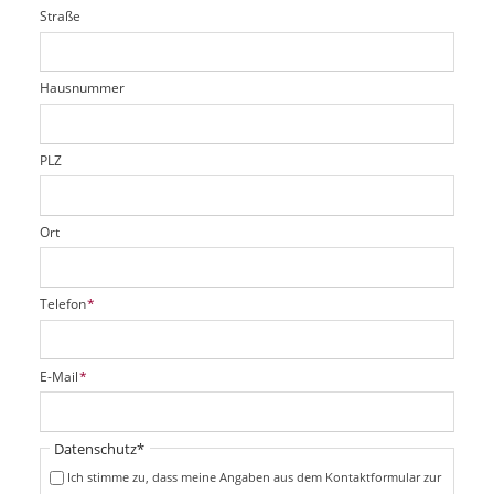
i
l
Straße
f
d
c
t
e
h
e
l
t
r
d
Hausnummer
f
e
l
d
PLZ
Ort
P
Telefon
*
f
l
i
P
E-Mail
*
c
f
h
l
t
i
Pflichtfeld
Datenschutz
*
f
c
e
Ich stimme zu, dass meine Angaben aus dem Kontaktformular zur
h
l