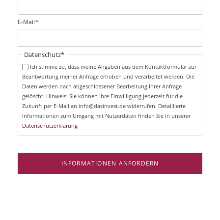
l
i
P
E-Mail
*
c
f
h
l
t
i
Pflichtfeld
Datenschutz
*
f
c
e
Ich stimme zu, dass meine Angaben aus dem Kontaktformular zur
h
l
Beantwortung meiner Anfrage erhoben und verarbeitet werden. Die
t
d
Daten werden nach abgeschlossener Bearbeitung Ihrer Anfrage
f
e
gelöscht. Hinweis: Sie können Ihre Einwilligung jederzeit für die
l
Zukunft per E-Mail an info@dasinvest.de widerrufen. Detaillierte
d
Informationen zum Umgang mit Nutzerdaten finden Sie in unserer
Datenschutzerklärung
INFORMATIONEN ANFORDERN