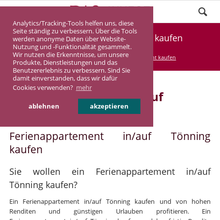
Analytics/Tracking-Tools helfen uns, diese
Seite ständig zu verbessern. Über die Tools
Ferienappartement Tönning kaufen
werden anonyme Daten über Website-
Nutzung und -Funktionalität gesammelt.
Wir nutzen die Erkenntnisse, um unsere
DASINVEST
Service
Ferienappartement kaufen
Produkte, Dienstleistungen und das
Benutzererlebnis zu verbessern. Sind Sie
damit einverstanden, dass wir dafür
Cookies verwenden?
mehr
Ferienappartement in/auf
ablehnen
akzeptieren
Tönning
Ferienappartement in/auf Tönning
kaufen
Sie wollen ein Ferienappartement in/auf
Tönning kaufen?
Ein Ferienappartement in/auf Tönning kaufen und von hohen
Renditen und günstigen Urlauben profitieren. Ein