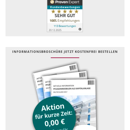
INFOR­MATIONS­BROSCHÜRE JETZT KOSTEN­FREI BESTELLEN