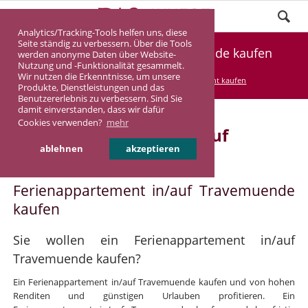
Analytics/Tracking-Tools helfen uns, diese
Seite ständig zu verbessern. Über die Tools
Ferienappartement Travemuende kaufen
werden anonyme Daten über Website-
Nutzung und -Funktionalität gesammelt.
Wir nutzen die Erkenntnisse, um unsere
DASINVEST
Service
Ferienappartement kaufen
Produkte, Dienstleistungen und das
Benutzererlebnis zu verbessern. Sind Sie
damit einverstanden, dass wir dafür
Cookies verwenden?
mehr
Ferienappartement in/auf
ablehnen
akzeptieren
Travemuende
Ferienappartement in/auf Travemuende
kaufen
Sie wollen ein Ferienappartement in/auf
Travemuende kaufen?
Ein Ferienappartement in/auf Travemuende kaufen und von hohen
Renditen und günstigen Urlauben profitieren. Ein