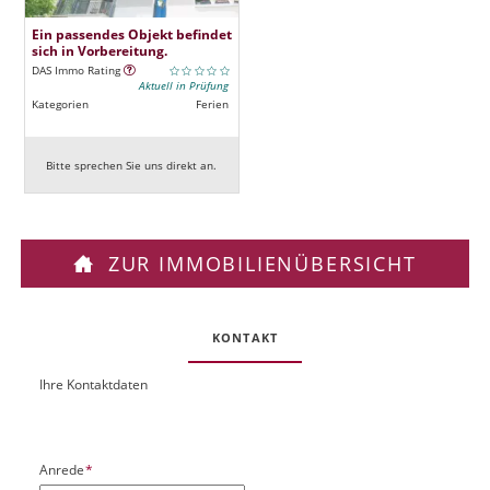
Ein passendes Objekt befindet
sich in Vorbereitung.
DAS Immo Rating
Aktuell in Prüfung
Kategorien
Ferien
Bitte sprechen Sie uns direkt an.
ZUR IMMOBILIENÜBERSICHT
KONTAKT
Ihre Kontaktdaten
O
U
b
R
j
L
e
P
Anrede
*
k
f