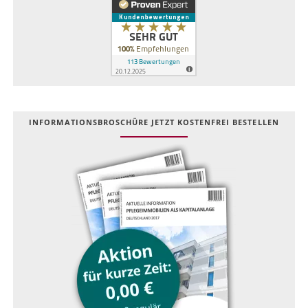
INFOR­MATIONS­BROSCHÜRE JETZT KOSTEN­FREI BESTELLEN