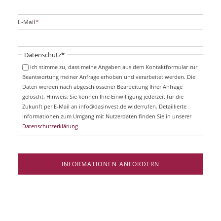
l
i
P
E-Mail
*
c
f
h
l
t
i
Pflichtfeld
Datenschutz
*
f
c
e
Ich stimme zu, dass meine Angaben aus dem Kontaktformular zur
h
l
Beantwortung meiner Anfrage erhoben und verarbeitet werden. Die
t
d
Daten werden nach abgeschlossener Bearbeitung Ihrer Anfrage
f
e
gelöscht. Hinweis: Sie können Ihre Einwilligung jederzeit für die
l
Zukunft per E-Mail an info@dasinvest.de widerrufen. Detaillierte
d
Informationen zum Umgang mit Nutzerdaten finden Sie in unserer
Datenschutzerklärung
INFORMATIONEN ANFORDERN