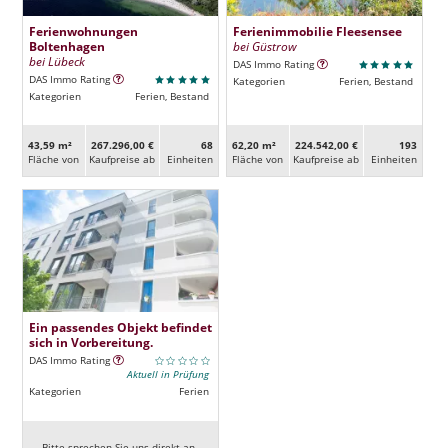
Ferienwohnungen
Ferienimmobilie Fleesensee
Boltenhagen
bei Güstrow
bei Lübeck
DAS Immo Rating
DAS Immo Rating
Kategorien
Ferien, Bestand
Kategorien
Ferien, Bestand
43,59 m²
267.296,00 €
68
62,20 m²
224.542,00 €
193
Fläche von
Kaufpreise ab
Ein­heiten
Fläche von
Kaufpreise ab
Ein­heiten
Ein passendes Objekt befindet
sich in Vorbereitung.
DAS Immo Rating
Aktuell in Prüfung
Kategorien
Ferien
Bitte sprechen Sie uns direkt an.