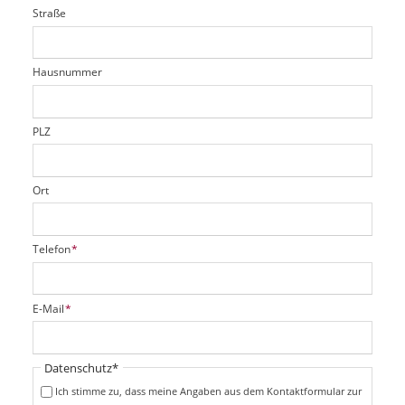
i
l
Straße
f
d
c
t
e
h
e
l
t
r
d
Hausnummer
f
e
l
d
PLZ
Ort
P
Telefon
*
f
l
i
P
E-Mail
*
c
f
h
l
t
i
Pflichtfeld
Datenschutz
*
f
c
e
Ich stimme zu, dass meine Angaben aus dem Kontaktformular zur
h
l