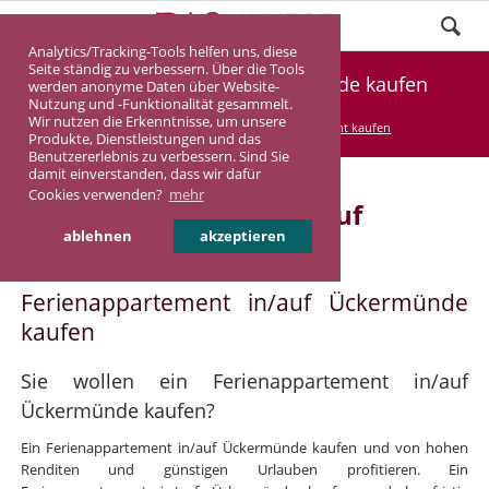
Analytics/Tracking-Tools helfen uns, diese
Seite ständig zu verbessern. Über die Tools
Ferienappartement Ückermünde kaufen
werden anonyme Daten über Website-
Nutzung und -Funktionalität gesammelt.
Wir nutzen die Erkenntnisse, um unsere
DASINVEST
Service
Ferienappartement kaufen
Produkte, Dienstleistungen und das
Benutzererlebnis zu verbessern. Sind Sie
damit einverstanden, dass wir dafür
Cookies verwenden?
mehr
Ferienappartement in/auf
ablehnen
akzeptieren
Ückermünde
Ferienappartement in/auf Ückermünde
kaufen
Sie wollen ein Ferienappartement in/auf
Ückermünde kaufen?
Ein Ferienappartement in/auf Ückermünde kaufen und von hohen
Renditen und günstigen Urlauben profitieren. Ein