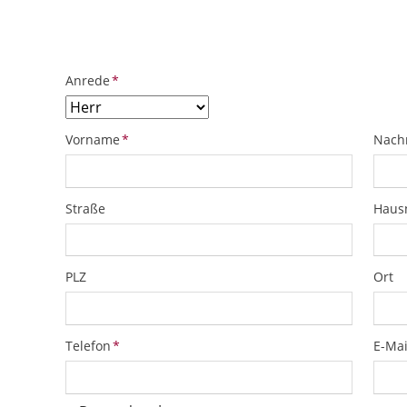
ObjektPlatzhalter
URL
Pflichtfeld
Anrede
*
Pflichtfeld
Pflich
Vorname
*
Nach
Straße
Hau
PLZ
Ort
Pflichtfeld
Pflich
Telefon
*
E-Mai