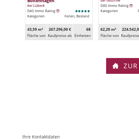
Boltenhagen
bei Güstrow
bei Lübeck
DAS Immo Rating
DAS Immo Rating
Kategorien
Kategorien
Ferien, Bestand
43,59 m²
267.296,00 €
68
62,20 m²
224.542,0
Fläche von
Kaufpreise ab
Ein­heiten
Fläche von
Kaufpreis
ZUR
Ihre Kontaktdaten