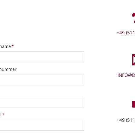
+49 (511
tfeld
name
*
snummer
INFO@D
tfeld
l
*
+49 (511