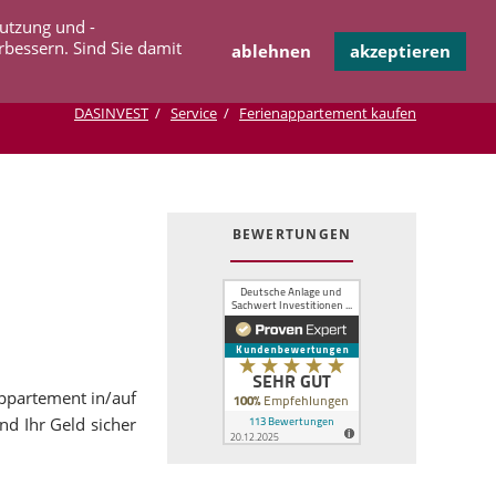
Navigation
Nutzung und -
OPERATION
INFOTHEK
KONTAKT
überspringen
rbessern. Sind Sie damit
ablehnen
akzeptieren
DASINVEST
Service
Ferienappartement kaufen
BEWERTUNGEN
ppartement in/auf
d Ihr Geld sicher