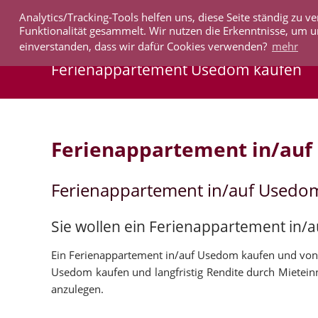
Analytics/Tracking-Tools helfen uns, diese Seite ständig zu
IMMOBILIEN
Funktionalität gesammelt. Wir nutzen die Erkenntnisse, um u
einverstanden, dass wir dafür Cookies verwenden?
mehr
Ferienappartement Usedom kaufen
Ferienappartement in/au
Ferienappartement in/auf Usedo
Sie wollen ein Ferienappartement in/
Ein Ferienappartement in/auf Usedom kaufen und von 
Usedom kaufen und langfristig Rendite durch Mietein
anzulegen.