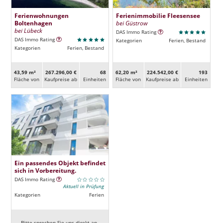
Ferienwohnungen
Ferienimmobilie Fleesensee
Boltenhagen
bei Güstrow
bei Lübeck
DAS Immo Rating
DAS Immo Rating
Kategorien
Ferien, Bestand
Kategorien
Ferien, Bestand
43,59 m²
267.296,00 €
68
62,20 m²
224.542,00 €
193
Fläche von
Kaufpreise ab
Ein­heiten
Fläche von
Kaufpreise ab
Ein­heiten
Ein passendes Objekt befindet
sich in Vorbereitung.
DAS Immo Rating
Aktuell in Prüfung
Kategorien
Ferien
Bitte sprechen Sie uns direkt an.