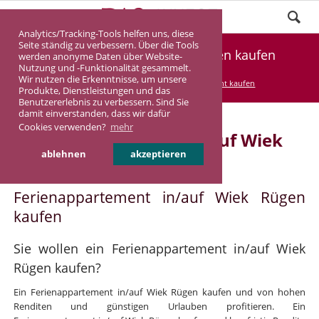
Analytics/Tracking-Tools helfen uns, diese
Seite ständig zu verbessern. Über die Tools
Ferienappartement Wiek Rügen kaufen
werden anonyme Daten über Website-
Nutzung und -Funktionalität gesammelt.
Wir nutzen die Erkenntnisse, um unsere
DASINVEST
Service
Ferienappartement kaufen
Produkte, Dienstleistungen und das
Benutzererlebnis zu verbessern. Sind Sie
damit einverstanden, dass wir dafür
Cookies verwenden?
mehr
Ferienappartement in/auf Wiek
ablehnen
akzeptieren
Rügen
Ferienappartement in/auf Wiek Rügen
kaufen
Sie wollen ein Ferienappartement in/auf Wiek
Rügen kaufen?
Ein Ferienappartement in/auf Wiek Rügen kaufen und von hohen
Renditen und günstigen Urlauben profitieren. Ein