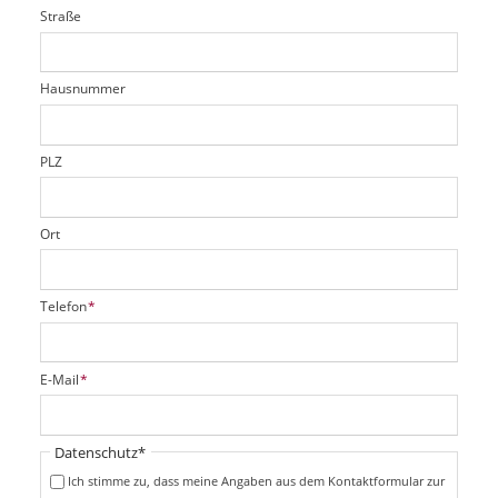
i
l
Straße
f
d
c
t
e
h
e
l
t
r
d
Hausnummer
f
e
l
d
PLZ
Ort
P
Telefon
*
f
l
i
P
E-Mail
*
c
f
h
l
t
i
Pflichtfeld
Datenschutz
*
f
c
e
Ich stimme zu, dass meine Angaben aus dem Kontaktformular zur
h
l