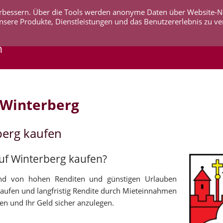
 verbessern. Über die Tools werden anonyme Daten über Website-
AKTUELLES
UNTERNEHMEN
SERVICE
KO
nsere Produkte, Dienstleistungen und das Benutzererlebnis zu ve
n
 Winterberg
berg kaufen
auf Winterberg kaufen?
und von hohen Renditen und günstigen Urlauben
 kaufen und langfristig Rendite durch Mieteinnahmen
en und Ihr Geld sicher anzulegen.