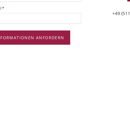
tfeld
l
*
+49 (511
NFORMATIONEN ANFORDERN