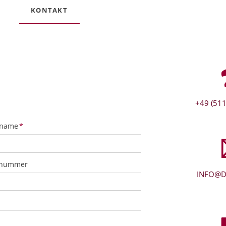
KONTAKT
+49 (511
tfeld
name
*
snummer
INFO@D