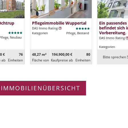
Ochtrup
Pflegeimmobilie Wuppertal
Ein passendes
befindet sich i
DAS Immo Rating
Vorbereitung.
Kategorien
Pflege, Bestand
Pflege, Neubau
DAS Immo Rating
Kategorien
0 €
76
48,27 m²
194.900,00 €
80
Bitte sprechen S
e ab
Ein­heiten
Fläche von
Kaufpreise ab
Ein­heiten
 IMMOBILIENÜBERSICHT