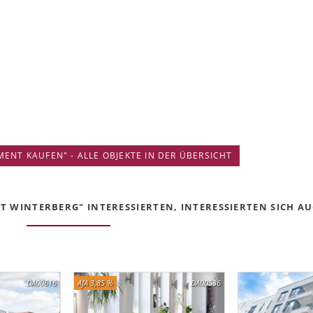
ENT KAUFEN" - ALLE OBJEKTE IN DER ÜBERSICHT
 WINTERBERG" INTERESSIERTEN, INTERESSIERTEN SICH AUC
DA00616
AfA 3,85 %
DA00536