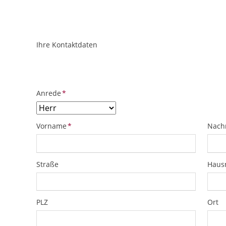
Ihre Kontaktdaten
ObjektPlatzhalter
URL
Pflichtfeld
Anrede
*
Pflichtfeld
Pflich
Vorname
*
Nach
Straße
Hau
PLZ
Ort