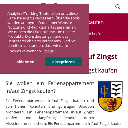
Analytics/Tracking-Tools helfen uns, diese
Seite ständig zu verbessern. Über die Tools
Ferienappartement Zingst kaufen
werden anonyme Daten über Website-
Nutzung und -Funktionalität gesammelt.
Wir nutzen die Erkenntnisse, um unsere
DASINVEST
Service
Ferienappartement kaufen
Produkte, Dienstleistungen und das
Benutzererlebnis zu verbessern. Sind Sie
damit einverstanden, dass wir dafür
Cookies verwenden?
mehr
Ferienappartement in/auf Zingst
ablehnen
akzeptieren
Ferienappartement in/auf Zingst kaufen
Sie wollen ein Ferienappartement
in/auf Zingst kaufen?
Ein Ferienappartement in/auf Zingst kaufen und
von hohen Renditen und günstigen Urlauben
profitieren. Ein Ferienappartement in/auf Zingst
kaufen und langfristig Rendite durch
Mieteinnahmen sichern. Ein Ferienappartement in/auf Zingst kaufen