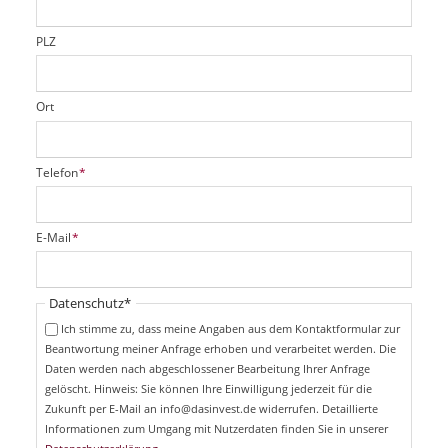
l
d
PLZ
Ort
P
Telefon
*
f
l
i
P
E-Mail
*
c
f
h
l
t
i
Pflichtfeld
Datenschutz
*
f
c
e
Ich stimme zu, dass meine Angaben aus dem Kontaktformular zur
h
l
Beantwortung meiner Anfrage erhoben und verarbeitet werden. Die
t
d
Daten werden nach abgeschlossener Bearbeitung Ihrer Anfrage
f
e
gelöscht. Hinweis: Sie können Ihre Einwilligung jederzeit für die
l
Zukunft per E-Mail an info@dasinvest.de widerrufen. Detaillierte
d
Informationen zum Umgang mit Nutzerdaten finden Sie in unserer