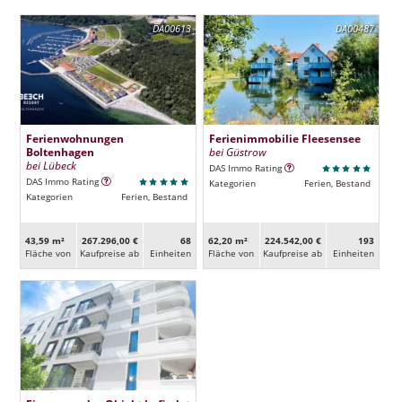
DA00613
DA00487
Ferienwohnungen
Ferienimmobilie Fleesensee
Boltenhagen
bei Güstrow
bei Lübeck
DAS Immo Rating
DAS Immo Rating
Kategorien
Ferien, Bestand
Kategorien
Ferien, Bestand
43,59 m²
267.296,00 €
68
62,20 m²
224.542,00 €
193
Fläche von
Kaufpreise ab
Ein­heiten
Fläche von
Kaufpreise ab
Ein­heiten