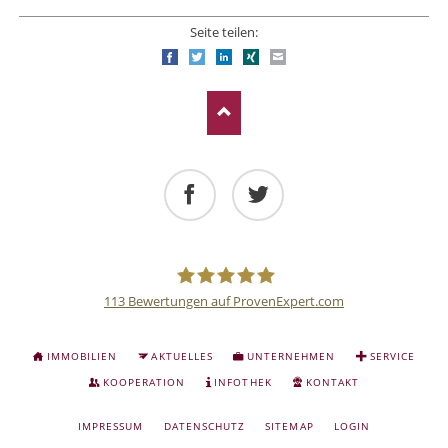
Seite teilen:
Facebook
Twitter
LinkedIn
Xing
E-mail
Facebook
Twitter
113
Bewertungen auf ProvenExpert.com
Deutsche
NAVIGATION
IMMOBILIEN
AKTUELLES
UNTERNEHMEN
SERVICE
ÜBERSPRINGEN
Anlage
KOOPERATION
INFOTHEK
KONTAKT
NAVIGATION
IMPRESSUM
DATENSCHUTZ
SITEMAP
LOGIN
und
ÜBERSPRINGEN