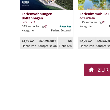
Ferienwohnungen
Ferienimmobilie 
Boltenhagen
bei Güstrow
bei Lübeck
DAS Immo Rating
DAS Immo Rating
Kategorien
Kategorien
Ferien, Bestand
43,59 m²
267.296,00 €
68
62,20 m²
224.542,0
Fläche von
Kaufpreise ab
Ein­heiten
Fläche von
Kaufpreis
ZUR