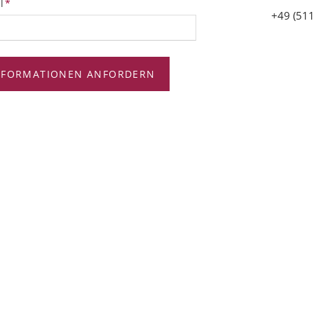
tfeld
l
*
+49 (511
NFORMATIONEN ANFORDERN