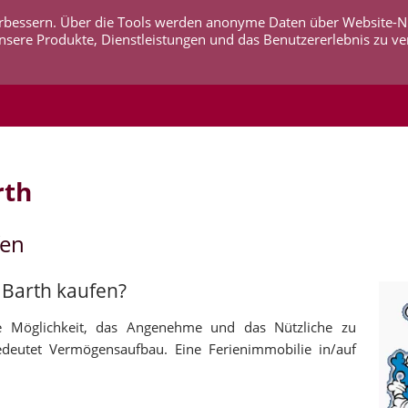
 verbessern. Über die Tools werden anonyme Daten über Website-
AKTUELLES
UNTERNEHMEN
SERVICE
KO
nsere Produkte, Dienstleistungen und das Benutzererlebnis zu ve
rth
fen
f Barth kaufen?
ie Möglichkeit, das Angenehme und das Nützliche zu
edeutet Vermögensaufbau. Eine Ferienimmobilie in/auf