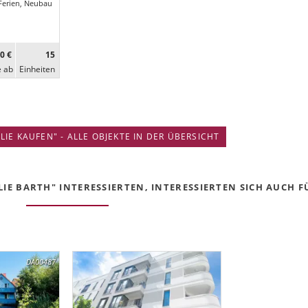
Ferien, Neubau
0 €
15
e ab
Ein­heiten
IE KAUFEN" - ALLE OBJEKTE IN DER ÜBERSICHT
IE BARTH" INTERESSIERTEN, INTERESSIERTEN SICH AUCH FÜ
DA00487