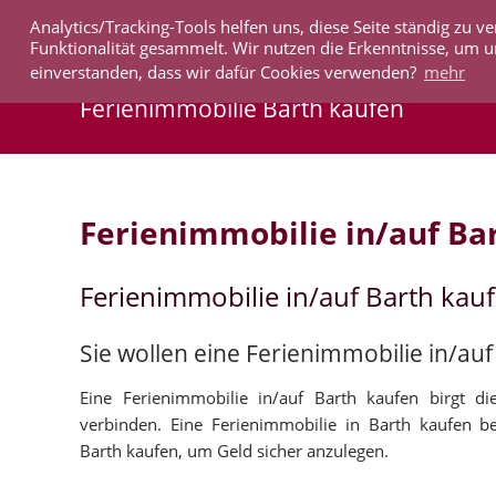
Analytics/Tracking-Tools helfen uns, diese Seite ständig zu
IMMOBILIEN
Funktionalität gesammelt. Wir nutzen die Erkenntnisse, um u
einverstanden, dass wir dafür Cookies verwenden?
mehr
Ferienimmobilie Barth kaufen
Ferienimmobilie in/auf Ba
Ferienimmobilie in/auf Barth kau
Sie wollen eine Ferienimmobilie in/au
Eine Ferienimmobilie in/auf Barth kaufen birgt d
verbinden. Eine Ferienimmobilie in Barth kaufen b
Barth kaufen, um Geld sicher anzulegen.