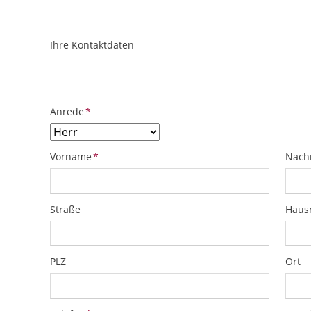
Ihre Kontaktdaten
ObjektPlatzhalter
URL
Pflichtfeld
Anrede
*
Pflichtfeld
Pflich
Vorname
*
Nach
Straße
Hau
PLZ
Ort