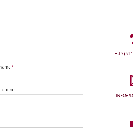
+49 (511
tfeld
name
*
snummer
INFO@D