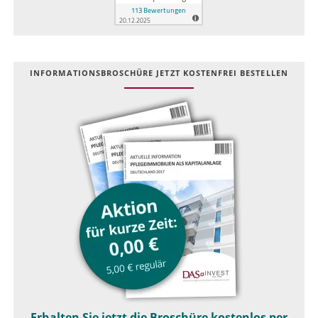
INFOR­MATIONS­BROSCHÜRE JETZT KOSTEN­FREI BESTELLEN
Erhalten Sie jetzt die Broschüre kostenlos per