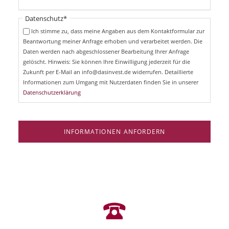
l
t
i
Pflichtfeld
Datenschutz
*
f
c
e
Ich stimme zu, dass meine Angaben aus dem Kontaktformular zur
h
l
Beantwortung meiner Anfrage erhoben und verarbeitet werden. Die
t
d
Daten werden nach abgeschlossener Bearbeitung Ihrer Anfrage
f
e
gelöscht. Hinweis: Sie können Ihre Einwilligung jederzeit für die
l
Zukunft per E-Mail an info@dasinvest.de widerrufen. Detaillierte
d
Informationen zum Umgang mit Nutzerdaten finden Sie in unserer
Datenschutzerklärung
INFORMATIONEN ANFORDERN