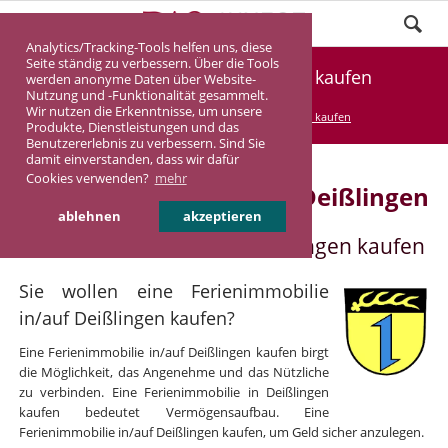
Analytics/Tracking-Tools helfen uns, diese
Seite ständig zu verbessern. Über die Tools
Ferienimmobilie Deißlingen kaufen
werden anonyme Daten über Website-
Nutzung und -Funktionalität gesammelt.
Wir nutzen die Erkenntnisse, um unsere
DASINVEST
Service
Ferienimmobilie kaufen
Produkte, Dienstleistungen und das
Benutzererlebnis zu verbessern. Sind Sie
damit einverstanden, dass wir dafür
Cookies verwenden?
mehr
Ferienimmobilie in/auf Deißlingen
ablehnen
akzeptieren
Ferienimmobilie in/auf Deißlingen kaufen
Sie wollen eine Ferienimmobilie
in/auf Deißlingen kaufen?
Eine Ferienimmobilie in/auf Deißlingen kaufen birgt
die Möglichkeit, das Angenehme und das Nützliche
zu verbinden. Eine Ferienimmobilie in Deißlingen
kaufen bedeutet Vermögensaufbau. Eine
Ferienimmobilie in/auf Deißlingen kaufen, um Geld sicher anzulegen.