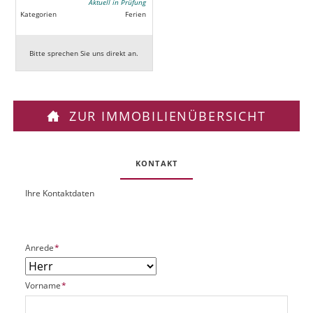
Aktuell in Prüfung
Kategorien
Ferien
Bitte sprechen Sie uns direkt an.
ZUR IMMOBILIENÜBERSICHT
KONTAKT
Ihre Kontaktdaten
O
U
b
R
j
L
e
P
Anrede
*
k
f
t
l
P
P
Vorname
*
i
l
f
c
a
l