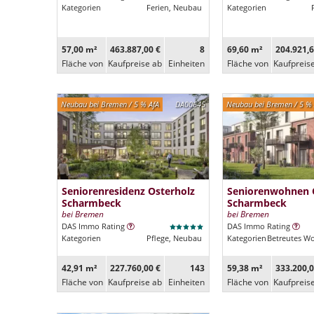
Kategorien
Ferien, Neubau
Kategorien
57,00 m²
463.887,00 €
8
69,60 m²
204.921,6
Fläche von
Kaufpreise ab
Ein­heiten
Fläche von
Kaufpreis
Neubau bei Bremen / 5 % AfA
DA00645
Neubau bei Bremen / 5 % 
Seniorenresidenz Osterholz
Seniorenwohnen 
Scharmbeck
Scharmbeck
bei Bremen
bei Bremen
DAS Immo Rating
DAS Immo Rating
Kategorien
Pflege, Neubau
Kategorien
Betreutes W
42,91 m²
227.760,00 €
143
59,38 m²
333.200,0
Fläche von
Kaufpreise ab
Ein­heiten
Fläche von
Kaufpreis