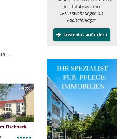
Ihre Infobroschüre
„Ferienwohnungen als
Kapitalanlage”
:
kostenlos anfordern
R ...
DA00640
im Fischbeck