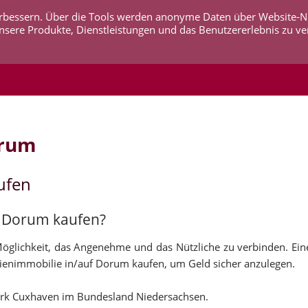
 verbessern. Über die Tools werden anonyme Daten über Website-
AKTUELLES
UNTERNEHMEN
SERVICE
KO
nsere Produkte, Dienstleistungen und das Benutzererlebnis zu ve
orum
ufen
uf Dorum kaufen?
Möglichkeit, das Angenehme und das Nützliche zu verbinden. Ein
ienimmobilie in/auf Dorum kaufen, um Geld sicher anzulegen.
irk Cuxhaven im Bundesland Niedersachsen.