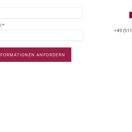
tfeld
l
*
+49 (511
NFORMATIONEN ANFORDERN