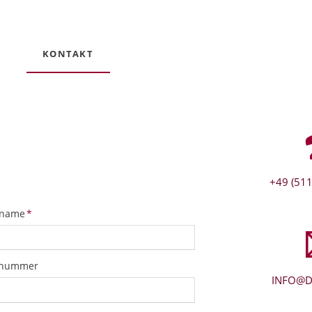
KONTAKT
+49 (511
tfeld
name
*
snummer
INFO@D