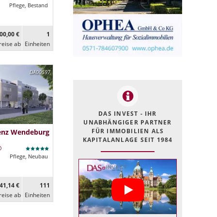
Pflege, Bestand
00,00 €
1
reise ab
Ein­heiten
DA00597
DAS INVEST - IHR
UNABHÄNGIGER PARTNER
FÜR IMMOBILIEN ALS
denz Wendeburg
KAPITALANLAGE SEIT 1984
Pflege, Neubau
41,14 €
111
reise ab
Ein­heiten