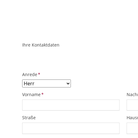
Ihre Kontaktdaten
ObjektPlatzhalter
URL
Pflichtfeld
Anrede
*
Pflichtfeld
Pflich
Vorname
*
Nach
Straße
Hau