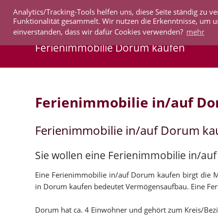
Analytics/Tracking-Tools helfen uns, diese Seite ständig zu
IMMOBILIEN
Funktionalität gesammelt. Wir nutzen die Erkenntnisse, um u
einverstanden, dass wir dafür Cookies verwenden?
mehr
Ferienimmobilie Dorum kaufen
Ferienimmobilie in/auf D
Ferienimmobilie in/auf Dorum ka
Sie wollen eine Ferienimmobilie in/a
Eine Ferienimmobilie in/auf Dorum kaufen birgt die 
in Dorum kaufen bedeutet Vermögensaufbau. Eine Fer
Dorum hat ca. 4 Einwohner und gehört zum Kreis/Bez