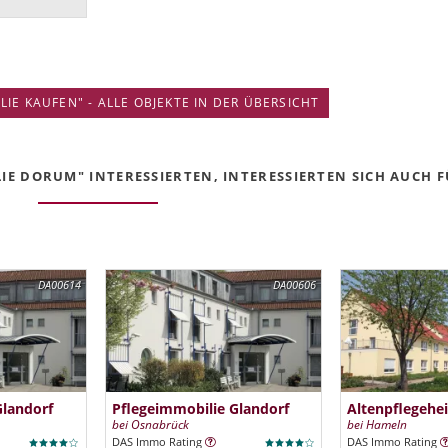
IE KAUFEN" - ALLE OBJEKTE IN DER ÜBERSICHT
IE DORUM" INTERESSIERTEN, INTERESSIERTEN SICH AUCH FÜ
DA00614
DA00606
Glandorf
Pflegeimmobilie Glandorf
Altenpflegehe
bei Osnabrück
bei Hameln
DAS Immo Rating
DAS Immo Rating