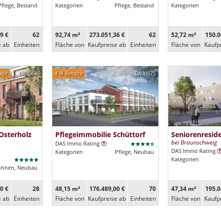
Pflege, Bestand
Kategorien
Pflege, Bestand
Kategorien
9 €
62
92,74 m²
273.051,36 €
62
52,72 m²
150.0
e ab
Ein­heiten
Fläche von
Kaufpreise ab
Ein­heiten
Fläche von
Kaufp
Afa
DA00646
4 % Rendite
DA00575
Osterholz
Pflegeimmobilie Schüttorf
Seniorenresi
bei Braunschweig
DAS Immo Rating
DAS Immo Rating
Kategorien
Pflege, Neubau
Kategorien
ohnen, Neubau
0 €
28
48,15 m²
176.489,00 €
70
47,34 m²
195.0
e ab
Ein­heiten
Fläche von
Kaufpreise ab
Ein­heiten
Fläche von
Kaufp