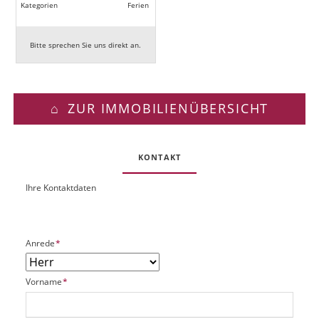
Kategorien
Ferien
Bitte sprechen Sie uns direkt an.
ZUR IMMOBILIENÜBERSICHT
KONTAKT
Ihre Kontaktdaten
O
U
b
R
j
L
e
P
Anrede
*
k
f
t
l
P
P
Vorname
*
i
l
f
c
a
l
h
t