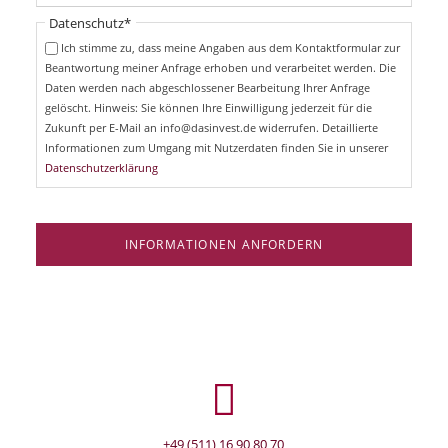
t
i
Pflichtfeld
Datenschutz
*
f
c
e
Ich stimme zu, dass meine Angaben aus dem Kontaktformular zur
h
l
Beantwortung meiner Anfrage erhoben und verarbeitet werden. Die
t
d
Daten werden nach abgeschlossener Bearbeitung Ihrer Anfrage
f
e
gelöscht. Hinweis: Sie können Ihre Einwilligung jederzeit für die
l
Zukunft per E-Mail an info@dasinvest.de widerrufen. Detaillierte
d
Informationen zum Umgang mit Nutzerdaten finden Sie in unserer
Datenschutzerklärung
INFORMATIONEN ANFORDERN
+49 (511) 16 90 80 70