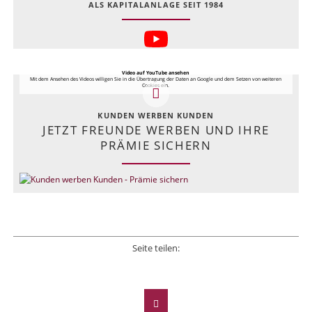
ALS KAPITALANLAGE SEIT 1984
Video auf YouTube ansehen
Mit dem Ansehen des Videos willigen Sie in die Übertragung der Daten an Google und dem Setzen von weiteren
Cookies ein.
KUNDEN WERBEN KUNDEN
JETZT FREUNDE WERBEN UND IHRE
PRÄMIE SICHERN
Seite teilen:
Facebook
Twitter
LinkedIn
Xing
E-mail