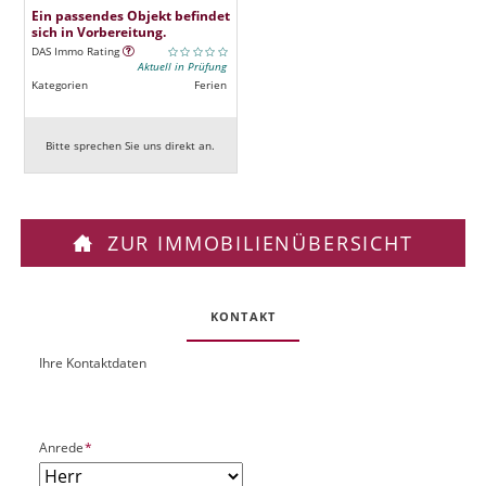
Ein passendes Objekt befindet
sich in Vorbereitung.
DAS Immo Rating
Aktuell in Prüfung
Kategorien
Ferien
Bitte sprechen Sie uns direkt an.
ZUR IMMOBILIENÜBERSICHT
KONTAKT
Ihre Kontaktdaten
O
U
b
R
j
L
e
P
Anrede
*
k
f
t