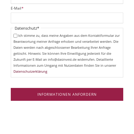
i
P
E-Mail
*
c
f
h
l
t
i
Pflichtfeld
Datenschutz
*
f
c
e
Ich stimme zu, dass meine Angaben aus dem Kontaktformular zur
h
l
Beantwortung meiner Anfrage erhoben und verarbeitet werden. Die
t
d
Daten werden nach abgeschlossener Bearbeitung Ihrer Anfrage
f
e
gelöscht. Hinweis: Sie können Ihre Einwilligung jederzeit für die
l
Zukunft per E-Mail an info@dasinvest.de widerrufen. Detaillierte
d
Informationen zum Umgang mit Nutzerdaten finden Sie in unserer
Datenschutzerklärung
INFORMATIONEN ANFORDERN