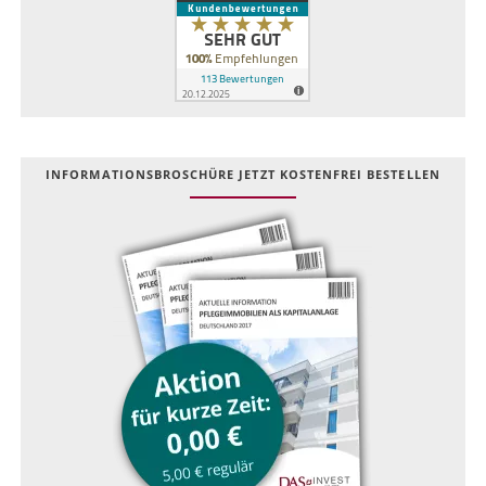
INFOR­MATIONS­BROSCHÜRE JETZT KOSTEN­FREI BESTELLEN