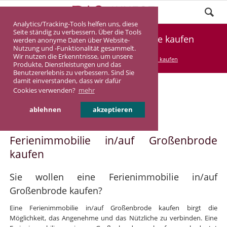
Analytics/Tracking-Tools helfen uns, diese
Seite ständig zu verbessern. Über die Tools
Ferienimmobilie Großenbrode kaufen
werden anonyme Daten über Website-
Nutzung und -Funktionalität gesammelt.
Wir nutzen die Erkenntnisse, um unsere
DASINVEST
Service
Ferienimmobilie kaufen
Produkte, Dienstleistungen und das
Benutzererlebnis zu verbessern. Sind Sie
damit einverstanden, dass wir dafür
Cookies verwenden?
mehr
Ferienimmobilie in/auf
ablehnen
akzeptieren
Großenbrode
Ferienimmobilie in/auf Großenbrode
kaufen
Sie wollen eine Ferienimmobilie in/auf
Großenbrode kaufen?
Eine Ferienimmobilie in/auf Großenbrode kaufen birgt die
Möglichkeit, das Angenehme und das Nützliche zu verbinden. Eine