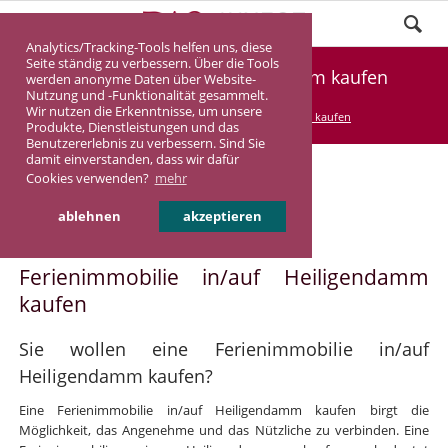
Analytics/Tracking-Tools helfen uns, diese
Seite ständig zu verbessern. Über die Tools
Ferienimmobilie Heiligendamm kaufen
werden anonyme Daten über Website-
Nutzung und -Funktionalität gesammelt.
Wir nutzen die Erkenntnisse, um unsere
DASINVEST
Service
Ferienimmobilie kaufen
Produkte, Dienstleistungen und das
Benutzererlebnis zu verbessern. Sind Sie
damit einverstanden, dass wir dafür
Cookies verwenden?
mehr
Ferienimmobilie in/auf
ablehnen
akzeptieren
Heiligendamm
Ferienimmobilie in/auf Heiligendamm
kaufen
Sie wollen eine Ferienimmobilie in/auf
Heiligendamm kaufen?
Eine Ferienimmobilie in/auf Heiligendamm kaufen birgt die
Möglichkeit, das Angenehme und das Nützliche zu verbinden. Eine