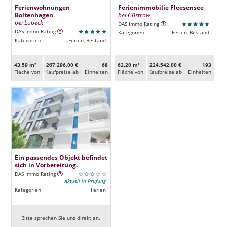
Ferienwohnungen
Ferienimmobilie Fleesensee
Boltenhagen
bei Güstrow
bei Lübeck
DAS Immo Rating
DAS Immo Rating
Kategorien
Ferien, Bestand
Kategorien
Ferien, Bestand
43,59 m²
267.296,00 €
68
62,20 m²
224.542,00 €
193
Fläche von
Kaufpreise ab
Ein­heiten
Fläche von
Kaufpreise ab
Ein­heiten
Ein passendes Objekt befindet
sich in Vorbereitung.
DAS Immo Rating
Aktuell in Prüfung
Kategorien
Ferien
Bitte sprechen Sie uns direkt an.