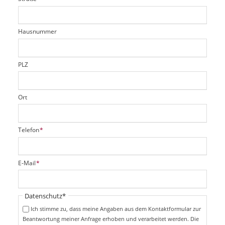
d
c
t
e
h
e
l
t
r
d
Hausnummer
f
e
l
d
PLZ
Ort
P
Telefon
*
f
l
i
P
E-Mail
*
c
f
h
l
t
i
Pflichtfeld
Datenschutz
*
f
c
e
Ich stimme zu, dass meine Angaben aus dem Kontaktformular zur
h
l
Beantwortung meiner Anfrage erhoben und verarbeitet werden. Die
t
d