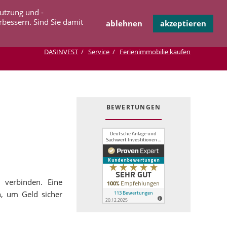
Navigation
Nutzung und -
OPERATION
INFOTHEK
KONTAKT
überspringen
rbessern. Sind Sie damit
ablehnen
akzeptieren
DASINVEST
Service
Ferienimmobilie kaufen
BEWERTUNGEN
 verbinden. Eine
n, um Geld sicher