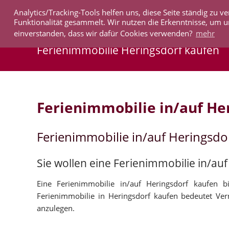
Analytics/Tracking-Tools helfen uns, diese Seite ständig zu
IMMOBILIEN
Funktionalität gesammelt. Wir nutzen die Erkenntnisse, um u
einverstanden, dass wir dafür Cookies verwenden?
mehr
Ferienimmobilie Heringsdorf kaufen
Ferienimmobilie in/auf He
Ferienimmobilie in/auf Heringsdo
Sie wollen eine Ferienimmobilie in/au
Eine Ferienimmobilie in/auf Heringsdorf kaufen 
Ferienimmobilie in Heringsdorf kaufen bedeutet Ver
anzulegen.