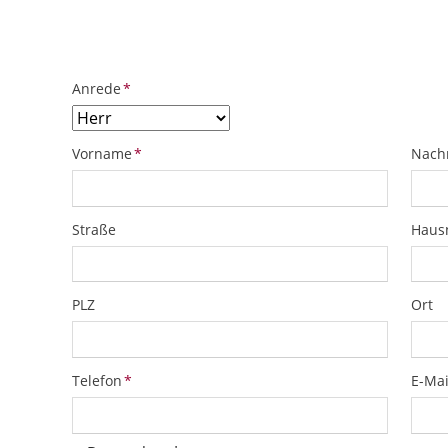
ObjektPlatzhalter
URL
Pflichtfeld
Anrede
*
Pflichtfeld
Pflich
Vorname
*
Nach
Straße
Hau
PLZ
Ort
Pflichtfeld
Pflich
Telefon
*
E-Mai