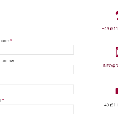
+49 (511
tfeld
name
*
snummer
INFO@D
tfeld
l
*
+49 (511