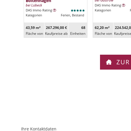
Boltenhagen
bei Güstrow
bei Lübeck
DAS Immo Rating
DAS Immo Rating
Kategorien
Kategorien
Ferien, Bestand
43,59 m²
267.296,00 €
68
62,20 m²
224.542,0
Fläche von
Kaufpreise ab
Ein­heiten
Fläche von
Kaufpreis
ZUR
Ihre Kontaktdaten