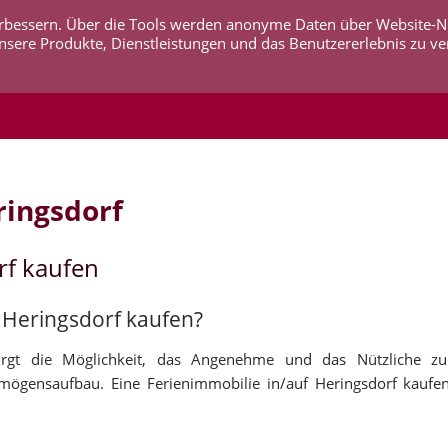
 verbessern. Über die Tools werden anonyme Daten über Website-
AKTUELLES
UNTERNEHMEN
SERVICE
KO
nsere Produkte, Dienstleistungen und das Benutzererlebnis zu ve
ringsdorf
rf kaufen
f Heringsdorf kaufen?
birgt die Möglichkeit, das Angenehme und das Nützliche zu
mögensaufbau. Eine Ferienimmobilie in/auf Heringsdorf kaufe