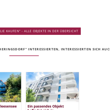
IE KAUFEN" - ALLE OBJEKTE IN DER ÜBERSICHT
HERINGSDORF" INTERESSIERTEN, INTERESSIERTEN SICH AUCH
DA00487
Fleesensee
Ein passendes Objekt