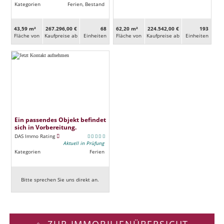
Kategorien
Ferien, Bestand
43,59 m²
267.296,00 €
68
62,20 m²
224.542,00 €
193
Fläche von
Kaufpreise ab
Ein­heiten
Fläche von
Kaufpreise ab
Ein­heiten
Ein passendes Objekt befindet
sich in Vorbereitung.
DAS Immo Rating
Aktuell in Prüfung
Kategorien
Ferien
Bitte sprechen Sie uns direkt an.