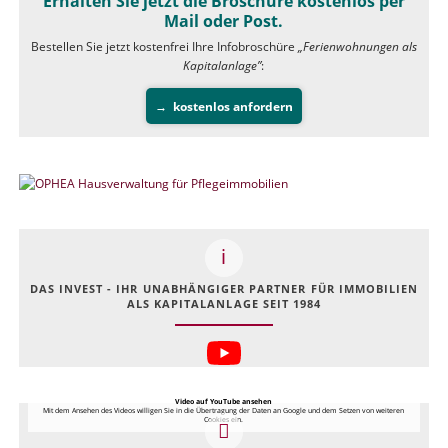
Erhalten Sie jetzt die Broschüre kostenlos per
Mail oder Post.
Bestellen Sie jetzt kostenfrei Ihre Infobroschüre
„Ferienwohnungen als
Kapitalanlage”
:
kostenlos anfordern
DAS INVEST - IHR UNABHÄNGIGER PARTNER FÜR IMMOBILIEN
ALS KAPITALANLAGE SEIT 1984
Video auf YouTube ansehen
Mit dem Ansehen des Videos willigen Sie in die Übertragung der Daten an Google und dem Setzen von weiteren
Cookies ein.