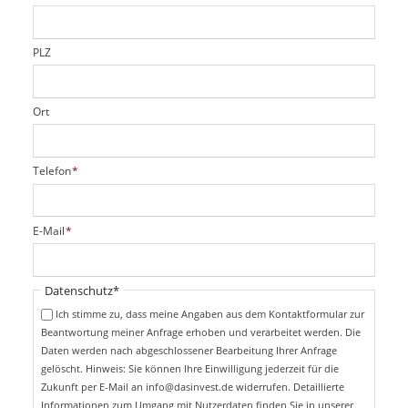
e
l
d
PLZ
Ort
P
Telefon
*
f
l
i
P
E-Mail
*
c
f
h
l
t
i
Pflichtfeld
Datenschutz
*
f
c
e
Ich stimme zu, dass meine Angaben aus dem Kontaktformular zur
h
l
Beantwortung meiner Anfrage erhoben und verarbeitet werden. Die
t
d
Daten werden nach abgeschlossener Bearbeitung Ihrer Anfrage
f
e
gelöscht. Hinweis: Sie können Ihre Einwilligung jederzeit für die
l
Zukunft per E-Mail an info@dasinvest.de widerrufen. Detaillierte
d
Informationen zum Umgang mit Nutzerdaten finden Sie in unserer